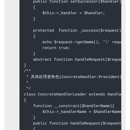
    public function setSuccessor($handler)  

    {  

        $this->_handler = $handler;  

    }  

    protected  function _success($request)  

    {  

        echo $request->getName(), '\' request 
        return true;  

    }  

    abstract function handleRequest($request);
}  

/** 

 * 具体处理者角色(ConcreteHandler:Pres
 * 

 */  

class ConcreteHandlerLeader extends Handler  

{  

    function __construct($handlerName){  

        $this->_handlerName = $handlerName;  

    }  

    public function handleRequest($request)  

    {  
