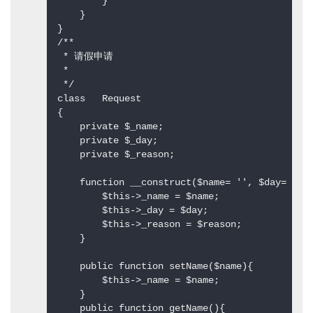
        }  

    }  

}  

/** 

 * 请假申请 

 * 

 */  

class   Request  

{  

    private $_name;  

    private $_day;  

    private $_reason;  

    function __construct($name= '', $day= 0, $
        $this->_name = $name;  

        $this->_day = $day;  

        $this->_reason = $reason;  

    }  

    public function setName($name){  

        $this->_name = $name;  

    }  

    public function getName(){  
