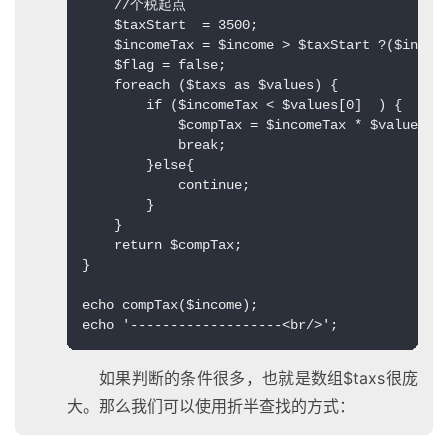
    //个税起点  

    $taxStart  = 3500;  

    $incomeTax = $income > $taxStart ?($income
    $flag = false;  

    foreach ($taxs as $values) {  

        if ($incomeTax < $values[0]  ) {  

            $compTax = $incomeTax * $values[1]
            break;  

        }else{  

            continue;  

        }  

    }  

    return $compTax;  

}  

echo compTax($income);  

echo '-------------------<br/>';
如果判断的条件很多，也就是数组$taxs很庞
大。那么我们可以使用折半查找的方式：