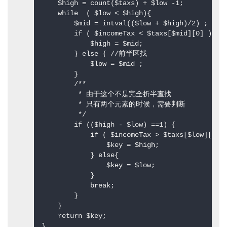
    $high = count($taxs) + $low -1;  

    while  ( $low < $high){  

        $mid = intval(($low + $high)/2) ;  

        if ( $incomeTax < $taxs[$mid][0] ) {
            $high = $mid;  

        } else { //前半区找  

            $low = $mid ;  

        }  

        /** 

         * 由于这个不是完全折半查找 

         * 只有两个元素的时候，需要判断 

         */  

        if (($high - $low) ==1) {  

            if ( $incomeTax > $taxs[$low][0] )
                $key = $high;  

            } else{  

                $key = $low;  

            }  

            break;  

        }  

    }  

    return $key;  

}  
