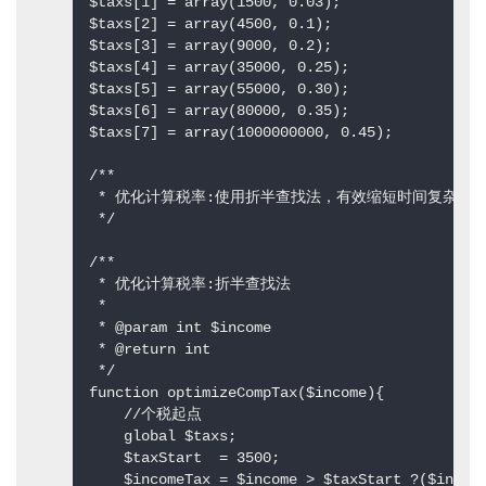
$taxs[1] = array(1500, 0.03);  

$taxs[2] = array(4500, 0.1);  

$taxs[3] = array(9000, 0.2);  

$taxs[4] = array(35000, 0.25);  

$taxs[5] = array(55000, 0.30);  

$taxs[6] = array(80000, 0.35);  

$taxs[7] = array(1000000000, 0.45);  

/** 

 * 优化计算税率:使用折半查找法，有效缩短时间复杂度 

 */  

/** 

 * 优化计算税率:折半查找法 

 * 

 * @param int $income 

 * @return int 

 */  

function optimizeCompTax($income){  

    //个税起点  

    global $taxs;  

    $taxStart  = 3500;  

    $incomeTax = $income > $taxStart ?($income