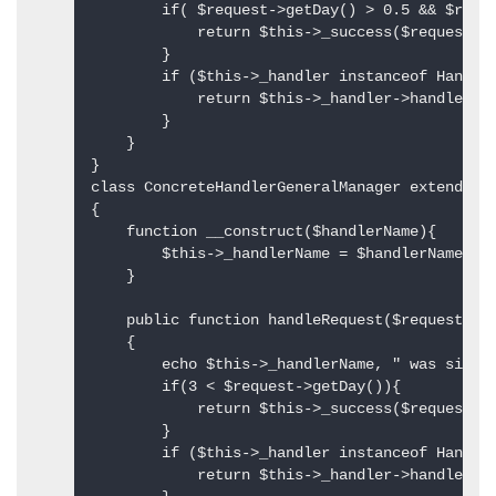
        if( $request->getDay() > 0.5 && $reque
            return $this->_success($request); 
        }   

        if ($this->_handler instanceof Handler
            return $this->_handler->handleRequ
        }  

    }  

}  

class ConcreteHandlerGeneralManager extends Ha
{  

    function __construct($handlerName){  

        $this->_handlerName = $handlerName;  

    }  

    public function handleRequest($request)  

    {  

        echo $this->_handlerName, " was sig
        if(3 < $request->getDay()){  

            return $this->_success($request); 
        }  

        if ($this->_handler instanceof Handler
            return $this->_handler->handleRequ