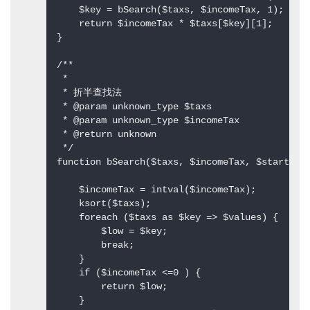
    $key = bSearch($taxs, $incomeTax, 1);  

    return $incomeTax * $taxs[$key][1];  

}  

/** 

 *  

 * 折半查找法 

 * @param unknown_type $taxs 

 * @param unknown_type $incomeTax 

 * @return unknown 

 */  

function bSearch($taxs, $incomeTax, $start = 0
    $incomeTax = intval($incomeTax);  

    ksort($taxs);  

    foreach ($taxs as $key => $values) {  

        $low = $key;  

        break;  

    }  

    if ($incomeTax <=0 ) {  

        return $low;  

    }  
