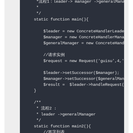
     *流程1：leader-> manager ->generalManager 
     * 

     */  

    static function main(){  

        $leader = new ConcreteHandlerLeader('$
        $manager = new ConcreteHandlerManager(
        $generalManager = new ConcreteHandlerG
        //请求实例  

        $request = new Request('guisu',4,'休息'
        $leader->setSuccessor($manager);  

        $manager->setSuccessor($generalManager
        $result =  $leader->handleRequest($req
    }  

    /** 

     * 流程2 : 

     * leader ->generalManager 

     */  

    static function main2(){  

        //签字列表  
