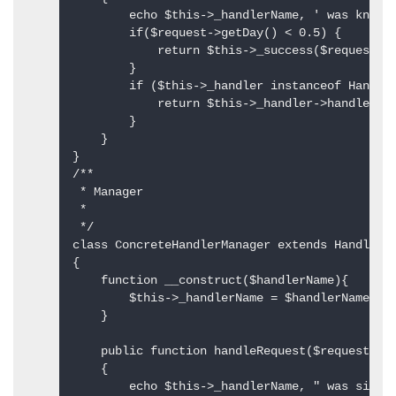
        echo $this->_handlerName, ' was kno
        if($request->getDay() < 0.5) {  

            return $this->_success($request); 
        }   

        if ($this->_handler instanceof Handler
            return $this->_handler->handleRequ
        }  

    }  

}  

/** 

 * Manager 

 * 

 */  

class ConcreteHandlerManager extends Handler  
{  

    function __construct($handlerName){  

        $this->_handlerName = $handlerName;  

    }  

    public function handleRequest($request)  

    {  

        echo $this->_handlerName, " was sig