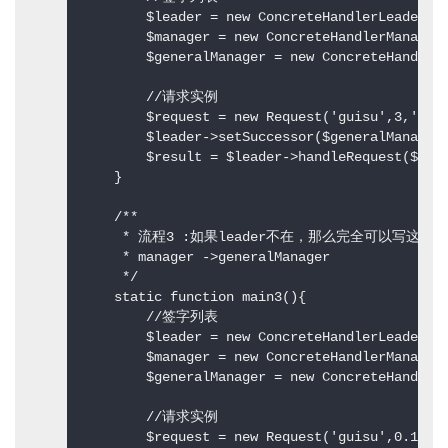
        $leader = new ConcreteHandlerLeader('$
        $manager = new ConcreteHandlerManager(
        $generalManager = new ConcreteHandlerG
        //请求实例  

        $request = new Request('guisu',3,'休息'
        $leader->setSuccessor($generalManager)
        $result = $leader->handleRequest($requ
    }  

    /** 

     * 流程3 :如果leader不在，那么完全可以写这样的
     * manager ->generalManager 

     */  

    static function main3(){  

        //签字列表  

        $leader = new ConcreteHandlerLeader('$
        $manager = new ConcreteHandlerManager(
        $generalManager = new ConcreteHandlerG
        //请求实例  

        $request = new Request('guisu',0.1,'休