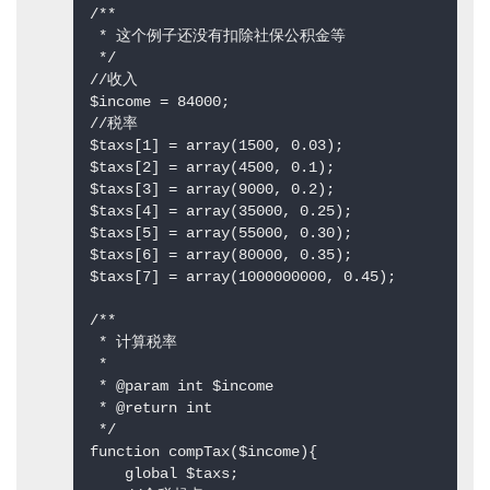
/** 

 * 这个例子还没有扣除社保公积金等 

 */  

//收入  

$income = 84000;  

//税率  

$taxs[1] = array(1500, 0.03);  

$taxs[2] = array(4500, 0.1);  

$taxs[3] = array(9000, 0.2);  

$taxs[4] = array(35000, 0.25);  

$taxs[5] = array(55000, 0.30);  

$taxs[6] = array(80000, 0.35);  

$taxs[7] = array(1000000000, 0.45);  

/** 

 * 计算税率 

 * 

 * @param int $income 

 * @return int 

 */  

function compTax($income){  

    global $taxs;  
