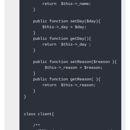
        return  $this->_name;  

    }  

    public function setDay($day){  

        $this->_day = $day;  

    }  

    public function getDay(){  

        return  $this->_day ;  

    }  

    public function setReason($reason ){  

         $this->_reason = $reason;  

    }  

    public function getReason( ){  

        return  $this->_reason;  

    }  

}  

class client{  

    /** 
