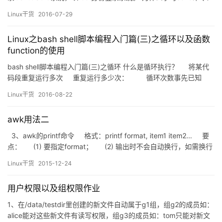
echo是一种最常用的与广泛使用的内置于Linux的bash和C shell
Linux干货
2016-07-29
的命令，通常用在脚本语言和批处理文件中来在标准输出或者文件
中显示一行文本或者字符串。…
Linux之bash shell脚本编程入门篇(三)之循环以及函数
function的使用
bash shell脚本编程入门篇(三)之循环 什么是循环执行？ 将某代
码段重复运行多次 重复运行多少次： 循环次数事先已知
&nb…
Linux干货
2016-08-22
awk用法二
3、awk的printf命令 格式：printf format, item1 item2… 要
点： (1) 要指定format； (2) 输出时不会自动换行，如需换行
则…
Linux干货
2015-12-24
用户权限以及组权限作业
1、在/data/testdir里创建的新文件自动属于g1组，组g2的成员如：
alice能对这些新文件有读写权限，组g3的成员如：tom只能对新文