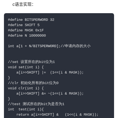
c语言实现：
#define BITSPERWORD 32  

#define SHIFT 5  

#define MASK 0x1F  

#define N 10000000  

int a[1 + N/BITSPERWORD];//申请内存的大小  

//set 设置所在的bit位为1  

void set(int i) {          

    a[i>>SHIFT] |=  (1<<(i & MASK));   

}  

//clr 初始化所有的bit位为0  

void clr(int i) {          

    a[i>>SHIFT] &= ~(1<<(i & MASK));   

}  

//test 测试所在的bit为是否为1  

int  test(int i){   

    return a[i>>SHIFT] &   (1<<(i & MASK));   
