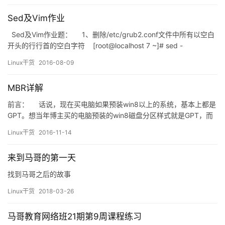
性、可维护性和便携性比效率更重要的任务。 下面，让我们一起来
Sed及Vim作业
看看shell是如何工作的： 建…
Sed及Vim作业题： 1、删除/etc/grub2.conf文件中所有以空白
开头的行行首的空白字符 [root@localhost 7 ~]# sed -
r 's/^[[:space:]]…
Linux干货
2016-08-09
MBR详解
前言： 话说，现在买电脑如果预装win8以上的系统，基本上都是
GPT。想当年博主买的电脑预装的win8磁盘分区样式就是GPT，而
且貌似如果想把win8换win7就得把GPT改成MPR。虽然会在最后提
Linux干货
2016-11-14
到GPT，不过本文还是主要讲解MBR，并通过实验验证。 机械硬
盘： 主引导记录(Master Boot Record，缩写：MBR)，…
来到马哥的第一天
找到马哥之后的故事
Linux干货
2018-03-26
马哥教育网络班21期第9周课程练习