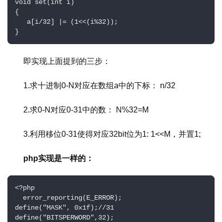
void set(int i)   

{   

   a[i/32] |= (1<<(i%32));   

}
即实现上面提到的三步：
1.求十进制0-N对应在数组a中的下标： n/32 
2.求0-N对应0-31中的数： N%32=M
3.利用移位0-31使得对应32bit位为1: 1<<M，并置1;
php实现是一样的：
<?php    

  error_reporting(E_ERROR);  

define("MASK", 0x1f);//31    

define("BITSPERWORD",32);     
