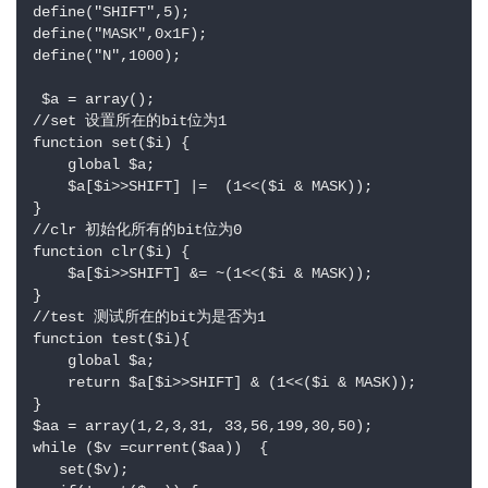
define("SHIFT",5);    

define("MASK",0x1F);   

define("N",1000);   

 $a = array();   

//set 设置所在的bit位为1    

function set($i) {     

    global $a;         

    $a[$i>>SHIFT] |=  (1<<($i & MASK));     

}    

//clr 初始化所有的bit位为0    

function clr($i) {            

    $a[$i>>SHIFT] &= ~(1<<($i & MASK));     

}    

//test 测试所在的bit为是否为1    

function test($i){    

    global $a;    

    return $a[$i>>SHIFT] & (1<<($i & MASK));     

}    

$aa = array(1,2,3,31, 33,56,199,30,50);    

while ($v =current($aa))  {  

   set($v);   
