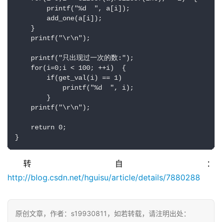
        printf("%d  ", a[i]);    

        add_one(a[i]);    

    }    

    printf("\r\n");    

    printf("只出现过一次的数:");    

    for(i=0;i < 100; ++i)  {    

        if(get_val(i) == 1)    

            printf("%d  ", i);    

        }    

    printf("\r\n");    

    return 0;    

}
转自：
http://blog.csdn.net/hguisu/article/details/7880288
原创文章，作者：s19930811，如若转载，请注明出处：