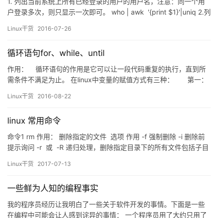
1. 列出当前系统上所有已经登录的用户的用户名，注意：同一个用
户登录多次，则只显示一次即可。 who | awk '{print $1}'|uniq 2.列
出最后登录到当前系统的用户的相关信息 last | head -1 3. 读取当
Linux干货
2016-07-26
前系统上被用户当做其默认shell最多的那个shell cat /etc/pa…
循环语句for、while、until
作用： 循环语句的作用是它可以让一段代码重复的执行，直到所
需条件不满足为止。 在linux中变量的赋值方式有三种： 第一：
直接等于号赋值 第二：通过read交互赋值 第三：for循环的
Linux干货
2016-08-22
赋值 bash脚本中的循…
linux 常用命令
命令1 rm 作用： 删除指定的文件 选项 作用 -f 强制删除 -i 删除前
提示询问 -r 或 -R 递归处理，删除指定目录下的所有文件包括子目
录 -v 显示指令执行过程 -d 直接把删除目录的硬连接数据删成零，
Linux干货
2017-07-13
删除该目录 命令2 终端(tty)： 终端类型 开启方式 物理终端 console
控制台console 虚拟…
一些鲜为人知的编程事实
我的程序员经历让我明白了一些关于软件开发的事情。下面是一些
在编程中可能会让人感到诧异的事情： 一个程序员用了大约只用了