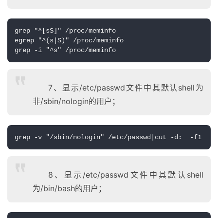
grep "^[sS]" /proc/meminfo

egrep "^(s|S)" /proc/meminfo

grep -i "^s" /proc/meminfo
7、显示/etc/passwd文件中其默认shell为
非/sbin/nologin的用户；
grep -v "/sbin/nologin" /etc/passwd|cut -d:  -f1
8、显示/etc/passwd文件中其默认shell
为/bin/bash的用户；