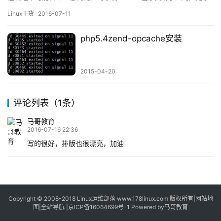
10%-20%的时间来编码，而且大多数程序员，无论他的水平如何，
Linux干货
2016-07-11
其平均每天只有10-12行的代码最终会进入最终的软件产品中。这是
因为，优秀的程序员会花费90%的时间来思考、调查、研究最佳的
php5.4zend-opcache安装
设计。而糟糕的程序员则会花费90%的时间来调试代码，并…
2015-04-20
评论列表（1条）
马哥教育
2016-07-16 22:36
写的很好，排版也很漂亮，加油
Copyright © 2008-2018
Linux运维部落
www.178linux.com 版权所有|
网站地
图
|
全站导航
|
京ICP备16064699号-1
Powered by
马哥教育