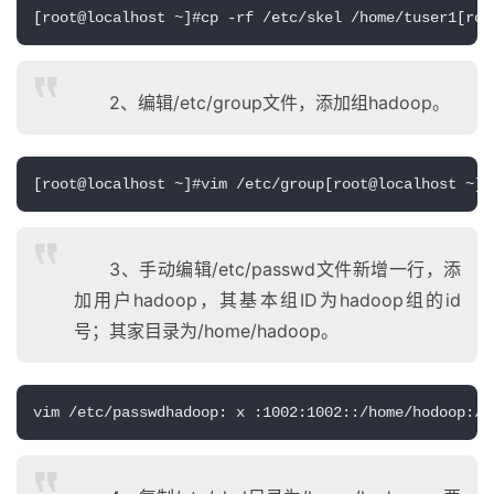
[root@localhost ~]#cp -rf /etc/skel /home/tuser1[roo
2、编辑/etc/group文件，添加组hadoop。
[root@localhost ~]#vim /etc/group[root@localhost ~]#
3、手动编辑/etc/passwd文件新增一行，添
加用户hadoop，其基本组ID为hadoop组的id
号；其家目录为/home/hadoop。
vim /etc/passwdhadoop: x :1002:1002::/home/hodoop:/b