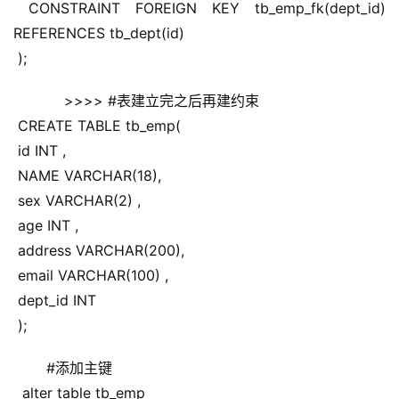
 CONSTRAINT FOREIGN KEY tb_emp_fk(dept_id) 
REFERENCES tb_dept(id)
 );
     >>>> #表建立完之后再建约束
 CREATE TABLE tb_emp(
 id INT ,
 NAME VARCHAR(18),
 sex VARCHAR(2) ,
 age INT ,
 address VARCHAR(200),
 email VARCHAR(100) ,
 dept_id INT 
 );
 #添加主键
  alter table tb_emp