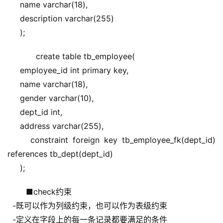
     name varchar(18),
     description varchar(255)
     );
     create table tb_employee(
     employee_id int primary key,
     name varchar(18),
     gender varchar(10),
     dept_id int,
     address varchar(255),
     constraint foreign key tb_employee_fk(dept_id) 
references tb_dept(dept_id)
     );
 ■check约束
  -既可以作为列级约束，也可以作为表级约束
  -定义在字段上的每一条记录都要满足的条件