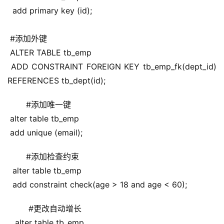
  add primary key (id);
 #添加外键
 ALTER TABLE tb_emp
 ADD CONSTRAINT FOREIGN KEY tb_emp_fk(dept_id) 
REFERENCES tb_dept(id);
 #添加唯一键
 alter table tb_emp
 add unique (email);
 #添加检查约束
  alter table tb_emp
  add constraint check(age > 18 and age < 60);
  #更改自动增长
   alter table tb_emp