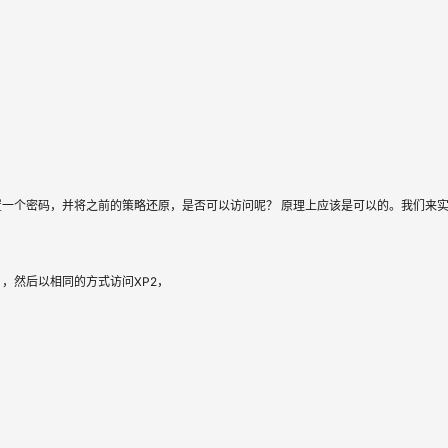
tor设置一个密码，并将之前的策略还原，是否可以访问呢？ 原理上应该是可以的。我们来
省略），然后以相同的方式访问XP2，