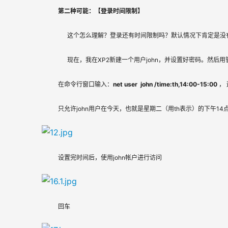
第二种可能：【登录时间限制】
这个怎么理解？登录还有时间限制吗？默认情况下肯定是没
      现在，我在XP2新建一个用户john，并设置好密码。然后
在命令行窗口输入：
net user  john /time:th,14:00-15:00
 
只允许john用户在今天，也就是星期二（用th表示）的下午1
设置完时间后，使用john帐户进行访问
回车