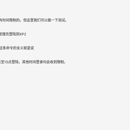
有时间限制的。但这里我们可以做一下测试。
用管理员登陆到XP2
， 这条命令的含义就是说
4点至15点登陆，其他时间登录均会收到限制。