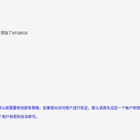
了XP2BIOS
码，那么就需要修改那条策略；如果想对访问用户进行验证，那么请首先设定一个帐户和
个用户和密码告诉即可。