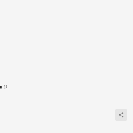
l  
即