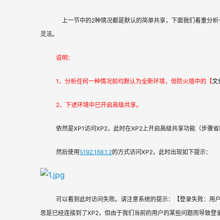
    上一节中的2种情况都是默认的简单共享，下面我们着重分析一下高级共享方式下的各种访问情况。毕竟这种方式用的很普遍，而且在权限控制上也很
灵活。
说明：
1、分析任何一种情况前均默认为全新环境，但防火墙中的【
文
2、下述环境中已开启高级共享。
依然是XP1访问XP2，此时在XP2上开启高级共享功能（步
然后使用
\\192.168.1.2
的方式访问XP2，此时出现如下提示：
可以看到此时访问失败。请注意系统的提示：【登录失败：用户帐
思是已经连接到了XP2，但由于我们当前的用户的某些问题而导致登