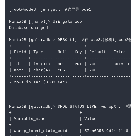
[root
@node3 ~]# mysql  #这里是node1
MariaDB [(none)]> USE galeradb;
Database changed
MariaDB [galeradb]> DESC t1;  
#在node3能够看到node2创
+-------+---------+------+-----+---------+----------
|
 Field 
|
 Type    
|
 Null 
|
 Key 
|
 Default 
|
 Extra    
+-------+---------+------+-----+---------+----------
|
 id    
|
 int(11) 
|
 NO   
|
 PRI 
|
 NULL    
|
 auto_incr
|
 name  
|
 char(4) 
|
 YES  
|
|
 NULL    
|
+-------+---------+------+-----+---------+----------
2 rows in set (0.00 sec)
MariaDB [galeradb]> SHOW STATUS LIKE 'wsrep%';  
#通
+----------------------------+----------------------
|
 Variable_name              
|
 Value                
+----------------------------+----------------------
|
 wsrep_local_state_uuid     
|
 57ba6356-0d44-11e6-8e