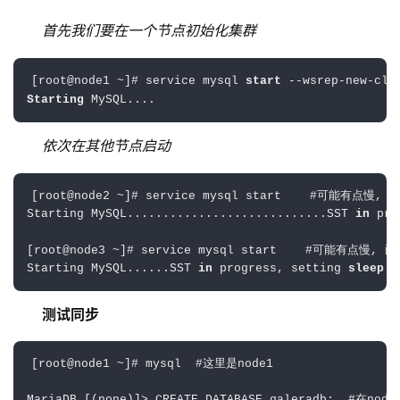
首先我们要在一个节点初始化集群
[root@node1 ~]# service mysql 
start
--wsrep-new-c
Starting
 MySQL....                                  
依次在其他节点启动
[root
@node2
 ~]
# service mysql start    #可能有点慢,
Starting MySQL............................SST 
in
 pro
[root
@node3
 ~]
# service mysql start    #可能有点慢, 
Starting MySQL......SST 
in
 progress, setting 
sleep
 h
测试同步
[root
@node1 ~]# mysql  #这里是node1