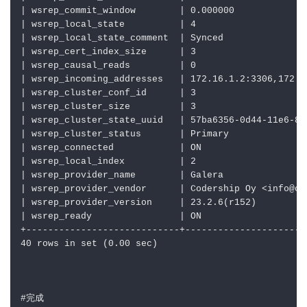
|
 wsrep_commit_window        
|
 0.000000             
|
 wsrep_local_state          
|
 4                    
|
 wsrep_local_state_comment  
|
 Synced               
|
 wsrep_cert_index_size      
|
 3                    
|
 wsrep_causal_reads         
|
 0                    
|
 wsrep_incoming_addresses   
|
 172.16.1.2:3306,172.1
|
 wsrep_cluster_conf_id      
|
 3                    
|
 wsrep_cluster_size         
|
 3                    
|
 wsrep_cluster_state_uuid   
|
 57ba6356-0d44-11e6-8e
|
 wsrep_cluster_status       
|
 Primary              
|
 wsrep_connected            
|
 ON                   
|
 wsrep_local_index          
|
 2                    
|
 wsrep_provider_name        
|
 Galera               
|
 wsrep_provider_vendor      
|
 Codership Oy <info@co
|
 wsrep_provider_version     
|
 23.2.6(r152)         
|
 wsrep_ready                
|
 ON                   
+----------------------------+----------------------
40 rows in set (0.00 sec)
#完成