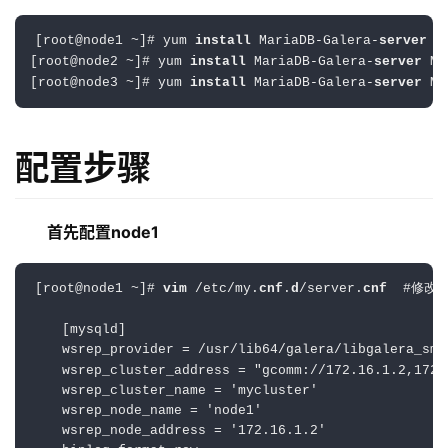
[root@node1 ~]# yum 
install
 MariaDB-Galera-
server
 M
[root@node2 ~]# yum 
install
 MariaDB-Galera-
server
 Ma
[root@node3 ~]# yum 
install
 MariaDB-Galera-
server
 Ma
配置步骤
首先配置node1
[root@node1 ~]# 
vim
 /etc/my.
cnf
.
d
/server.
cnf
  #修改
    [mysqld]
    wsrep_provider = /usr/lib64/galera/libgalera_smm
    wsrep_cluster_address = 
"gcomm://172.16.1.2,172.
    wsrep_cluster_name = 
'mycluster'
    wsrep_node_name = 
'node1'
    wsrep_node_address = 
'172.16.1.2'