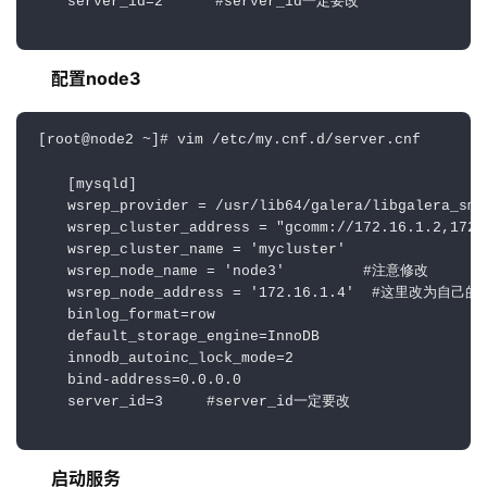
    server_id=
2
#server_id一定要改
配置node3
[root
@node2
 ~]
# vim /etc/my.cnf.d/server.cnf 
    [mysqld]
    wsrep_provider = 
/usr/lib
64/galera/libgalera_smm
    wsrep_cluster_address = 
"gcomm://172.16.1.2,172.
    wsrep_cluster_name = 
'mycluster'
    wsrep_node_name = 
'node3'
#注意修改
    wsrep_node_address = 
'172.16.1.4'
#这里改为自己的I
    binlog_format=row
    default_storage_engine=
InnoDB
    innodb_autoinc_lock_mode=
2
    bind-address=
0
.
0
.
0
.
0
    server_id=
3
#server_id一定要改
启动服务