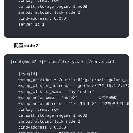
    binlog_format=row
    default_storage_engine=InnoDB
    innodb_autoinc_lock_mode=
2
    bind-address=
0.0
.
0.0
    server_id=
1
配置node2
[root
@node2
 ~]
# vim /etc/my.cnf.d/server.cnf 
    [mysqld]
    wsrep_provider = 
/usr/lib
64/galera/libgalera_smm
    wsrep_cluster_address = 
"gcomm://172.16.1.2,172.
    wsrep_cluster_name = 
'mycluster'
    wsrep_node_name = 
'node2'
#注意修改
    wsrep_node_address = 
'172.16.1.3'
#这里改为自己的I
    binlog_format=row
    default_storage_engine=
InnoDB
    innodb_autoinc_lock_mode=
2
    bind-address=
0
.
0
.
0
.
0