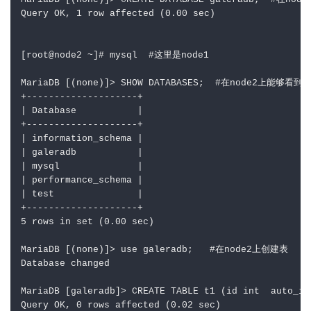
MariaDB [(none)]> CREATE DATABASE galeradb;  
#在nod
Query OK, 1 row affected (0.00 sec)
[root
@node2 ~]# mysql  #这里是node1
MariaDB [(none)]> SHOW DATABASES;  
#在node2上能够看到n
+--------------------+
|
 Database           
|
+--------------------+
|
 information_schema 
|
|
 galeradb           
|
|
 mysql              
|
|
 performance_schema 
|
|
 test               
|
+--------------------+
5 rows in set (0.00 sec)
MariaDB [(none)]> use galeradb;   
#在node2上创建表
Database changed
MariaDB [galeradb]> CREATE TABLE t1 (id int  auto_in
Query OK, 0 rows affected (0.02 sec)