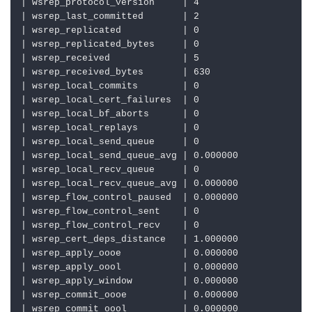
|
 wsrep_protocol_version     
|
 4                    
|
 wsrep_last_committed       
|
 2                    
|
 wsrep_replicated           
|
 0                    
|
 wsrep_replicated_bytes     
|
 0                    
|
 wsrep_received             
|
 5                    
|
 wsrep_received_bytes       
|
 630                  
|
 wsrep_local_commits        
|
 0                    
|
 wsrep_local_cert_failures  
|
 0                    
|
 wsrep_local_bf_aborts      
|
 0                    
|
 wsrep_local_replays        
|
 0                    
|
 wsrep_local_send_queue     
|
 0                    
|
 wsrep_local_send_queue_avg 
|
 0.000000             
|
 wsrep_local_recv_queue     
|
 0                    
|
 wsrep_local_recv_queue_avg 
|
 0.000000             
|
 wsrep_flow_control_paused  
|
 0.000000             
|
 wsrep_flow_control_sent    
|
 0                    
|
 wsrep_flow_control_recv    
|
 0                    
|
 wsrep_cert_deps_distance   
|
 1.000000             
|
 wsrep_apply_oooe           
|
 0.000000             
|
 wsrep_apply_oool           
|
 0.000000             
|
 wsrep_apply_window         
|
 0.000000             
|
 wsrep_commit_oooe          
|
 0.000000             
|
 wsrep_commit_oool          
|
 0.000000             