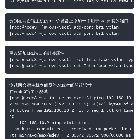
64 bytes from 10.10.10.1: icmp_seq=2 ttl=64 time=0.3
分别在两台宿主机的br1桥设备上添加一个用于GRE封装的端口

[root@node3 ~]# ovs-vsctl add-port br1 vxlan

[root@node4 ~]# ovs-vsctl add-port br1 vxlan
更改添加GRE端口的封装属性

[root@node3 ~]# ovs-vsctl  set Interface vxlan type=
[root@node4 ~]# ovs-vsctl set Interface vxlan type=v
测试两台宿主机之间网络名称空间的连通性

在node3宿主上测试

[root@node3 ~]# ip  netns exec A1 ping 192.168.10.2 

PING 192.168.10.2 (192.168.10.2) 56(84) bytes of data
64 bytes from 192.168.10.2: icmp_seq=1 ttl=64 time=2.
^C

--- 192.168.10.2 ping statistics ---

1 packets transmitted, 1 received, 0% packet loss, ti
rtt min/avg/max/mdev = 2.306/2.306/2.306/0.000 ms
