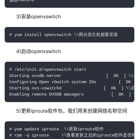
gpgcheck=0
 3)安装openvswitch
# yum install openvswitch \\两台宿主机都要安装
 4)启动openvswitch
# /etc/init.d/openvswitch start

Starting ovsdb-server                  [  OK  ] \\
Configuring Open vSwitch system IDs         [  OK  
Starting ovs-vswitchd                 [  OK  ] \\启
Enabling remote OVSDB managers           [  OK  
 5)更新iproute软件包，我们用来创建网络名称空间
# yum update iproute  \\更新iproute软件

# rpm -q iproute     \\查看更新之后的iproute软件是