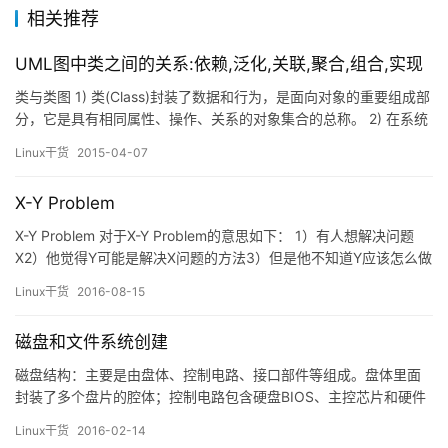
相关推荐
UML图中类之间的关系:依赖,泛化,关联,聚合,组合,实现
类与类图 1) 类(Class)封装了数据和行为，是面向对象的重要组成部
分，它是具有相同属性、操作、关系的对象集合的总称。 2) 在系统
中，每个类具有一定的职责，职责指的是类所担任的任务，即类要
Linux干货
2015-04-07
完成什么样的功能，要承担什么样的义务。一个类可以有多种职
责，设计得好的类一般只有一种职责，在定义类的时候，将类的职
X-Y Problem
责分解成为类的属性和操作（即方法）。 3) 类的属性…
X-Y Problem 对于X-Y Problem的意思如下： 1）有人想解决问题
X2）他觉得Y可能是解决X问题的方法3）但是他不知道Y应该怎么做
4）于是他去问别人Y应该怎么做？ 简而言之，没有去问怎么解决问
Linux干货
2016-08-15
题X，而是去问解决方案Y应该怎么去实现和操作。于是乎： 1）热
心的人们帮助并告诉这个人Y应该怎么搞，但是大家都觉得Y这个方
磁盘和文件系统创建
案有点怪异。2）在经过大量地讨…
磁盘结构：主要是由盘体、控制电路、接口部件等组成。盘体里面
封装了多个盘片的腔体；控制电路包含硬盘BIOS、主控芯片和硬件
缓存等单元；接口部件包含电源、数据接口主从跳线等。读取硬盘
Linux干货
2016-02-14
数据时，主轴电机带动盘片旋转，副轴电机带动磁头臂将磁头放到