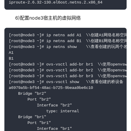
iproute-2.6.32-130.el6ost.netns.2.x86_64
 6)配置node3宿主机的虚拟网络
[root@node3 ~]# ip netns add A1  \\创建A1网络名称空间

[root@node3 ~]# ip netns add B1  \\创建B1网络名称空间

[root@node3 ~]# ip netns show    \\查看创建的玩两个名
A1

B1

[root@node3 ~]# ovs-vsctl add-br br1  \\使用openvs
[root@node3 ~]# ovs-vsctl add-br br2  \\使用openvs
[root@node3 ~]# ovs-vsctl add-br br3  \\使用openvs
[root@node3 ~]# ovs-vsctl show   \\查看创建的桥设备

a6979a5b-bf54-48ac-b725-9beaa9be6c10

    Bridge "br2"

        Port "br2"

            Interface "br2"

                type: internal

    Bridge "br1"

        Port "br1"

            Interface "br1"
