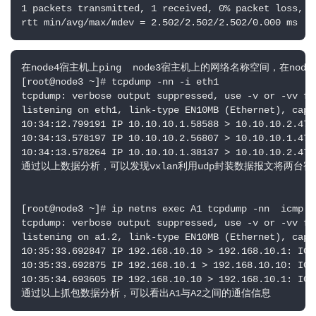
1 packets transmitted, 1 received, 0% packet loss, ti
rtt min/avg/max/mdev = 2.502/2.502/2.502/0.000 ms
在node4宿主机上ping  node3宿主机上的网络名称空间，在nod
[root@node3 ~]# tcpdump -nn -i eth1

tcpdump: verbose output suppressed, use -v or -vv fo
listening on eth1, link-type EN10MB (Ethernet), capt
10:34:12.799191 IP 10.10.10.1.58588 > 10.10.10.2.4789
10:34:13.578197 IP 10.10.10.2.56807 > 10.10.10.1.478
10:34:13.578264 IP 10.10.10.1.38137 > 10.10.10.2.478
通过以上数据分析，可以发现vxlan利用udp封装数据报文将两台宿
[root@node3 ~]# ip netns exec A1 tcpdump -nn  icmp   
tcpdump: verbose output suppressed, use -v or -vv fo
listening on a1.2, link-type EN10MB (Ethernet), capt
10:35:33.692847 IP 192.168.10.10 > 192.168.10.1: ICM
10:35:33.692875 IP 192.168.10.1 > 192.168.10.10: ICM
10:35:34.693605 IP 192.168.10.10 > 192.168.10.1: ICM
通过以上抓包数据分析，可以看出A1与A2之间的通信信息