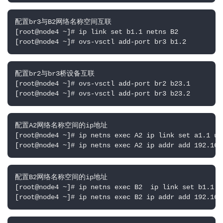
配置br3与B2网络名称空间互联

[root@node4 ~]# ip link set b1.1 netns B2

[root@node4 ~]# ovs-vsctl add-port br3 b1.2
配置br2与br3桥设备互联

[root@node4 ~]# ovs-vsctl add-port br2 b23.1 

[root@node4 ~]# ovs-vsctl add-port br3 b23.2
配置A2网络名称空间的ip地址

[root@node4 ~]# ip netns exec A2 ip link set a1.1 up

[root@node4 ~]# ip netns exec A2 ip addr add 192.168
配置B2网络名称空间的ip地址

[root@node4 ~]# ip netns exec B2  ip link set b1.1 up
[root@node4 ~]# ip netns exec B2 ip addr add 192.168