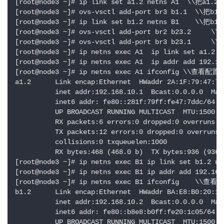
[root@node3 ~]# ip link set a1.2 netns A1
[root@node3 ~]# ovs-vsctl add-port br3 b1.1  \\
[root@node3 ~]# ip link set b1.2 netns B1    \
[root@node3 ~]# ovs-vsctl add-port br2 b23.2   
[root@node3 ~]# ovs-vsctl add-port br3 b23.1    
[root@node3 ~]# ip netns exec A1  ip link set 
[root@node3 ~]# ip netns exec A1  ip addr add 1
[root@node3 ~]# ip netns exec A1 ifconfig \\查看配置
a1.2      Link encap:Ethernet  HWaddr 2A:1F:79:47:7D:
          inet addr:192.168.10.1  Bcast:0.0.0.0  Mask
          inet6 addr: fe80::281f:79ff:fe47:7ddc/64 Sc
          UP BROADCAST RUNNING MULTICAST  MTU:1500  M
          RX packets:6 errors:0 dropped:0 overruns:0 
          TX packets:12 errors:0 dropped:0 overruns:0
          collisions:0 txqueuelen:1000 

          RX bytes:468 (468.0 b)  TX bytes:936 (936.0
[root@node3 ~]# ip netns exec B1 ip link set b
[root@node3 ~]# ip netns exec B1 ip addr add 192.
[root@node3 ~]# ip netns exec B1 ifconfig    \\查
b1.2      Link encap:Ethernet  HWaddr BA:E8:B0:20:1C:
          inet addr:192.168.10.2  Bcast:0.0.0.0  Mask
          inet6 addr: fe80::b8e8:b0ff:fe20:1c05/64 Sc
          UP BROADCAST RUNNING MULTICAST  MTU:1500  M