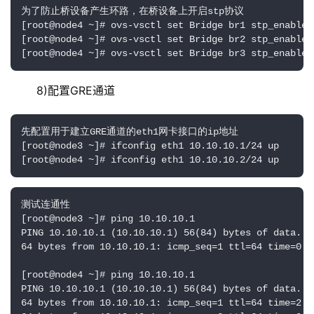
为了防止桥设备产生环路，在桥设备上开启stp协议

[root@node4 ~]# ovs-vsctl set Bridge br1 stp_enable=t
[root@node4 ~]# ovs-vsctl set Bridge br2 stp_enable=t
[root@node4 ~]# ovs-vsctl set Bridge br3 stp_enable=
 8)配置GRE通道 
先配置用于建立GRE通道的eth1网卡接口的ip地址

[root@node3 ~]# ifconfig eth1 10.10.10.1/24 up

[root@node4 ~]# ifconfig eth1 10.10.10.2/24 up
测试连通性

[root@node3 ~]# ping 10.10.10.1

PING 10.10.10.1 (10.10.10.1) 56(84) bytes of data.

64 bytes from 10.10.10.1: icmp_seq=1 ttl=64 time=0.06
[root@node4 ~]# ping 10.10.10.1

PING 10.10.10.1 (10.10.10.1) 56(84) bytes of data.

64 bytes from 10.10.10.1: icmp_seq=1 ttl=64 time=2.94