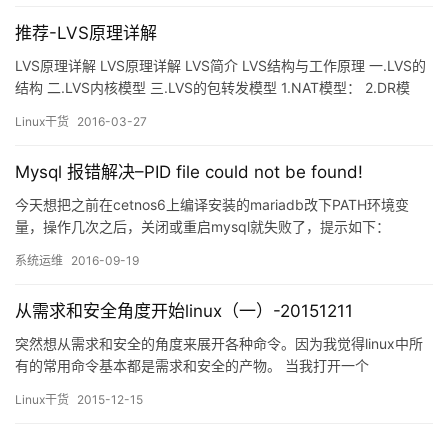
相应的数据存放的柱面和磁道上，再由磁头读出相应扇区中的数
推荐-LVS原理详解
据。(图1-1) 磁道（track）：每个盘面被划分成了多个同心圆环…
LVS原理详解 LVS原理详解 LVS简介 LVS结构与工作原理 一.LVS的
结构 二.LVS内核模型 三.LVS的包转发模型 1.NAT模型： 2.DR模
型： 3.TUN模型： 四.LVS的调度算法 LVS的调度算法分为静态与动
Linux干货
2016-03-27
态两类。 1.静态算法（4种）：只根据算法进行调度 而不考虑后端
服务器的实际连接情况和负载情况 2.动态算法（6种）：前端的调度
Mysql 报错解决–PID file could not be found!
器…
今天想把之前在cetnos6上编译安装的mariadb改下PATH环境变
量，操作几次之后，关闭或重启mysql就失败了，提示如下：
[root@web1 ~]# service mysqld stop
系统运维
2016-09-19
MySQL server PID file could not&nb…
从需求和安全角度开始linux（一）-20151211
突然想从需求和安全的角度来展开各种命令。因为我觉得linux中所
有的常用命令基本都是需求和安全的产物。 当我打开一个
CLI（command line interface）界面的linux操作系统时： 一、我
Linux干货
2015-12-15
希望能够看到里面有什么，因此有了ls的命令。 ls – list&nbs…