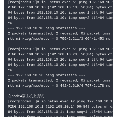
[root@node3 ~]# ip  netns exec A1 ping 192.168.10.10 
PING 192.168.10.10 (192.168.10.10) 56(84) bytes of da
64 bytes from 192.168.10.10: icmp_seq=1 ttl=64 time=3
64 bytes from 192.168.10.10: icmp_seq=2 ttl=64 time=0
^C

--- 192.168.10.10 ping statistics ---

2 packets transmitted, 2 received, 0% packet loss, ti
rtt min/avg/max/mdev = 0.759/2.211/3.664/1.453 ms

[root@node3 ~]# ip  netns exec A1 ping 192.168.10.20

PING 192.168.10.20 (192.168.10.20) 56(84) bytes of da
64 bytes from 192.168.10.20: icmp_seq=1 ttl=64 time=4
64 bytes from 192.168.10.20: icmp_seq=2 ttl=64 time=0
^C

--- 192.168.10.20 ping statistics ---

2 packets transmitted, 2 received, 0% packet loss, ti
rtt min/avg/max/mdev = 0.442/2.619/4.797/2.178 ms

在node4宿主机上测试

[root@node4 ~]# ip netns exec A2 ping 192.168.10.1

PING 192.168.10.1 (192.168.10.1) 56(84) bytes of data
64 bytes from 192.168.10.1: icmp_seq=1 ttl=64 time=6.