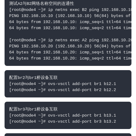
测试A2与B2网络名称空间的连通性

[root@node4 ~]# ip netns exec B2 ping 192.168.10.10  
PING 192.168.10.10 (192.168.10.10) 56(84) bytes of da
64 bytes from 192.168.10.10: icmp_seq=1 ttl=64 time=1
64 bytes from 192.168.10.10: icmp_seq=2 ttl=64 time=0
[root@node4 ~]# ip netns exec A2 ping 192.168.10.20

PING 192.168.10.20 (192.168.10.20) 56(84) bytes of da
64 bytes from 192.168.10.20: icmp_seq=1 ttl=64 time=2
64 bytes from 192.168.10.20: icmp_seq=2 ttl=64 time=
配置br2与br1桥设备互联

[root@node4 ~]# ovs-vsctl add-port br1 b12.1 

[root@node4 ~]# ovs-vsctl add-port br2 b12.2
配置br3与br1桥设备互联

[root@node4 ~]# ovs-vsctl add-port br1 b13.1

[root@node4 ~]# ovs-vsctl add-port br3 b13.2