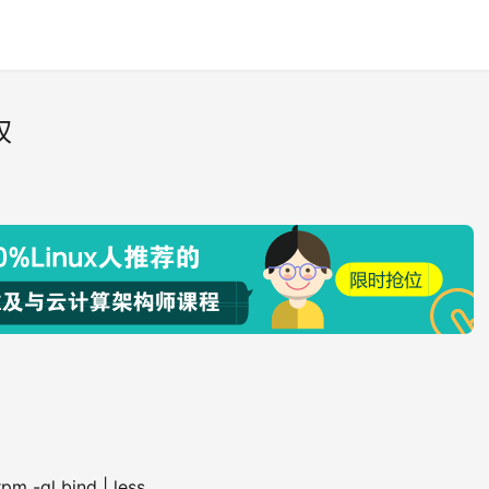
权
-ql bind | less