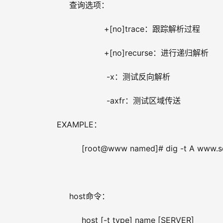
     查询选项：
                   +[no]trace：跟踪解析过程
                   +[no]recurse：进行递归解析
                    -x：测试反向解析
                    -axfr：测试区域传送
EXAMPLE： 
          [root@www named]# dig -t A www.
     host命令：
          host [-t type] name [SERVER]