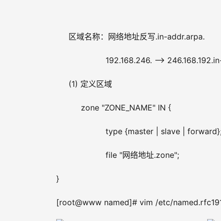
     区域名称：网络地址反写.in-addr.arpa.
                    192.168.246. –> 246.168.192.i
     (1) 定义区域
          zone "ZONE_NAME" IN {
                    type {master | slave | forward}
                    file "网络地址.zone";
}
[root@www named]# vim /etc/named.rfc19