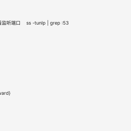
听端口    ss -tunlp | grep :53
rward}