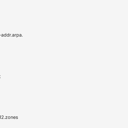
n-addr.arpa.
;
12.zones