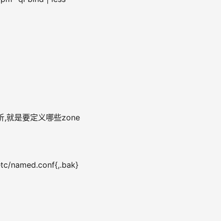
解析,就是要定义哪些zone
/named.conf{,.bak}