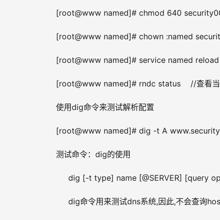
[root@www named]# chmod 640 security0
[root@www named]# chown :named securi
[root@www named]# service named reload
[root@www named]# rndc status    //
使用dig命令来测试解析配置
[root@www named]# dig -t A www.secur
测试命令：dig的使用
     dig [-t type] name [@SERVER] [query op
     dig命令用来测试dns系统,因此,不会查询h