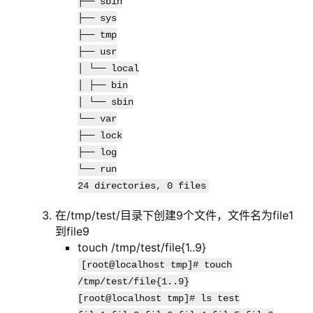
├── sbin
├── sys
├── tmp
├── usr
│ └── local
│ ├── bin
│ └── sbin
└── var
├── lock
├── log
└── run
24 directories, 0 files
在/tmp/test/目录下创建9个文件，文件名为file1
到file9
touch /tmp/test/file{1..9}
[root@localhost tmp]# touch
/tmp/test/file{1..9}
[root@localhost tmp]# ls test