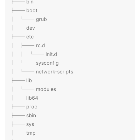
├── bin
├── boot
│ └── grub
├── dev
├── etc
│ ├── rc.d
│ │ └── init.d
│ └── sysconfig
│ └── network-scripts
├── lib
│ └── modules
├── lib64
├── proc
├── sbin
├── sys
├── tmp