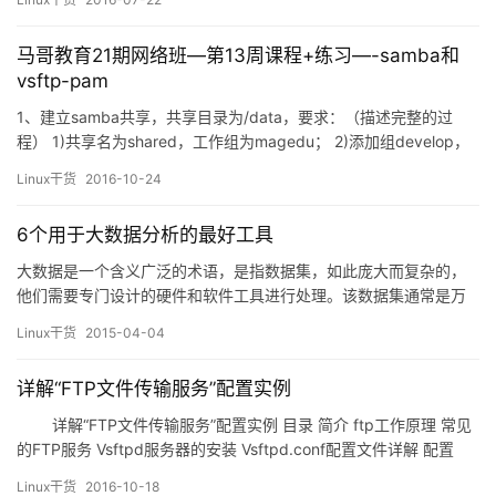
在cp时要根据源和目的做出确认与调整； 命令格式：
cp [OPTION]… [-T] SO…
马哥教育21期网络班—第13周课程+练习—-samba和
vsftp-pam
1、建立samba共享，共享目录为/data，要求：（描述完整的过
程） 1)共享名为shared，工作组为magedu； 2)添加组develop，
添加用户gentoo,centos和ubuntu，其中gentoo和centos以
Linux干货
2016-10-24
develop为附加组，ubuntu不属于develop组；密码均为用户名；
3)添加samba用户gentoo,centos和u…
6个用于大数据分析的最好工具
大数据是一个含义广泛的术语，是指数据集，如此庞大而复杂的，
他们需要专门设计的硬件和软件工具进行处理。该数据集通常是万
亿或EB的大小。这些数据集收集自各种各样的来源：传感器，气候
Linux干货
2015-04-04
信息，公开的信息，如杂志，报纸，文章。大数据产生的其他例子
包括购买交易记录，网络日志，病历，军事监控，视频和图像档
详解“FTP文件传输服务”配置实例
案，及大型电子商务。 在大数据和大数据分析，他们对企业的影…
详解“FTP文件传输服务”配置实例 目录 简介 ftp工作原理 常见
的FTP服务 Vsftpd服务器的安装 Vsftpd.conf配置文件详解 配置
FTP服务器实例 实例：配置匿名 实例：配置本地用户登录 实例：配
Linux干货
2016-10-18