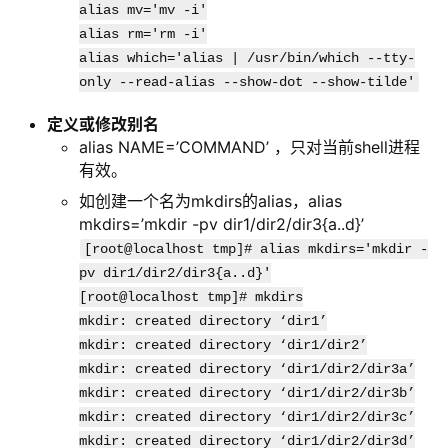
alias mv='mv -i'
alias rm='rm -i'
alias which='alias | /usr/bin/which --tty-
only --read-alias --show-dot --show-tilde'
定义或修改别名
alias NAME=’COMMAND’ ，只对当前shell进程
有效。
如创建一个名为mkdirs的alias，alias
mkdirs=’mkdir -pv dir1/dir2/dir3{a..d}’
[root@localhost tmp]# alias mkdirs='mkdir -
pv dir1/dir2/dir3{a..d}'
[root@localhost tmp]# mkdirs
mkdir: created directory ‘dir1’
mkdir: created directory ‘dir1/dir2’
mkdir: created directory ‘dir1/dir2/dir3a’
mkdir: created directory ‘dir1/dir2/dir3b’
mkdir: created directory ‘dir1/dir2/dir3c’
mkdir: created directory ‘dir1/dir2/dir3d’