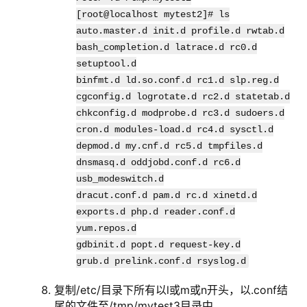
[root@localhost mytest2]# ls
auto.master.d init.d profile.d rwtab.d
bash_completion.d latrace.d rc0.d
setuptool.d
binfmt.d ld.so.conf.d rc1.d slp.reg.d
cgconfig.d logrotate.d rc2.d statetab.d
chkconfig.d modprobe.d rc3.d sudoers.d
cron.d modules-load.d rc4.d sysctl.d
depmod.d my.cnf.d rc5.d tmpfiles.d
dnsmasq.d oddjobd.conf.d rc6.d
usb_modeswitch.d
dracut.conf.d pam.d rc.d xinetd.d
exports.d php.d reader.conf.d
yum.repos.d
gdbinit.d popt.d request-key.d
grub.d prelink.conf.d rsyslog.d
复制/etc/目录下所有以l或m或n开头，以.conf结
尾的文件至/tmp/mytest3目录中。