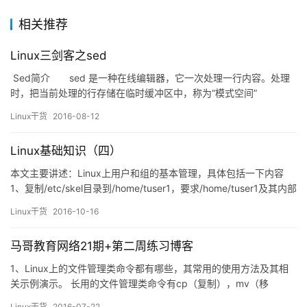
相关推荐
Linux三剑客之sed
Sed简介 sed 是一种在线编辑器，它一次处理一行内容。处理
时，把当前处理的行存储在临时缓冲区中，称为“模式空间”
（pattern space），接着用sed命令处 理缓冲区中的内容，处理完
Linux干货
2016-08-12
成后，把缓冲区的内容送往屏幕。接着处理下一行，这样不断重
复，直到文件末尾。文件内容并没有 改变，除非你使用重定向存…
Linux基础知识（四）
本文主要讲述：Linux上用户和组的基本管理，具体包括一下内容
1、复制/etc/skel目录到/home/tuser1，要求/home/tuser1及其内部
文件的属组和其它用户均没有任何访问权限。 2、编辑/etc/group文
Linux干货
2016-10-16
件，添加组hadoop。 3、手动编辑/etc/passwd文件新增一行，添
加用户hadoop，其基本组ID为hadoop组的id…
马哥教育网络21期+第二周练习博客
1、Linux上的文件管理类命令都有哪些，其常用的使用方法及其相
关示例演示。 长用的文件管理类命令有cp（复制），mv（移
动），rm（删除）。接下来我将为大家一一讲解。 复制命令：cp
Linux干货
2016-07-22