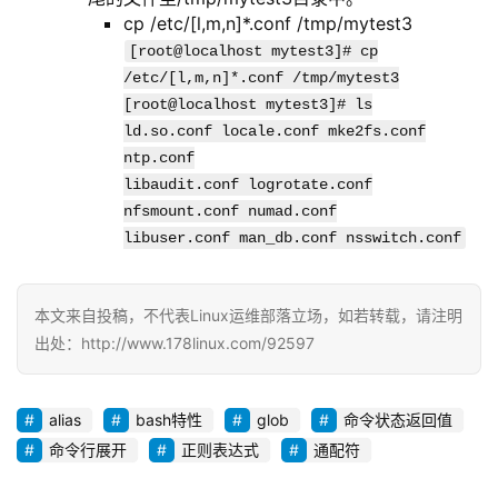
cp /etc/[l,m,n]*.conf /tmp/mytest3
[root@localhost mytest3]# cp
/etc/[l,m,n]*.conf /tmp/mytest3
[root@localhost mytest3]# ls
ld.so.conf locale.conf mke2fs.conf
ntp.conf
libaudit.conf logrotate.conf
nfsmount.conf numad.conf
libuser.conf man_db.conf nsswitch.conf
本文来自投稿，不代表Linux运维部落立场，如若转载，请注明
出处：http://www.178linux.com/92597
alias
bash特性
glob
命令状态返回值
命令行展开
正则表达式
通配符