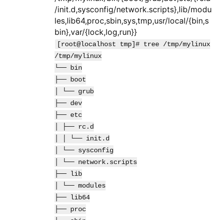
/init.d,sysconfig/network.scripts},lib/modu
les,lib64,proc,sbin,sys,tmp,usr/local/{bin,s
bin},var/{lock,log,run}}
[root@localhost tmp]# tree /tmp/mylinux
/tmp/mylinux
└── bin
├── boot
│ └── grub
├── dev
├── etc
│ ├── rc.d
│ │ └── init.d
│ └── sysconfig
│ └── network.scripts
├── lib
│ └── modules
├── lib64
├── proc