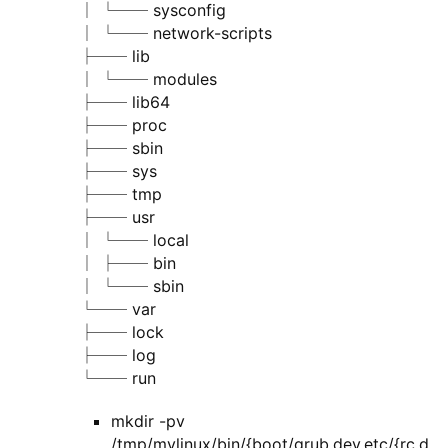
│ └── sysconfig
│ └── network-scripts
├── lib
│ └── modules
├── lib64
├── proc
├── sbin
├── sys
├── tmp
├── usr
│ └── local
│ ├── bin
│ └── sbin
└── var
├── lock
├── log
└── run
mkdir -pv
/tmp/mylinux/bin/{boot/grub,dev,etc/{rc.d