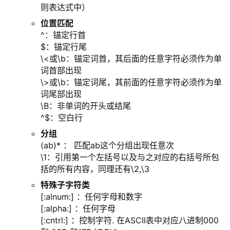
则表达式中）
位置匹配
^：锚定行首
$：锚定行尾
\<或\b：锚定词首，其后面的任意字符必须作为单
词首部出现
\>或\b：锚定词尾，其前面的任意字符必须作为单
词尾部出现
\B：非单词的开头或结尾
^$：空白行
分组
(ab)* ： 匹配ab这个分组出现任意次
\1：引用第一个左括号以及与之对应的右括号所包
括的所有内容，同理还有\2,\3
特殊子字符类
[:alnum:] ：任何字母和数字
[:alpha:] ：任何字母
[:cntrl:] ：控制字符. 在ASCII表中对应八进制000