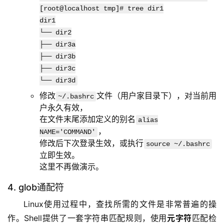
[root@localhost tmp]# tree dir1
dir1
└── dir2
├── dir3a
├── dir3b
├── dir3c
└── dir3d
修改
文件（用户家目录下），对当前用
~/.bashrc
户永久有效，
在文件末尾添加定义的别名
alias
，
NAME='COMMAND'
修改后下次登录生效，或执行
source ~/.bashrc
立即生效。
这里不再做演示。
4. glob通配符
Linux使用过程中，查找所需的文件是非常普遍的操
作。Shell提供了一套字符串匹配规则，使用
元字符
匹配检