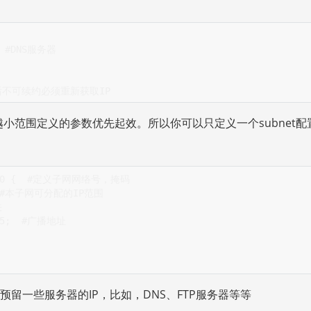
 
#DNS服务器
后不可续约必须重新获取IP
越小范围定义的参数优先起效。所以你可以只定义一个subnet配
0 {  
#定义子网网络号，掩码
#本子网可分配的IP范围
关
5;  
#广播地址
留一些服务器的IP，比如，DNS、FTP服务器等等