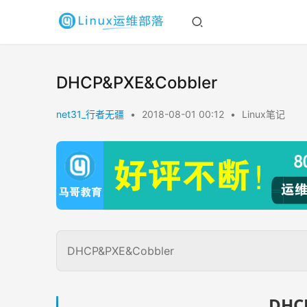
DHCP&PXE&Cobbler
net31_行者无疆
•
2018-08-01 00:12
•
Linux笔记
DHCP&PXE&Cobbler
DHC