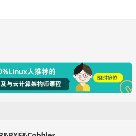
P&PXE&Cobbler