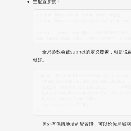
主配置参数：
option domain-name 
"wind.com"
; 
#域名
option domain-name-servers ns1.wind.com;
default-lease-time 
600
; 
#默认DHCP租约时间
max-lease-time 
7200
;  
#最大租约时间，超过
全局参数会被subnet的定义覆盖，就是说
就好。
subnet 
192
.168.10.0 netmask 
255
.255.255.
  range 
192
.168.10.100 
192
.168.10.200;  
  option routers 
192
.168.10.1;      
#网
  option broadcast-address 
192
.168.10.25
  default-lease-time 
600
;   
  max-lease-time 
7200
;
}
另外有保留地址的配置段，可以给你局域网预