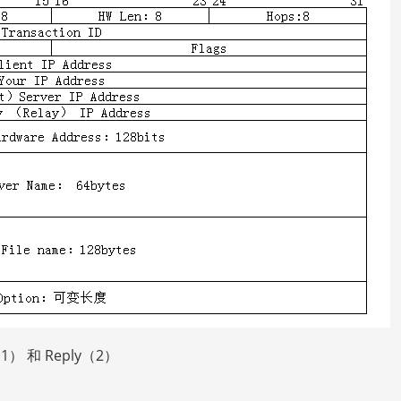
） 和 Reply（2）