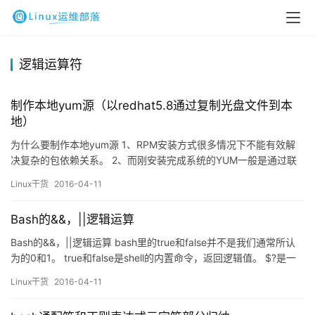
逻辑运算符
制作本地yum源（以redhat5.8通过复制光盘文件到本
地）
为什么要制作本地yum源 1、RPM安装方式很多情况下不能有效解
决复杂的包依赖关系。 2、而刚安装完成系统的YUM一般是通过联
网使用。 3、如果是未注册的redhat5.0以上系统，则不能联网使用
Linux干货
2016-04-11
yum。 我们可以改变yum库的指向，使其指向本地自己制作的yum
仓库，从而轻松实现本地yum方式查询、安装应用软件了。 下面据
Bash的&&，||逻辑运算
此给大家介绍其操作方法(以Redha…
Bash的&&，||逻辑运算 bash里的true和false并不是我们通常所认
为的0和1。 true和false是shell的内置命令，返回逻辑值。 $?是一
个特殊的变量，存放有上一个程序的结束状态。 在shell里面，把0
Linux干货
2016-04-11
作为程序是否成功结束的标志。 例如： $ true$ echo$?0$ false$
echo$?1 有时候，下一条命…