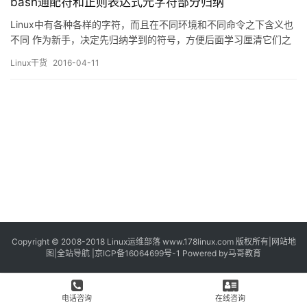
bash通配符和正则表达式元字符部分归纳
Linux中有各种各样的字符，而且在不同环境和不同命令之下含义也
不同 作为新手，决定先归纳学到的符号，方便后面学习厘清它们之
间的关系。 glob 简化了的正则表达式 bash默认通配符： ? :只匹配
Linux干货
2016-04-11
一个任意字符； * :匹配零个或多个任意字符； [^] :方括号及其中^
中的取反 [abc]:匹配任何一个列在方括号中的字符（这个例子要么
匹配一个…
Copyright © 2008-2018
Linux运维部落
www.178linux.com 版权所有|
网站地
图
|
全站导航
|
京ICP备16064699号-1
Powered by
马哥教育
电话咨询
在线咨询