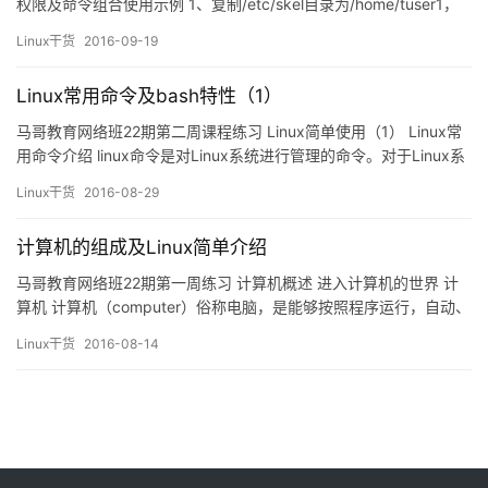
权限及命令组合使用示例 1、复制/etc/skel目录为/home/tuser1，
要求/home/tuser1及其内部文件的属组和其它用户均没有任何访问
Linux干货
2016-09-19
权限。 ~]# cp -r /etc/skel /home/tuser1 &amp…
Linux常用命令及bash特性（1）
马哥教育网络班22期第二周课程练习 Linux简单使用（1） Linux常
用命令介绍 linux命令是对Linux系统进行管理的命令。对于Linux系
统来说，无论是中央处理器、内存、磁盘驱动器、键盘、鼠标，还
Linux干货
2016-08-29
是用户等都是文件，Linux系统管理的命令是它正常运行的核心。
linux命令在系统中有两种类型：内置Shell命令和Linux命令。可以使
计算机的组成及Linux简单介绍
用help、…
马哥教育网络班22期第一周练习 计算机概述 进入计算机的世界 计
算机 计算机（computer）俗称电脑，是能够按照程序运行，自动、
高速出炉海量数据的现代化智能电子设备。由硬件系统和软件系统
Linux干货
2016-08-14
所组成，计算机的组成遵循冯诺依曼体系。可分为超级计算机、工
业控制计算机、网络计算机、个人计算机和嵌入式计算机等五类，
较先进的计算机有生物计算机、光子计算机、量子计算机等。…