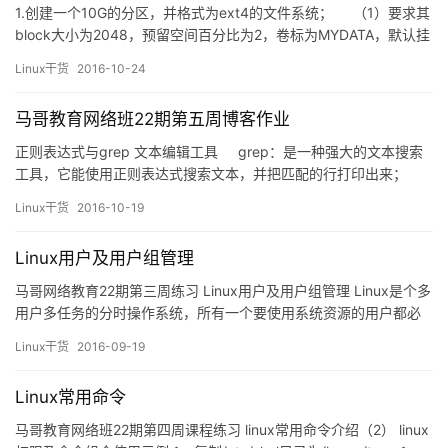
1.创建一个10G的分区，并格式为ext4的文件系统； （1）要求其
block大小为2048，预留空间百分比为2，卷标为MYDATA，默认挂
载属性包含acl； # fdisk /dev/sdb 欢迎使用 fdisk (util-
Linux干货
2016-10-24
linux 2.23.2)。 更改…
马哥教育网络班22期第五周博客作业
正则表达式与grep 文本编辑工具 grep：是一种强大的文本搜索
工具，它能使用正则表达式搜索文本，并把匹配的行打印出来；
sed ：是一种流编辑器，它是文本处理中非常中的工具，能够完
Linux干货
2016-10-19
美的配合正则表达式使用； awk…
Linux用户及用户组管理
马哥网络教育22期第三周练习 Linux用户及用户组管理 Linux是个多
用户多任务的分时操作系统，所有一个要使用系统资源的用户都必
须先向系统管理员申请一个账号，然后以这个账号的身份进入系
Linux干货
2016-09-19
统。用户的账号一方面能帮助系统管理员对使用系统的用户进行跟
踪，并控制他们对系统资源的访问；另一方面也能帮助用户组织文
Linux常用命令
件，并为用户提供安全性保护。每个用户账号都拥有一个惟一的…
马哥教育网络班22期第四周课程练习 linux常用命令介绍（2） linux