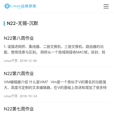
N22-无锡-沉默
N22第八周作业
1. 请描述网桥、集线器、二层交换机、三层交换机、路由器的功
能、使用场景与区别。 网桥从一个局域网接收MAC帧，拆封、校
对、校验之后，按另一个局域网的格式重新组装，发往它的物理
Linux干货
2016-12-26
层。由于网桥是链路层设备，因此不处理数据链路层以上层次协议
所加的报头。 集线器的主要功能是对接收到的信号进行再生整形放
N22第六周作业
大，以扩大网络的传输距离，同时把…
VIM编辑器介绍 什么是VIM？ Vim是一个类似于Vi的著名的功能强
大、高度可定制的文本编辑器，在Vi的基础上改进和增加了很多特
性。VIM是纯粹的自由软件。 Vim是从 vi 发展出来的一个文本编辑
Linux干货
2016-10-24
器。代码补全、编译及错误跳转等方便编程的功能特别丰富，在程
序员中被广泛使用，和Emacs并列成为类Unix系统用户最喜欢的文
N22第七周作业
本编辑器。 VIM的使用 &nbsp…