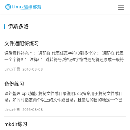
伊斯多洛
文件通配符练习
课后资料补充 * ： 通配符,代表任意字符(0到多个)? ： 通配符,代表
一个字符# ： 注释/ ： 跳转符号,将特殊字符或通配符还原成一般符
号| ： 分隔两个管线命令的界定; ： 连续性命令的界定~ ： 用户的
Linux干货
2016-08-08
根目录$ ： 变量前需要加的变量值! ： 逻辑运算中的&q…
备份练习
课外整理 cp 功能: 复制文件或目录说明: cp指令用于复制文件或目
录，如同时指定两个以上的文件或目录，且最后的目的地是一个已
经存在的目录，则它会把前面指定的所有文件或目录复制到此目录
Linux干货
2016-08-08
中。若同时指定多个文件或目录，而最后的目的地并非一个已存在
的目录，则会出现错误信息参数: -a 或 –archiv…
mkdir练习