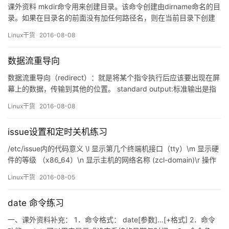
课外资料 mkdir命令用来创建目录。该命令创建由dirname命名的目
录。如果在目录名的前面没有加任何路径名，则在当前目录下创建
由dirname指定的目录；如果给出了一个已经存在的路径，将会在该
Linux干货
2016-08-08
目录下创建一个指定的目录。在创建目录时，应保证新建的目录与
它所在目录下的文件没有重名。 注意：在创建文件时，不要把所有
数据流重导向
的文件都存放在主目录中，可以创建子目录，通过它…
数据流重导向（redirect）：就是将某个指令执行后应该要出现在屏
幕上的数据，传输到其他的位置。 standard output:标准输出是指
指令执行回传正确的讯息。 standard error output : 指令执行失败
Linux干货
2016-08-08
后，所回传的错误讯息。 1标准输入（stdin）：代码为0，使用<
<<2标准输出(stdout),代码为1，使…
issue设置和定时关机练习
/etc/issue内的代码意义 \l 显示第几个终端机接口（tty）\m 显示硬
件的等级 （x86_64）\n 显示主机的网络名称 (zcl-domain)\r 操作
系统的版本 (2.6.32-642.e16)\t 显示本地端时间的时间(20:22:12)
Linux干货
2016-08-05
\d显示本地端的日期 （2016-8-5）\s 操作系统的名称（linux） 练
习 1，…
date 命令练习
一、课外资料补充： 1．命令格式： date[参数]…[+格式] 2．命令