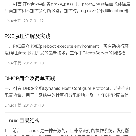
一、引言 在nginx中配置proxy_pass时，proxy_pass后面的路径最
后面加“/”和不加“/”会有所区别。加“/”时，nginx不会代理location部
分，不加“/”时，nginx会同时代理location部分。下面通过实验来证
Linux干货
2017-01-12
明。 二、实验 实验环境简要说明： node1为httpd服务器（1…
PXE原理详解及实践
一、PXE简介 PXE(preboot execute environment，预启动执行环
境)是由Intel公司开发的最新技术，工作于Client/Server的网络模
式，支持工作站通过网络从远端服务器下载映像，并由支持通过网
Linux干货
2017-01-10
络启动操作系统，再启动过程中，终端要求服务器分配IP地址，再
用TFTP（trivial file transfer protocol…
DHCP简介及简单实践
一、引言 DHCP全称Dynamic Host Configure Protocol，动态主机
配置协议，用于向网络中的计算机分配IP地址及一些TCP/IP配置信
息。DHCP提供了安全，可靠且简单的TCP/IP网络设置，避免了
Linux干货
2017-01-10
TCP/IP网络地址的冲突，同时大大降低了工作负担。 二、DHCP工
作流程 DHCP采用C/S架构，即Server/Client，它的简…
Linux 目录结构
1. 前言 Linux 是一种开源的，且非常流行的操作系统，发行版