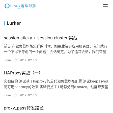
Lurker
session sticky + session cluster 实战
前言 在做负载均衡集群的时候，如果后端是应用服务器，我们就有
一个不得不考虑的一个问题：会话绑定。为了追踪会话，我们常见
的有三种方式：（1）session sticky：会话粘性，常见有2种方式：
Linux干货
2017-02-13
source_ip:采用源地址绑定方式 nginx：ip_hash，ip地址哈希
haproxy：source lvs：sh，源地址哈希 cookie：基于cook…
HAProxy实战（一）
实验目的 测试基于haproxy的反代和负载均衡配置 测试keepalived
高可用haproxy的效果 实验要点 (1) 动静分离discuzx，动静都要基
于负载均衡实现；(2) 进一步测试在haproxy和后端主机之间添加
Linux干货
2017-02-13
varnish缓存；(3) 给出拓扑设计；(4) haproxy的设定要求： (a) 启
动stats；(b) 自定义403、502和5…
proxy_pass转发路径