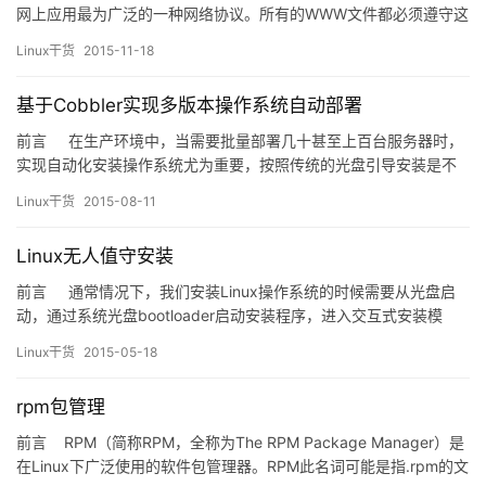
网上应用最为广泛的一种网络协议。所有的WWW文件都必须遵守这
个标准。设计HTTP最初的目的是为了提供一种发布和接收HTML页
Linux干货
2015-11-18
面的方法。1960年美国人Ted Nelson构思了一种通过计算机处理文
本信息的方法，并称之为超文本（hyp…
基于Cobbler实现多版本操作系统自动部署
前言 在生产环境中，当需要批量部署几十甚至上百台服务器时，
实现自动化安装操作系统尤为重要，按照传统的光盘引导安装是不
可想象的；此前我们通过pxe+kickstart简单实现了自动化安装，但
Linux干货
2015-08-11
只能实现单一版本安装，当需要部署不同版本或不同引导模式
（BIOS、EFI）时，此种方式就不够灵活。而Cobbler正是为了解…
Linux无人值守安装
前言 通常情况下，我们安装Linux操作系统的时候需要从光盘启
动，通过系统光盘bootloader启动安装程序，进入交互式安装模
式，由用户配置安装选项，如磁盘分区、选择安装包等操作；安装
Linux干货
2015-05-18
完毕后重启结束安装。在生产环境中，成百上千台服务器需要安装
操作系统的时候如果也采用交互式安装模式，无疑是极其低效的。
rpm包管理
本文主要介…
前言 RPM（简称RPM，全称为The RPM Package Manager）是
在Linux下广泛使用的软件包管理器。RPM此名词可能是指.rpm的文