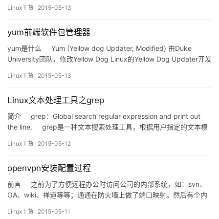
件格式的软件包，也可能是指其本身的软件包管理器(RPM
Linux干货
2015-05-13
Package Manager)。最早由Red Hat研制，现在也由开源社区开
发。RPM通常随附于Linux发行版，…
yum前端软件包管理器
yum是什么 Yum (Yellow dog Updater, Modified) 由Duke
University团队，修改Yellow Dog Linux的Yellow Dog Updater开发
而成，是一个基于 RPM 包管理的字符前端软件包管理器。能够从指
Linux干货
2015-05-13
定的服务器自动下载…
Linux文本处理工具之grep
简介 grep：Global search regular expression and print out
the line. grep是一种文本搜索处理工具，根据用户指定的文本模
式或搜索条件对目标文件进行逐行搜索，并显示能匹配到的行。 …
Linux干货
2015-05-12
openvpn安装配置过程
前言 之前为了方便远程办公时访问公司的内部系统，如：svn、
OA、wiki、禅道等等；通通在防火墙上做了端口映射。然后有个内
部系统被黑了，各种弱口令没办法。果断关闭端口映射，看来还是
Linux干货
2015-05-11
得搭建个VPN服务器，vpn设备感觉大材小用。马上就想到了开源的