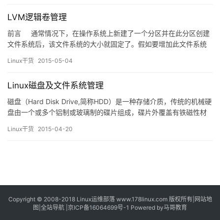
openvpn，下面就来介绍openvpn的安装配置过程。 ope…
LVM逻辑卷管理
前言 通常情况下，在操作系统上新建了一个分区并在此分区创建
文件系统后，该文件系统的大小就固定了。假如要增加此文件系统
的大小，我们不得不添加一块硬盘并重新分区，创建文件系统，然
Linux干货
2015-05-04
后把原文件系统的数据完整复制过来。如果第二次分区时分配的空
间太大，用不完又浪费该怎么办呢？重复此前的流程又将花费大量
Linux磁盘及文件系统管理
的时间，有没有更便捷的…
磁盘（Hard Disk Drive,简称HDD）是一种存储介质，传统的机械硬
盘由一个或多个铝制或玻璃制的碟片组成，碟片外覆盖有铁磁性材
料。 磁盘的物理结构一般由磁头与碟片、电动机、主控芯片与排线
Linux干货
2015-04-20
等部件组成；当主电动机带动碟片旋转时，副电动机带动一组（磁
头）到相对应的碟片上并确定读取正面还是反面的碟面，磁头悬浮
在碟面上画出一个与碟片同心的圆形轨道（磁轨或称柱…
Copyright © 2008-2018
Linux运维部落
www.178linux.com 版权所有|
网站地
图
|
全站导航
|
京ICP备16064699号-1
Powered by
马哥教育