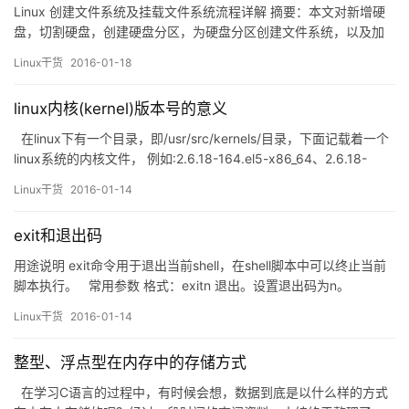
Linux 创建文件系统及挂载文件系统流程详解 摘要：本文对新增硬
盘，切割硬盘，创建硬盘分区，为硬盘分区创建文件系统，以及加
载文件系统的流程做总结性论述；主要是为初学者弄清楚这一操作
Linux干货
2016-01-18
过程；本文涉及fdisk、mkfs、mount … … 等工具；对/etc/fstab
进行了解说；还有磁盘扫描工具fsck 等介绍； +++++++++…
linux内核(kernel)版本号的意义
在linux下有一个目录，即/usr/src/kernels/目录，下面记载着一个
linux系统的内核文件， 例如:2.6.18-164.el5-x86_64、2.6.18-
8.el5-x86_64和2.6.18-194.el5-x86_64等，这些文件编号意味着什
Linux干货
2016-01-14
么呢？例如2.6.18代表着什么？el5代表着什么？x86_64又代表着什
么？ …
exit和退出码
用途说明 exit命令用于退出当前shell，在shell脚本中可以终止当前
脚本执行。 常用参数 格式：exitn 退出。设置退出码为n。
（Causethe shell to exit with a status of n.） 格式：exit 退出。
Linux干货
2016-01-14
退出码不变，即为最后一个命令的退出码。（Ifn is omitted, the e…
整型、浮点型在内存中的存储方式
在学习C语言的过程中，有时候会想，数据到底是以什么样的方式