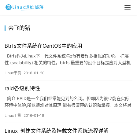
会飞的猪
Btrfs文件系统在CentOS中的应用
Btrfs作为Linux下一代文件系统与zfs有着许多相似的功能。 扩展
性 (scalability) 相关的特性，btrfs 最重要的设计目标是应对大型机
器对文件系统的扩展性要求。 Extent，B-Tree 和动态 inode 创建等
Linux干货
2016-01-20
特性保证了 btrfs 在大型机器上仍有卓越的表现，其整体性能而不会
随着系统容量的增加而降低。 其次是数据一…
raid各级别特性
简介 RAID是一个我们经常能见到的名词。但却因为很少能在实际
环境中体验,所以很难对其原理 能有很清楚的认识和掌握。本文将对
RAID技术进行介绍和总结，以期能尽量阐明其概念。 RAID全称为独
Linux干货
2016-01-19
立磁盘冗余阵列(Rdeundant Array of Independent Disks),基本思
想就是把 多个相对便宜的硬盘组合起来，成为一个硬盘阵列组…
Linux_创建文件系统及挂载文件系统流程详解