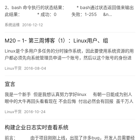
2、bash 命令执行的状态结果： * bash通过状态返回值来输出
此结果： * 成功：0 失败：1-255 &n…
系统运维
2016-12-12
M20 – 1- 第三周博客（1）：Linux用户、组
Linux是个多用户多任务的分时操作系统，因此要使用系统资源的用
户都必须先向系统管理员申请一个账号，然后以这个账号的身份进
入系统。用户的账号一方面能帮助系统管理员对使用系统的用户进
Linux干货
2016-08-04
行跟踪，并控制他们对系统资源的访问与限制，并为用户提供安全
性保护。每个用户账号都拥有一个惟一的用户名（UID）和用户口令
宣言
（PASSWD）。用户在登录时键入正确的用户名和口令后，才能…
我是一个新手 但是我想认真努力学好linux 有朝一日能成为别人
眼中的大牛再回头看看现在 不会后悔 付出必然会有回报 虽千万人
吾往矣！
Linux干货
2016-10-24
构建企业日志实时查看系统
前言： 由于项目刚刚上线，出现了许多bug，开发人员需要经