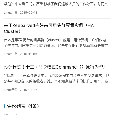
常跑过来查看日记，严重影响了我们运维人员的工作效率，时而久
之，感觉那个烦啊。。各位仁兄有 没有体 会到呢！！！ 之前找了一
Linux干货
2015-02-13
些处理日记的工具都不具有实时性，所以都未采纳，刚刚发现了
log.io这个工具推荐个…
基于Keepalived构建高可用集群配置实例（HA
Cluster）
什么是集群 简单的讲集群（cluster）就是一组计算机，它们作为一
个整体向用户提供一组网络资源。这些单个的计算机系统就是集群
的节点（node）。一个理想的集群是，用户从来不会意识到集群系
Linux干货
2016-11-03
统底层的节点，在他/她们看来，集群是一个系统，而非多个计算机
系统。并且集群系统的管理员可以随意增加和删改集群系统的节
设计模式 ( 十三 ) 命令模式Command（对象行为型）
点。 关于更详细的高可用集群我们在后面再做详解…
1.概述 在软件设计中，我们经常需要向某些对象发送请求，但
是并不知道请求的接收者是谁，也不知道被请求的操作是哪个，我
们只需在程序运行时指定具体的请求接收者即可，此时，可以使用
Linux干货
2015-07-16
命令模式来进行设计，使得请求发送者与请求接收者消除彼此之间
的耦合，让对象之间的调用关系更加灵活。 例子1：电视机遥控
器…
评论列表（1条）