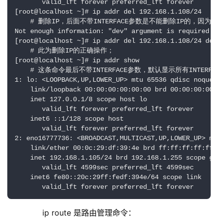
       valid_lft forever preferred_lft forever

[root@localhost ~]# ip addr del 192.168.1.108/24

    # 删除IP，后面不带INTERFACE参数是不能删除IP的，因为
Not enough information: "dev" argument is required.

[root@localhost ~]# ip addr del 192.168.1.108/24 dev 
    # 此为删除IP的正确操作；

[root@localhost ~]# ip addr show

    # 这条命令最后不带INTERFACE参数，默认显示所有INTERFA
1: lo: <LOOPBACK,UP,LOWER_UP> mtu 65536 qdisc noqueue
    link/loopback 00:00:00:00:00:00 brd 00:00:00:00:0
    inet 127.0.0.1/8 scope host lo

       valid_lft forever preferred_lft forever

    inet6 ::1/128 scope host 

       valid_lft forever preferred_lft forever

2: eno16777736: <BROADCAST,MULTICAST,UP,LOWER_UP> mt
    link/ether 00:0c:29:df:39:4e brd ff:ff:ff:ff:ff:f
    inet 192.168.1.105/24 brd 192.168.1.255 scope gl
       valid_lft 4599sec preferred_lft 4599sec

    inet6 fe80::20c:29ff:fedf:394e/64 scope link 

       valid_lft forever preferred_lft forever
        ip route 是路由管理命令：