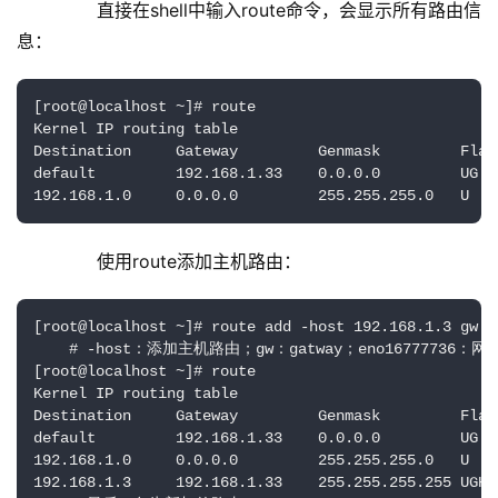
        直接在shell中输入route命令，会显示所有路由信
息：
[root@localhost ~]# route

Kernel IP routing table

Destination     Gateway         Genmask         Flag
default         192.168.1.33    0.0.0.0         UG  
192.168.1.0     0.0.0.0         255.255.255.0   U   
        使用route添加主机路由：
[root@localhost ~]# route add -host 192.168.1.3 gw 1
    # -host：添加主机路由；gw：gatway；eno16777736：
[root@localhost ~]# route

Kernel IP routing table

Destination     Gateway         Genmask         Flag
default         192.168.1.33    0.0.0.0         UG  
192.168.1.0     0.0.0.0         255.255.255.0   U   
192.168.1.3     192.168.1.33    255.255.255.255 UGH 