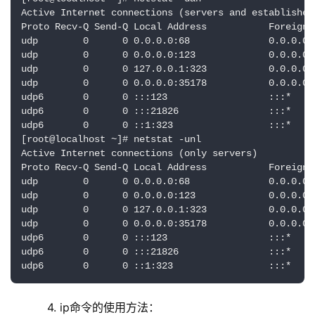
Active Internet connections (servers and established)
Proto Recv-Q Send-Q Local Address           Foreign 
udp        0      0 0.0.0.0:68              0.0.0.0:
udp        0      0 0.0.0.0:123             0.0.0.0:
udp        0      0 127.0.0.1:323           0.0.0.0:
udp        0      0 0.0.0.0:35178           0.0.0.0:
udp6       0      0 :::123                  :::*    
udp6       0      0 :::21826                :::*    
udp6       0      0 ::1:323                 :::*    
[root@localhost ~]# netstat -unl

Active Internet connections (only servers)

Proto Recv-Q Send-Q Local Address           Foreign 
udp        0      0 0.0.0.0:68              0.0.0.0:
udp        0      0 0.0.0.0:123             0.0.0.0:
udp        0      0 127.0.0.1:323           0.0.0.0:
udp        0      0 0.0.0.0:35178           0.0.0.0:
udp6       0      0 :::123                  :::*    
udp6       0      0 :::21826                :::*    
udp6       0      0 ::1:323                 :::*
    4. ip命令的使用方法：