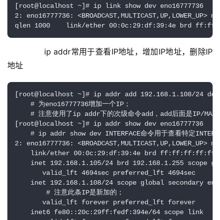
[root@localhost ~]# ip link show dev eno16777736 

2: eno16777736: <BROADCAST,MULTICAST,UP,LOWER_UP> mt
qlen 1000    link/ether 00:0c:29:df:39:4e brd ff:ff:
        ip addr常用于查看IP地址，增加IP地址，删除IP
地址
[root@localhost ~]# ip addr add 192.168.1.108/24 dev 
    # 为eno16777736增加一个IP；

    # 注意使用了ip addr下的次级命令add，add后面是IP/MA
[root@localhost ~]# ip addr show dev eno16777736 

    # ip addr show dev INTERFACE命令用于查看特定INTER
2: eno16777736: <BROADCAST,MULTICAST,UP,LOWER_UP> mt
    link/ether 00:0c:29:df:39:4e brd ff:ff:ff:ff:ff:f
    inet 192.168.1.105/24 brd 192.168.1.255 scope gl
       valid_lft 4694sec preferred_lft 4694sec

    inet 192.168.1.108/24 scope global secondary eno1
        # 注意此条IP是新加的；

       valid_lft forever preferred_lft forever

    inet6 fe80::20c:29ff:fedf:394e/64 scope link 
