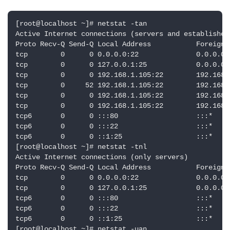
[root@localhost ~]# netstat -tan

Active Internet connections (servers and established)
Proto Recv-Q Send-Q Local Address           Foreign 
tcp        0      0 0.0.0.0:22              0.0.0.0:
tcp        0      0 127.0.0.1:25            0.0.0.0:
tcp        0      0 192.168.1.105:22        192.168.
tcp        0     52 192.168.1.105:22        192.168.
tcp        0      0 192.168.1.105:22        192.168.
tcp        0      0 192.168.1.105:22        192.168.
tcp6       0      0 :::80                   :::*    
tcp6       0      0 :::22                   :::*    
tcp6       0      0 ::1:25                  :::*    
[root@localhost ~]# netstat -tnl

Active Internet connections (only servers)

Proto Recv-Q Send-Q Local Address           Foreign 
tcp        0      0 0.0.0.0:22              0.0.0.0:
tcp        0      0 127.0.0.1:25            0.0.0.0:
tcp6       0      0 :::80                   :::*    
tcp6       0      0 :::22                   :::*    
tcp6       0      0 ::1:25                  :::*    
[root@localhost ~]# netstat -uan
