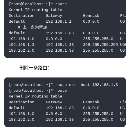
[root@localhost ~]# route

Kernel IP routing table

Destination     Gateway         Genmask         Flag
default         192.168.1.1     0.0.0.0         UG  
    # 上一条为新加；

default         192.168.1.33    0.0.0.0         UG  
192.168.1.0     0.0.0.0         255.255.255.0   U   
192.168.1.3     192.168.1.33    255.255.255.255 UGH 
198.162.2.0     192.168.1.33    255.255.255.0   UG  
    删除一条路由：
[root@localhost ~]# route del -host 192.168.1.3

[root@localhost ~]# route

Kernel IP routing table

Destination     Gateway         Genmask         Flag
default         192.168.1.33    0.0.0.0         UG  
192.168.1.0     0.0.0.0         255.255.255.0   U   
198.162.2.0     192.168.1.33    255.255.255.0   UG  