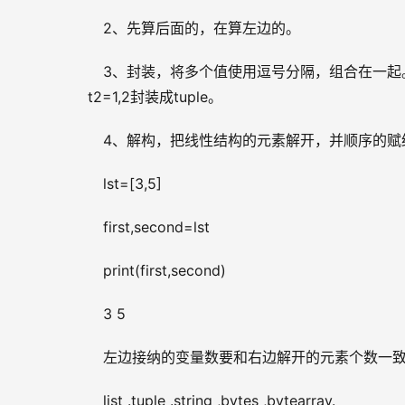
2、先算后面的，在算左边的。
3、封装，将多个值使用逗号分隔，组合在一起。。
   t2=1,2封装成tuple。
4、解构，把线性结构的元素解开，并顺序的赋
lst=[3,5]
first,second=lst
print(first,second)
3 5
左边接纳的变量数要和右边解开的元素个数一致。带有*号的
list .tuple .string ,bytes ,bytearray.