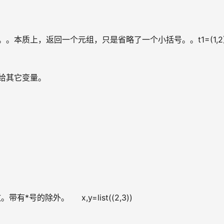
本质上，返回一个元组，只是省略了一个小括号。。t1=(1,2)
给其它变量。
除外。     x,y=list((2,3))