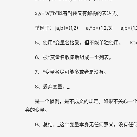
x,y=”a”,”b”既有封装又有解构的表达式。
举例子：[a,b]=(1,2)     a,*b=(1,2,3)     a,b={1,
5、使用*变量名接受，但不能单独使用。    lst=list(rang
6、被*变量名收集后组成一个列表。
7、*变量名尽可能多或者是没有。
8、丢弃变量。_
是一个惯例，是不成文的规定。如果不关心一个
弃的变量。
9、总结。_这个变量本身无任何意义，没有任