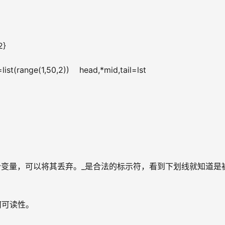
2}
e(1,50,2))    head,*mid,tail=lst
变量，可以将其丢弃。_是合法的标示符，看到下划线就知道是
何可读性。