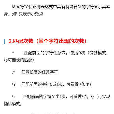
转义符“\”使正则表达式中具有特殊含义的字符显示其本
身，如\.只表示小数点
2.匹配次数（某个字符出现的次数）
*       匹配前面的字符任意次，包括0次（贪婪模式，
尽可能长的匹配）
.*     任意长度的任意字符
\？   匹配前面的字符0或1次，可看做 \{0,1\}
\+     匹配前面的字符至少1次，可看做\{1，\}（可实现
懒惰模式）