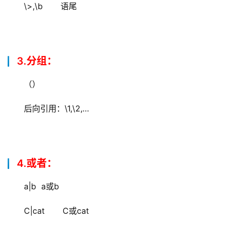
\>,\b       语尾
3.分组：
（）
后向引用：\1,\2,…
4.或者：
a|b  a或b
C|cat       C或cat