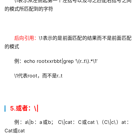
\1表示从左侧起第一个左括号以及与之匹配右括号之间
的模式所匹配到的字符
后向引用：
\1表示的是前面匹配的结果而不是前面匹配
的模式
例：echo rootxxrbbt|grep ‘\(r..t\).*\1’
\1代表root，而不是r..t
5.或者：\|
例：a\|b：a或b； C\|cat：C或cat \（C\|c\）at：
Cat或cat