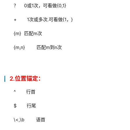
？    0或1次，可看做{0,1}
+       1次或多次.可看做{1，}
{m}  匹配m次
{m,n}        匹配m到n次
2.位置锚定：
^       行首
$       行尾
\<,\b        语首