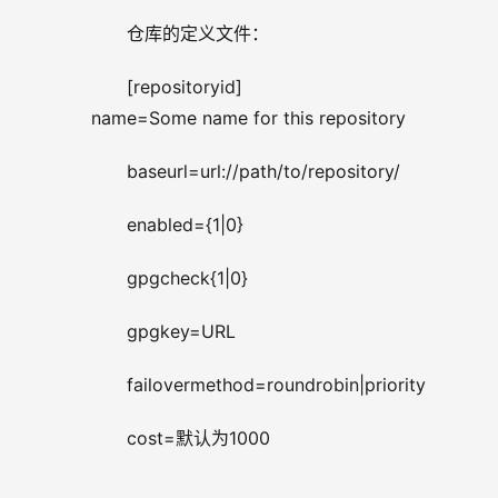
仓库的定义文件：
[repositoryid]
name=Some name for this repository
baseurl=url://path/to/repository/
enabled={1|0}
gpgcheck{1|0}
gpgkey=URL
failovermethod=roundrobin|priority
cost=默认为1000