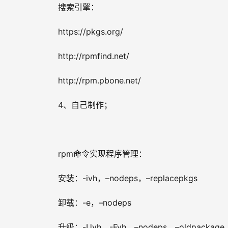
搜索引擎：
https://pkgs.org/
http://rpmfind.net/
http://rpm.pbone.net/
4、自己制作；
rpm命令实现程序管理：
安装：-ivh，–nodeps，–replacepkgs
卸载：-e，–nodeps
升级：-Uvh，-Fvh，–nodeps，–oldpackage