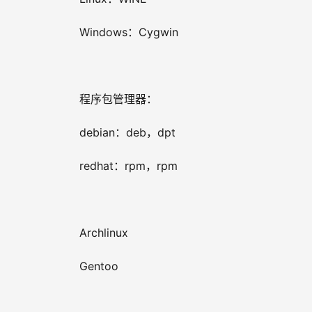
Windows：Cygwin
程序包管理器：
debian：deb，dpt
redhat：rpm，rpm
Archlinux
Gentoo