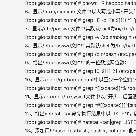
[root@localhost home]# chown -R hadoop:had
6、显示/proc/meminfo文件中以大写或小写S
[root@localhost home]# grep -E -o “[s|S]{1}.*”
7、显示/etc/passwd文件中其默认shell为非/sbin/
[root@localhost home]# grep -v /sbin/nologin 
8、显示/etc/passwd文件中其默认shell为/bin/b
[root@localhost home]# grep /bin/bash /etc/p
9、找出/etc/passwd文件中的一位数或两位数；
[root@localhost home]# grep [0-9][1-2] /etc/p
10、显示/boot/grub/grub.conf中以至少一个
[root@localhost home]# grep ^[[:space:]]*$ /bo
11、显示/etc/rc.d/rc.sysinit文件中
[root@localhost home]# grep ^#[[:space:]][^[:spa
12、打出netstat -tan命令执行结果中以‘LIST
[root@localhost home]# netstat -tan|grep LISTE
13、添加用户bash, testbash, basher, nolo