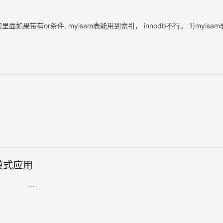
面如果带有or条件, myisam表能用到索引， innodb不行。 1)myisa
模式应用
…