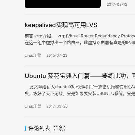
2017-08-12
keepalived实现高可用LVS
前言 vrrp介绍： vrrp(Virtual Router Redun
在这一组中虚拟出一个路由器，此虚拟路由器有真是的IP和
和MAC地址发起请求时，由活动路由器负责响应；当活动路
Linux干货
2015-07-23
Ubuntu 葵花宝典入门篇——要练此功
此文章给初入ubuntu的小伙伴们写一篇装机篇和使用
典，练好了天下无敌。只是如果要安装UBUNTU系统，
会到它的运行方式，而桌面环境和服务器环境几乎差不多。
Linux干货
2017-03-26
评论列表（1条）