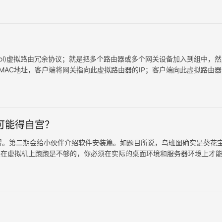
dancy Protocol)虚拟路由冗余协议；就是把多个路由器或多个网关设备加入到组中，
MAC地址，客户端将网关指向此虚拟路由器的IP；客户端向此虚拟路由器的
…
，可能得自宫？
心得。第二期会给小伙伴介绍软件安装篇。如题目所说，乌班图确实是葵花
只是在虚拟机上跑跑是不够的，你必须在实际的桌面环境和服务器环境上才
所以安装桌面版可以更好的理解…