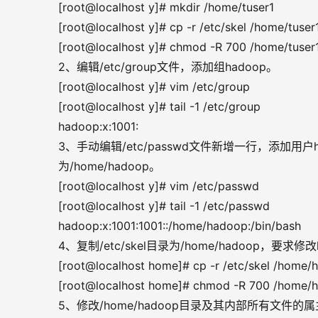
[root@localhost y]# mkdir /home/tuser1
[root@localhost y]# cp -r /etc/skel /home/tuser
[root@localhost y]# chmod -R 700 /home/tuser
2、编辑/etc/group文件，添加组hadoop。
[root@localhost y]# vim /etc/group
[root@localhost y]# tail -1 /etc/group
hadoop:x:1001:
3、手动编辑/etc/passwd文件新增一行，添加用户h
为/home/hadoop。
[root@localhost y]# vim /etc/passwd
[root@localhost y]# tail -1 /etc/passwd
hadoop:x:1001:1001::/home/hadoop:/bin/bash
4、复制/etc/skel目录为/home/hadoop，
[root@localhost home]# cp -r /etc/skel /home
[root@localhost home]# chmod -R 700 /home/
5、修改/home/hadoop目录及其内部所有文件的属主