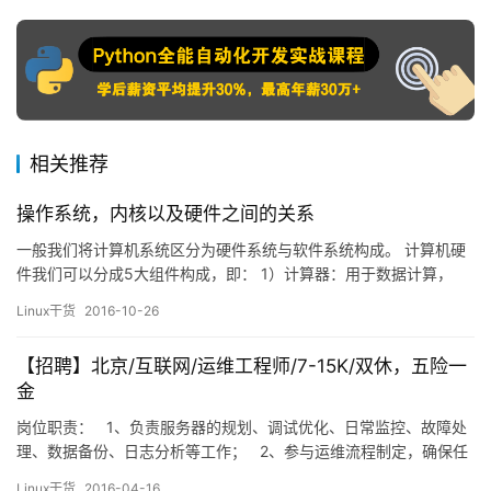
相关推荐
操作系统，内核以及硬件之间的关系
一般我们将计算机系统区分为硬件系统与软件系统构成。 计算机硬
件我们可以分成5大组件构成，即： 1）计算器：用于数据计算，
如：CPU 2）控制器：控制数据流和指令流，与各个组件之间进行
Linux干货
2016-10-26
数据交互，并控制协调各个组件之间协同工作，如：主板的南桥，
内桥，各个组件自身的独立控制芯片等 3）存储器：用户数据的存
【招聘】北京/互联网/运维工程师/7-15K/双休，五险一
放，如：一级/二级等内存芯片；flash芯片 4）输入设备：…
金
岗位职责： 1、负责服务器的规划、调试优化、日常监控、故障处
理、数据备份、日志分析等工作； 2、参与运维流程制定，确保任
何突发情况都能高效响应； 3、负责服务器部署，对服务器构架和
Linux干货
2016-04-16