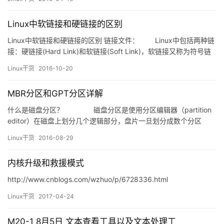
网络进行优化和改进； 4、负责运维相关数据的收集、分析和总
结； 5、负责技术运维相关的文档、手册…
Linux中软链接和硬链接的区别
Linux中软链接和硬链接的区别 链接文件： Linux中包括两种链
接：硬链接(Hard Link)和软链接(Soft Link)，软链接又称为符号链
接（Symbolic link）。 Inode 文件除了纯数据本身之外，还必须包
Linux干货
2016-10-20
含有对这些纯数据的管理信息 文件名； 访问权限； 文件的属主以；
该文件的数据所对应的磁盘数据块； 文件的时间戳； …
MBR分区和GPT分区详解
什么是磁盘分区？ 磁盘分区是使用分区编辑器（partition
editor）在磁盘上划分几个逻辑部分，盘片一旦划分成数个分区
（Partition），不同类的目录与文件可以存储进不同的分区。越多分
Linux干货
2016-08-29
区，也就有更多不同的地方，可以将文件的性质区分得更细，按…
内核升级和救援模式
http://www.cnblogs.com/wzhuo/p/6728336.html
Linux干货
2017-04-24
M20-1 8月5日 文本查看工具以及文本处理工