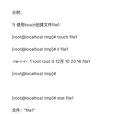
示例：
1) 使用touch创建文件file1
[root@localhost tmp]# touch file1
[root@localhost tmp]# ll file1
-rw-r–r–. 1 root root 0 12月 10 20:16 file1
[root@localhost tmp]#
[root@localhost tmp]# stat file1
文件：”file1″