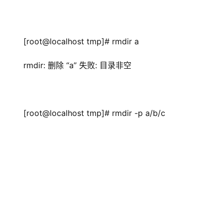
[root@localhost tmp]# rmdir a
rmdir: 删除 “a” 失败: 目录非空
[root@localhost tmp]# rmdir -p a/b/c