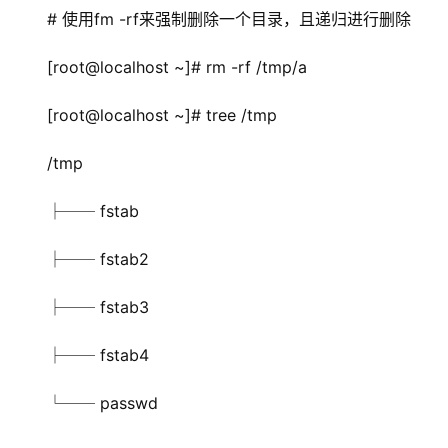
# 使用fm -rf来强制删除一个目录，且递归进行删除
[root@localhost ~]# rm -rf /tmp/a
[root@localhost ~]# tree /tmp
/tmp
├── fstab
├── fstab2
├── fstab3
├── fstab4
└── passwd