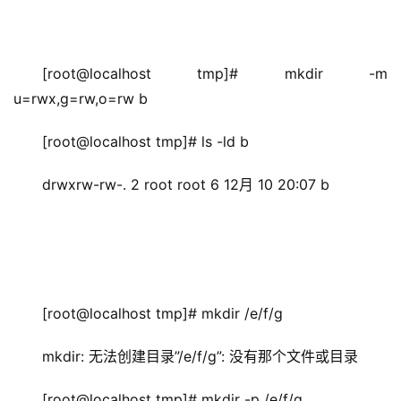
[root@localhost tmp]# mkdir -m 
u=rwx,g=rw,o=rw b
[root@localhost tmp]# ls -ld b
drwxrw-rw-. 2 root root 6 12月 10 20:07 b
[root@localhost tmp]# mkdir /e/f/g
mkdir: 无法创建目录”/e/f/g”: 没有那个文件或目录
[root@localhost tmp]# mkdir -p /e/f/g