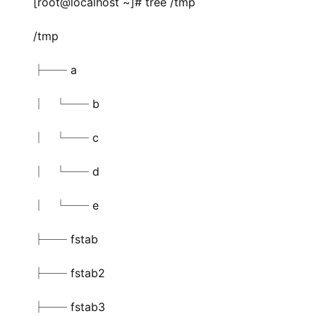
[root@localhost ~]# tree /tmp
/tmp
├── a
│   └── b
│   └── c
│   └── d
│   └── e
├── fstab
├── fstab2
├── fstab3