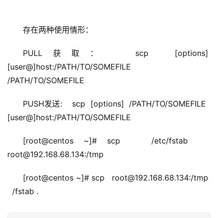
存在两种使用情形：
PULL获取：  scp  [options]  
[user@]host:/PATH/TO/SOMEFILE   
/PATH/TO/SOMEFILE
PUSH发送:    scp  [options]  /PATH/TO/SOMEFILE   
[user@]host:/PATH/TO/SOMEFILE
[root@centos ~]# scp   /etc/fstab    
root@192.168.68.134:/tmp
[root@centos ~]# scp   root@192.168.68.134:/tmp  
  /fstab .