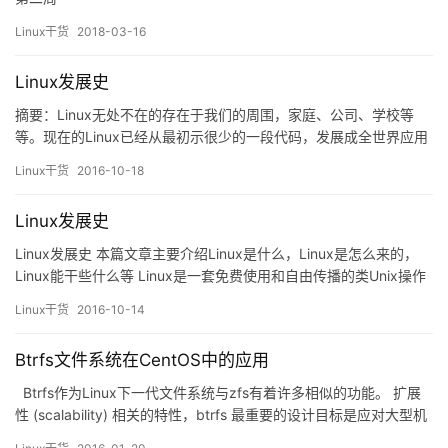
Linux干货
2018-03-16
Linux发展史
摘要：Linux无处不在的存在于我们的周围，家庭、公司、学校等
等。现在的Linux已经从最初示很少的一段代码，发展成全世界应用
范围最广的操作系统。本文将为大家展现Linux的发展史。 一、
Linux干货
2016-10-18
Linux的是什么 Linux是一套可以免费使用和自由传播的类Unix
操作系统操作系统，是一个基于POSIX和UNIX的多用户、多…
Linux发展史
Linux发展史 本篇文章主要介绍Linux是什么，Linux是怎么来的，
Linux能干些什么等 Linux是一套免费使用和自由传播的类Unix操作
系统，是一个基于POSIX和UNIX的多用户、多任务、支持多线程和
Linux干货
2016-10-14
多CPU的操作系统。它之所以如此受到人们的欢迎，是因为它开
源，是因为它简洁，更因为它稳定。作为一个普通用户，或许你没
Btrfs文件系统在CentOS中的应用
接触过电脑的Linux系统，但…
Btrfs作为Linux下一代文件系统与zfs有着许多相似的功能。 扩展
性 (scalability) 相关的特性，btrfs 最重要的设计目标是应对大型机
器对文件系统的扩展性要求。 Extent，B-Tree 和动态 inode 创建等