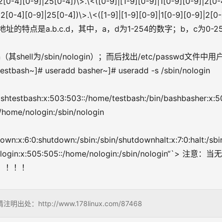
|2[0-4][0-9]|25[0-4])\>.\<([0-9]|[1-9][0-9]|1[0-9][0-9]|2[0-
|2[0-4][0-9]|25[0-4])\>.\<([1-9]|[1-9][0-9]|1[0-9][0-9]|2[0-
IP地址的特点是a.b.c.d，其中，a，d为1-254的数字；b，c为0-2
gin（其shell为/sbin/nologin）；而后找出/etc/passwd文件中用
bash~]# useradd basher~]# useradd -s /sbin/nologin 
shtestbash:x:503:503::/home/testbash:/bin/bashbasher:x:5
/home/nologin:/sbin/nologin
wn:x:6:0:shutdown:/sbin:/sbin/shutdownhalt:x:7:0:halt:/sbi
nologin:x:505:505::/home/nologin:/sbin/nologin“`> 注意：当
好！！！！
ttp://www.178linux.com/87468