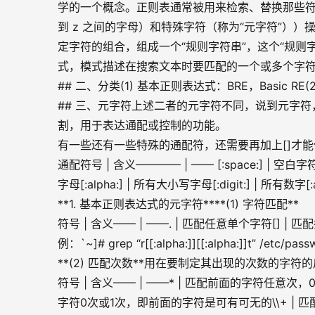
学的一个概念。正则表通常被用来检索、替换那些符合
到 z 之间的字母）和特殊字符（称为“元字符”）
定字符的组合，组成一个“规则字符串”，这个“规
式，模式描述在搜索文本时要匹配的一个或多个字
## 二、分类(1) 基本正则表达式：BRE，Basic RE(
## 三、元字符上述二者的元字符不同，说到元字符，要介
割，用于表达通配或控制的功能。
有一些还有一些特殊的通配符，还需要再加上[]才能使
通配符号 | 含义———— | —— [:space:] | 空白字符[:
字母[:alpha:] | 所有大小写字母[:digit:] | 所有数
**1. 基本正则表达式的元字符****(1) 字符匹配**
符号 | 含义—— | ——. | 匹配任意单个字符[] 
例：`~]# grep “r[[:alpha:]][[:alpha:]]t
**(2) 匹配次数**用在要制定其出现的次数的字
符号 | 含义—— | ——* | 匹配前面的字符任意次，
字符0次或1次，即前面的字符是可有可无的\\+ | 匹配