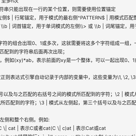
，至多n次
配的字符串只能出现在一行的某个位置，则需要使用位置锚定
左侧$ | 行尾锚定，用于模式的最右侧^PATTERN$ | 用模式匹配
\b | 词首锚定，用于单词模式的左侧\\> 或 \\b | 词尾锚定，用
配多个字符的组合出现0、1或多次，这就需要将这多个字符组成一组，
面匹配到的字符串后面再次出现；
分组，例如(xy)*ab，表示前面的xy是一个整体，可以一起出现0、1
表达式引擎自动记录于内部的变量中，这些变量为\1, \2, \3 
一个括号以及与之匹配的右括号之间的模式所匹配到的字符；\2 | 模式
匹配到的字符；\3 | 模式从左侧起，第三个括号以及与之匹
整个左侧和整个右侧。例如:
 cat | 表示C或者cat(C \| c)at | 表示Cat或cat