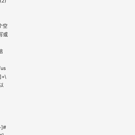
2) 
多个空
大写或
关信
/us
]+\
字以
]# 