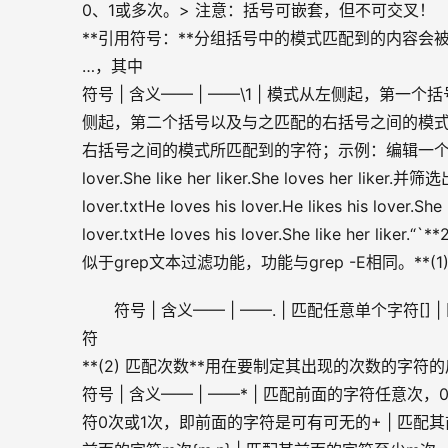
0、1或多次。> 注意：括号可嵌套，但不可交叉！
**引用符号：**分组括号中的模式匹配到的内容会被正则
…，其中
符号 | 含义—— | ——\1 | 模式从左侧起，第
侧起，第二个括号以及与之匹配的右括号之间的模式所
右括号之间的模式所匹配到的字符；示例：编辑一个文件，其中包含如
lover.She like her liker.She loves her
lover.txtHe loves his lover.He likes his lover.She li
lover.txtHe loves his lover.She like 
似于grep文本过滤功能，功能与grep -E相同。**(1
符号 | 含义—— | ——. | 匹配任意单个字符
符
**(2) 匹配次数**用在要制定其出现的次数的字
符号 | 含义—— | ——* | 匹配前面的字符任意次
符0次或1次，即前面的字符是可有可无的+ | 匹配其