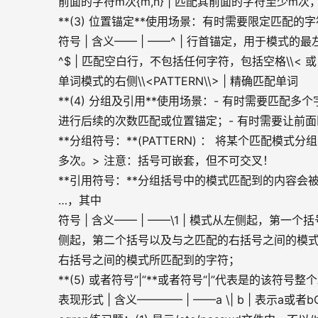
前面的字符m次{m,n} | 匹配其前面的字符至少m次
**(3) 位置锚定**使用场景：有时需要限定匹
符号 | 含义—— | ——^ | 行首锚定，用于模式的最
^$ | 匹配空白行，不包括任何字符，包括空格\\< 或 \
单词模式的右侧\\<PATTERN\\> | 精确匹配单词
**(4) 分组及引用**使用场景：- 有时需要匹
进行后续的次数匹配或位置锚定；- 有时需要让前
**分组符号：**(PATTERN) ： 将某个匹配模式
多次。> 注意：括号可嵌套，但不可交叉！
**引用符号：**分组括号中的模式匹配到的内容会被正则
…，其中
符号 | 含义—— | ——\1 | 模式从左侧起，第
侧起，第二个括号以及与之匹配的右括号之间的模式所
右括号之间的模式所匹配到的字符；
**(5) 或者符号“|”**或者符号“|”代表是的该符号
表现形式 | 含义———— | ——a \| b | 表示a或者bC \|