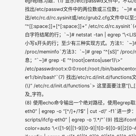
egrep练习题：(1) 显示/etc/passwd文件中，不以/bin/ba
找出/etc/passwd文件中的两位数或三位数；`~]# egrep “\<
出/etc/rc.d/rc.sysinit或/etc/grub2.
“^[[:space:]]+[^[:space:]]+” /etc/rc.d/rc
白字符结尾的行；`~]# netstat -tan | egrep “\<
小写s开头的行；至少有三种实现方式。方法1：`~]# grep -i “
/proc/meminfo`方法3：`~]# grep “^[sS]” /
息；“`~]# grep -E “^(root|centos|user1)\>” 
/etc/passwdroot:x:0:0:root:/root:/bin/bashcento
er1:/bin/bash“`(7) 找出/etc/rc.d/init.d/f
(\)” /etc/rc.d/init.d/functions`> 这里
及_字符。
(8) 使用echo命令输出一个绝对路径，使用egrep取出其基名；`~
eth0” | egrep -o “[^/]+/?$” | cut -d’/’ -f1
scripts/ifcfg-eth0” | egrep -o “/.*/”`(9) 
color=auto ‘\<([1-9]|[1-9][0-9]|1[0-9][0-9]