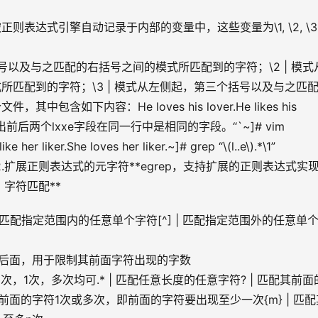
表达式引擎自动记录于内部的变量中，这些变量为\1, \2, \3 
一个括号以及与之匹配的右括号之间的模式所匹配到的字符；\2 | 模式
匹配到的字符；\3 | 模式从左侧起，第三个括号以及与之匹
下内容：He loves his lover.He likes his 
 liker.并筛选出前后两个lxxe字段在同一行中是相同的字段。“`~]# vim 
ke her liker.She loves her liker.~]# grep “\(l..e\).*\1” 
her liker.“`**2.扩展正则表达式的元字符**egrep，支持扩展的正则表达式实
) 字符匹配**
[] | 匹配指定范围内的任意单个字符[^] | 匹配指定范围外的任意单
符的后面，用于限制其前面字符出现的字数
，0次，1次，多次均可.* | 匹配任意长度的任意字符? | 匹配其前
前面的字符1次或多次，即前面的字符要出现至少一次{m} | 匹配