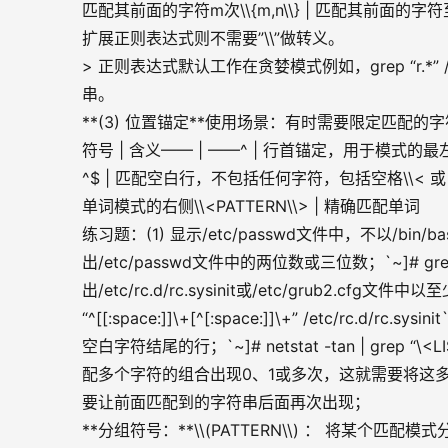
匹配其前面的字符m次\\{m,n\\} | 匹配其前面
扩展正则表达式则不需要”\\”做转义。
> 正则表达式默认工作在贪婪模式例如，grep “r.*
串。
**(3) 位置锚定**使用场景：有时需要限定匹
符号 | 含义—— | ——^ | 行首锚定，用于模式的最
^$ | 匹配空白行，不包括任何字符，包括空格\\< 或 \
单词模式的右侧\\<PATTERN\\> | 精确匹配单词
练习题：(1) 显示/etc/passwd文件中，不以/bin/bash结尾
出/etc/passwd文件中的两位数或三位数；`~]# grep “\<[[:
出/etc/rc.d/rc.sysinit或/etc/grub2.
“^[[:space:]]\+[^[:space:]]\+” /etc/rc.d/r
空白字符结尾的行；`~]# netstat -tan | grep “\
配多个字符的组合出现0、1或多次，这就需要将这
要让前面匹配到的字符串后面再次出现；
**分组符号：**\\(PATTERN\\) ： 将某个匹配