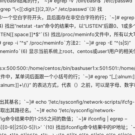
sh结尾的行；`~]# egrep -v “/bin/bash$” /etc/passwd`(
[[:digit:]]{2,3}\>” /etc/passwd`(3) 找
cfg文件中以至少一个空白字符开头，且后面存在非空白字符的行；`~]# egrep 
.sysinit`(4) 找出“netstat -tan”命令的结果中，以“LISTEN”后跟0、1或
LISTEN[[:space:]]*$”`(5) 找出/proc/meminfo文件中，所有以
^s” /proc/meminfo`方法2：`~]# grep -E “^(s|S)” 
proc/meminfo`(6) 显示当前系统上root、centos或user1用户的相
s:x:500:500::/home/centos:/bin/bashuser1:x:501:501::/home
unctions文件中，某单词后面跟一个小括号的行；`~]# egrep “[_[:alnum:]
面要注意”[\_[:alnum:]]+\(\)” 的表达方式，代表（）之前，可以是字母、数
]# echo “/etc/sysconfig/network-scripts/ifcfg-
`进一步：取出其路径名。`~]# echo “/etc/sysconfig/network-
找出ifconfig命令结果中的1-255之间的数值；`~]# ifconfig | egrep –
|2[0-4][0-9]|25[0-5])\>’ `(10) 找出ifconfig命令结果中的IP地址；`~