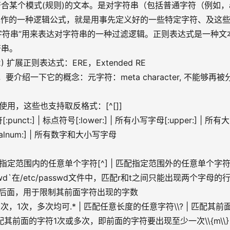
某个模式(规则)的文本。是对字符串（包括普通字符（例如，a
）操作的一种逻辑公式，就是用事先定义好的一些特定字符、及这
则字符串”用来表达对字符串的一种过滤逻辑。正则表达式是一种文
符串。
2) 扩展正则表达式：ERE，Extended RE
绍一下它的概念：元字符：meta character, 不能够再被
用，这些也支持取反格式：[^[]]
punct:] | 标点符号[:lower:] | 所有小写字母[:upper:] | 所有
字[:alnum:] | 所有数字和大小写字母
| 匹配指定范围内的任意单个字符[^] | 匹配指定范围外的任意单个字
” /etc/passwd`在/etc/passwd文件中，匹配r和t之间只能出现两个字母的
符的后面，用于限制其前面字符出现的字数
0次，1次，多次均可.* | 匹配任意长度的任意字符\\? | 匹配其前
其前面的字符1次或多次，即前面的字符要出现至少一次\\{m\\} |