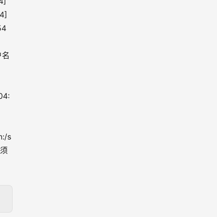
4]
4]
54
户名
04:
n:/s
无须