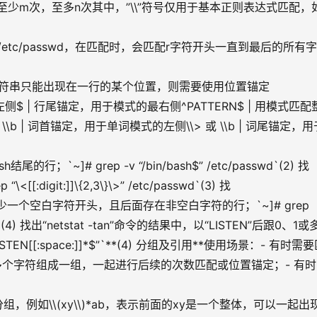
的字符至少m次，至多n次其中，”\\”符号仅用于基本正则表达式匹配，
” /etc/passwd，在匹配时，会匹配r字符开头一直到最后的所有字
配的字符串只能出现在一行的某个位置，则需要使用位置锚定
左侧$ | 行尾锚定，用于模式的最右侧^PATTERN$ | 用模式匹配
\b | 词首锚定，用于单词模式的左侧\\> 或 \\b | 词尾锚定，用
的行；`~]# grep -v “/bin/bash$” /etc/passwd`(2) 找
digit:]]\{2,3\}\>” /etc/passwd`(3) 找
cfg文件中以至少一个空白字符开头，且后面存在非空白字符的行；`~]# grep 
c.sysinit`(4) 找出“netstat -tan”命令的结果中，以“LISTEN”后跟0、1
<LISTEN[[:space:]]*$”`**(4) 分组及引用**使用场景：- 有时需
多个字符组成一组，一起进行后续的次数匹配或位置锚定；- 有时
模式分组，例如\\(xy\\)*ab，表示前面的xy是一个整体，可以一起出