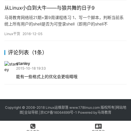
wangcai 对/testdir 目录无写权限时，该目录下的只读文件…
从Linux小白到大牛——与狼共舞的日子9
马哥教育网络班21期+第9周课程练习 1、写一个脚本，判断当前系
统上所有用户的shell是否为可登录shell（即用户的shell不
是/sbin/nologin）；分别这两类用户的个数；通过字符串比较来实
Linux干货
2016-12-05
现； [root@localhost ~]# cat shell.sh #!/bin/bash # declare…
评论列表（1条）
stanley
2015-10-18 19:33
能有一些格式上的优化会更吸睛哦
Copyright © 2008-2018
Linux运维部落
www.178linux.com 版权所有|
网站地
图
|
全站导航
|
京ICP备16064699号-1
Powered by
马哥教育