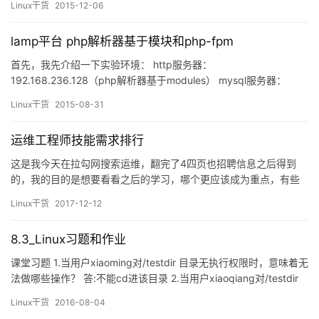
Linux干货
2015-12-06
lamp平台 php解析器基于模块和php-fpm
首先，我先介绍一下实验环境： http服务器：
192.168.236.128（php解析器基于modules） mysql服务器：
192.168.236.129 编译和配置http服务器，http版本是2.4以上的。
Linux干货
2015-08-31
由于http依赖于apr apr-util这两个包，但是我们系统上的rpm包版
本比较低，我们也需要下载这两个源码包来编译，解决依赖关系。
运维工程师技能需求排行
还要…
这是我今天在拉勾网搜索运维，翻完了4四页也招聘信息之后得到
的，我的目的是想要看看之后的学习，哪个更应该成为重点，有些
在我意料之中，有些还真的没想到，算是努力了一个小时的收获
Linux干货
2017-12-12
吧，分享给大家。
注意：其中的看法仅代表个人观点，很多都是依靠我自己的学习经
8.3_Linux习题和作业
验和工作经验累积的
课堂习题 1.当用户xiaoming对/testdir 目录无执行权限时，意味着无
法做哪些操作？ 答:不能cd进该目录 2.当用户xiaoqiang对/testdir
目录无读权限时，意味着无法做哪些操作？ 答:不能查看目录内的文
Linux干货
2016-08-04
件列表，不能cd,也不能查看目录里面文件的元数据 3.当用户