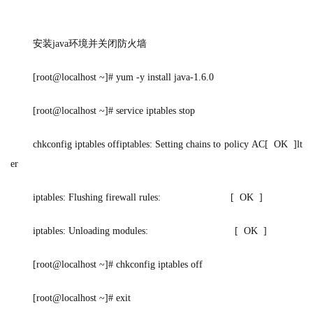
安装
java
环境并关闭防火墙
[root@localhost ~]# yum -y install java-1.6.0             
[root@localhost ~]# service iptables stop
chkconfig iptables offiptables: Setting chains to policy AC[  OK  ]lt
er 
iptables: Flushing firewall rules:                         [  OK  ]
iptables: Unloading modules:                               [  OK  ]
[root@localhost ~]# chkconfig iptables off
[root@localhost ~]# exit