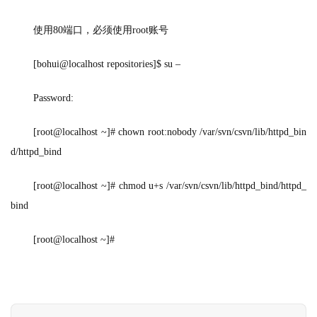
使用
80
端口，必须使用
root
账号
[bohui@localhost repositories]$ su –
Password: 
[root@localhost ~]# chown root:nobody /var/svn/csvn/lib/httpd_bin
d/httpd_bind
[root@localhost ~]# chmod u+s /var/svn/csvn/lib/httpd_bind/httpd_
bind
[root@localhost ~]# 