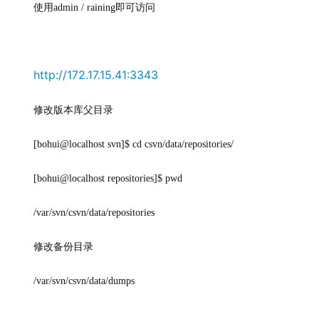
使用
admin / raining
即可访问
http://172.17.15.41:3343
修改版本库父目录
[bohui@localhost svn]$ cd csvn/data/repositories/
[bohui@localhost repositories]$ pwd
/var/svn/csvn/data/repositories
修改备份目录
/var/svn/csvn/data/dumps