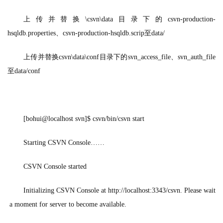
上传并替换
\csvn\data
目录下的
csvn-production-
hsqldb.properties
、
csvn-production-hsqldb.scrip
至
data/
上传并替换
csvn\data\conf
目录下的
svn_access_file
、
svn_auth_file
至
data/conf
[bohui@localhost svn]$ csvn/bin/csvn start
Starting CSVN Console……
CSVN Console started
Initializing CSVN Console at http://localhost:3343/csvn. Please wait
 a moment for server to become available.