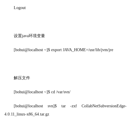
Logout
设置
java
环境变量
[bohui@localhost ~]$ export JAVA_HOME=/usr/lib/jvm/jre
解压文件
[bohui@localhost ~]$ cd /var/svn/
[bohui@localhost svn]$ tar -zxf CollabNetSubversionEdge-
4.0.11_linux-x86_64.tar.gz 