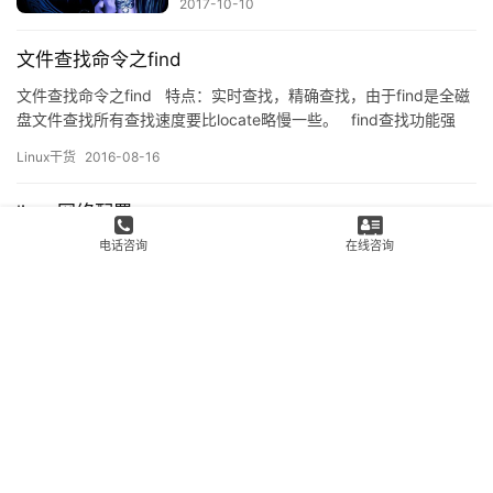
2017-10-10
文件查找命令之find
文件查找命令之find 特点：实时查找，精确查找，由于find是全磁
盘文件查找所有查找速度要比locate略慢一些。 find查找功能强
大，下面主要介绍find查找条件的一个重要特性–德·摩根定律 德·
Linux干货
2016-08-16
摩根定律 非（A &&B）=(非A…
linux网络配置
电话咨询
在线咨询
主要内容： ip地址以及子网划分 路由基本概念 网络配置工具：
ifconfig，ip，netstat使用 网卡配置文件及修改 IP地址： 它们可唯
一标识 IP 网络中的每台设备 v 每台主机（计算机、网络设备、外
Linux干货
2016-09-07
围设备）必须具有唯 一的地址 v IP地址由两部分组成: &n…
Copyright © 2008-2018
Linux运维部落
www.178linux.com 版权所有|
网站地
图
|
全站导航
|
京ICP备16064699号-1
Powered by
马哥教育