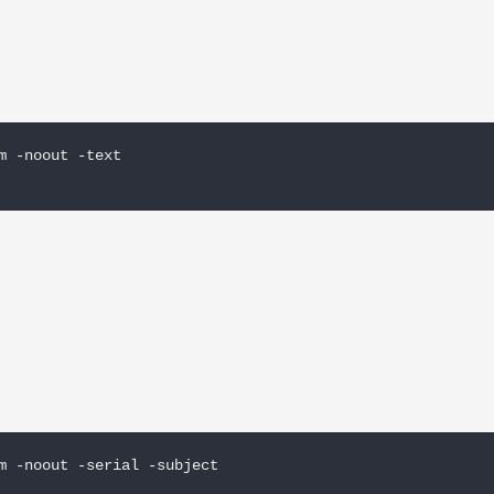
 -noout -text

m -noout -serial -subject