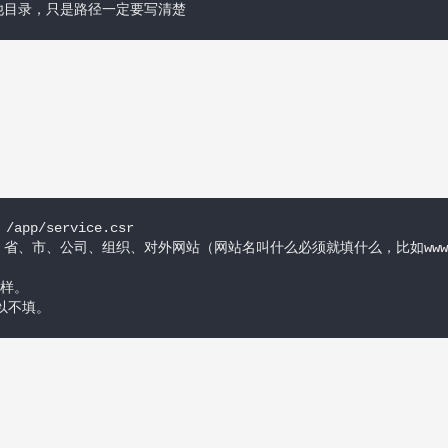
他目录，只是路径一定要写清楚
 /app/service.csr

、市、公司、组织、对外网站（网站名叫什么必须就填什么，比如www.XX
样。

可以不填。