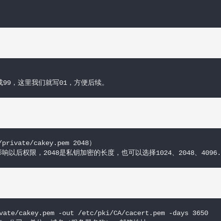
99，这里我们就写01，方便后续。
/private/cakey.pem 2048）

权限，2048是私钥加密的长度，也可以选择1024、2048、4096..
vate/cakey.pem -out /etc/pki/CA/cacert.pem -days 3650
