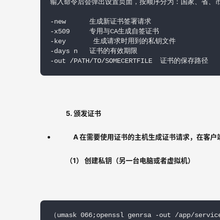
输入命令后会弹出设置页面，按顺序分为：国家、省、市
-new      生成新证书签署请求

-x509     专用与CA生成自签证书

-key       生成请求时用到的私钥文件

-days n   证书的有效期限

-out /PATH/TO/SOMECERTF
ILE  证书的保存路径
5. 颁发证书
A 在需要使用证书的主机生成证书请求，在客户
（1） 创建私钥（另一台电脑或者虚拟机）
（umask 066;openssl genrsa -out /app/servic