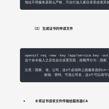
地址不用服务器那么严格，可自行放入家目录里或者其
（2） 生成证书的申请文件
openssl req -new -key /app/service.key -out
这个命令输入之后也会出设置页面，按顺序分为：国家、省
注意：国家、省、公司，这3个必须和上面服务器的CA一
          邮箱、密码、可选公司名，这3个可以填
B 将证书请求文件传输给服务器CA