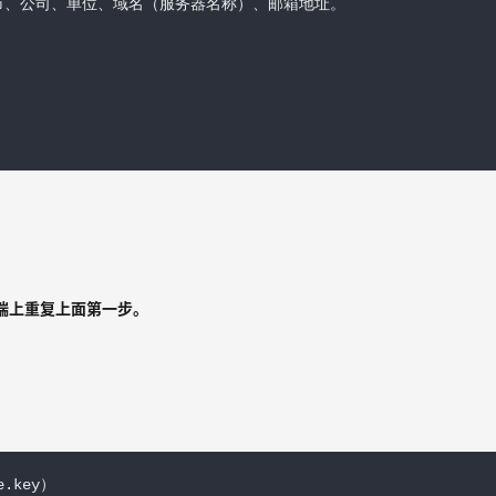
、公司、单位、域名（服务器名称）、邮箱地址。

端上重复上面第一步。
e.key）
