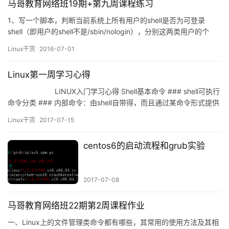
马哥教育网络班19期+第九周课程练习
客户端请求的资源； 5)构建响应报文；…
1、写一个脚本，判断当前系统上所有用户的shell是否为可登录
shell（即用户的shell不是/sbin/nologin），分别这两类用户的个
数，通过字符串比较来实现。 #!/bin/bash for user_shell in `awk -
Linux干货
2016-07-01
F: '{print $7}'&nbsp…
Linux第一周学习心得
LINUX入门学习心得 Shell基本命令 ### shell可执行
命令分类 ### 内部命令：由shell自带得，而且通过某命令形式提供
help 内部命令列表 enble cmd 启用内部命…
Linux干货
2017-07-15
centos6的启动流程和grub实验
2017-07-08
马哥教育网络班22期第2周课程作业
一、Linux上的文件管理类命令都有哪些，其常用的使用方法及其相