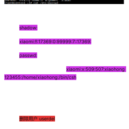
shadow
:
xiaomi:
!!:17369:0:99999:7::17369:
passwd:
xiaomi:x:509:507:xiaohong 
123455:/home/xiaohong:/bin/csh
删除用户 userdel