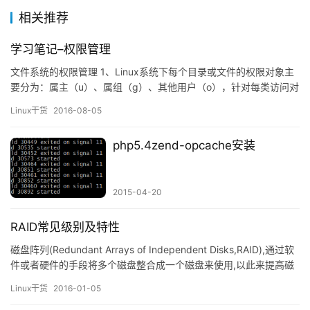
相关推荐
学习笔记–权限管理
文件系统的权限管理 1、Linux系统下每个目录或文件的权限对象主
要分为：属主（u）、属组（g）、其他用户（o），针对每类访问对
象都定义了三种权限：读（r）、写（w）、执行（x），这三种权限
Linux干货
2016-08-05
针对目录和文件的作用各不相同，以下将做详细说明： 对于文件来
说： 读（r）权限：可以使用文本查看类工具读取文件内容 写（w）
php5.4zend-opcache安装
权限：可以修改文件内容，但不能删除文件本身 执…
2015-04-20
RAID常见级别及特性
磁盘阵列(Redundant Arrays of Independent Disks,RAID),通过软
件或者硬件的手段将多个磁盘整合成一个磁盘来使用,以此来提高磁
盘的性能,并提供数据冗余的功能。 目前常见的RAID等级: raid0,被
Linux干货
2016-01-05
称为条带卷。 条带卷,我们可以通过名字来想象:RAID0通过把文件切