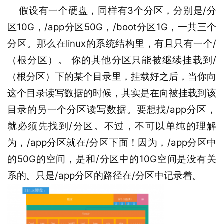
3
/
    假设有一个硬盘，同样有
个分区，分别是
分
10G
/app
50G
/boot
1G
区
，
分区
，
分区
，一共三个
linu
x
/
分区。那么在
的系统结构里，有且只有一个
/
（根分区）。
你的其他分区只能被继续挂载到
（根分区）下的某个目录里，挂载好之后，当你向
这
个目录读写数据的时候，其实是在向被挂载到该
/app
目录的另一个分区读写数据。要想找
分区，
/
就必须先找到
分区。不过，不可以单纯的理解
/app
/
/app
为，
分区就在
分区下面！因为，
分区中
50G
/
10G
的
的空间，是和
分区中的
空间是没有关
/app
/
系的。只是
分区的路径在
分区中记录着。