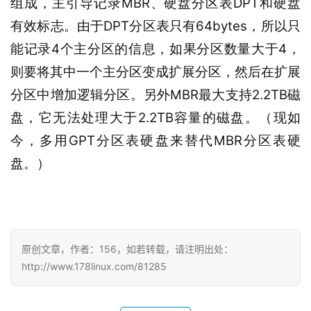
MBR
DPT
组成，主引导记录
、硬盘分区表
和硬盘
DPT
64bytes
有效标志。由于
分区表只有
，所以只
4
4
能记录
个主分区的信息，如果分区数量大于
，
则要将其中一个主分区变成扩展分区，然后在扩展
MBR
2.2TB
分区中增加逻辑分区。另外
最大支持
磁
2.2TB
盘，它无法处理大于
容量的磁盘。（现如
GPT
MBR
今，多用
分区表硬盘来替代
分区表硬
盘。）
原创文章，作者：156，如若转载，请注明出处：
http://www.178linux.com/81285