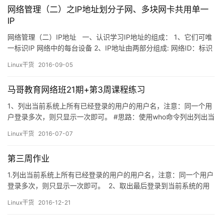
割之后把数据像一条带子一样平铺在每个磁盘之上。 由于文…
网络管理（二）之IP地址划分子网、多块网卡共用单一
IP
网络管理（二）IP地址 一、认识学习IP地址的组成： 1、它们可唯
一标识IP 网络中的每台设备 2、IP地址由两部分组成: 网络ID：标识
网络；每个网段分配一个网络ID 主机ID：标识单个主机；由组织分
Linux干货
2016-09-05
配给各设备 3、点分十进制计法表示IPv4地址： 4、如下图，将系
统中的IP地址用二进制表示，再通过转换合成的十进制数，使用
马哥教育网络班21期+第3周课程练习
ping命令可得出：…
1、列出当前系统上所有已经登录的用户的用户名，注意：同一个用
户登录多次，则只显示一次即可。 #思路：使用who命令列出列出当
明显登录的所有用户，使用cut命令取出用户名，使用uniq命令去重
Linux干货
2016-07-07
[root@Centos6 ~]# who | cut -d" " -f1&n…
第三周作业
1.列出当前系统上所有已经登录的用户的用户名，注意：同一个用户
登录多次，则只显示一次即可。 2、取出最后登录到当前系统的用
户的相关信息。 3、取出当前系统上被用户当作其默认shell的最多
Linux干货
2016-12-21
的那个shell。 4、将/etc/passwd中的第三个字段数值最大的后10
个用户的信息全部改为大写后保存至/tmp/max…