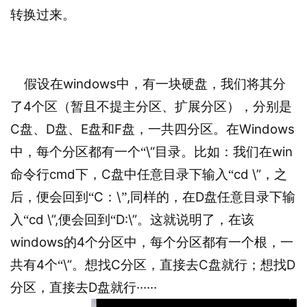
转换过来。
windows
假设在
中，有一块硬盘，我们将其分
4
了
个区（暂且不提主分区、扩展分区），分别是
C
D
E
F
Windows
盘、
盘、
盘和
盘，一共四分区。在
\“
win
中，每个分区都有一个“
目录。比如：我们在
cmd
C
cd \”
命令行
下，
盘中任意目录下输入“
，之
C
\
,
D
后，便会回到“
：
”
同样的，在
盘任意目录下输
cd \”,
D:\”
入“
便会回到“
。这就说明了，在该
windows
4
的
个分区中，每个分区都有一个根，一
4
\”
C
C
D
共有
个“
。想找
分区，直接去
盘就行；想找
D
······
分区，直接去
盘就行