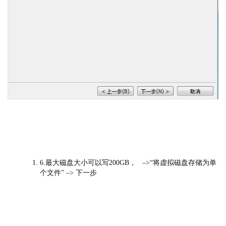
6.最大磁盘大小可以写200GB， –>“将虚拟磁盘存储为单
个文件” –> 下一步