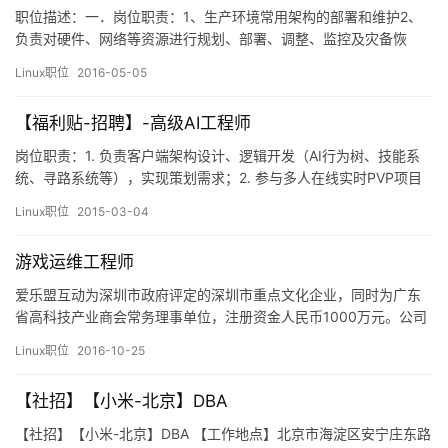
职位描述：一．岗位职责：1、生产环境常用架构的部署和维护2、
负责对硬件、网络等资源进行规划、部署、调整、监控及灾备恢
复。3、基础设施的开发、搭建与维护4、生产环境问题定位处理，
Linux职位
2016-05-05
灾难恢复5、运维自动化工具的开发二．任职资格：1、精通Linux系
统及原理，了解网络技术，熟练掌握TCP、IP、HTTP、P2P等网络
【福利贴-招聘】-高级AI工程师
协议工作原理2、有丰富的故障排查，灾难恢复实战经验…
岗位职责：1. 负责客户端架构设计、逻辑开发（AI行为树、技能系
统、寻路系统等），实现策划需求；2. 参与多人在线实时PVP项目
架构设计，负责客户端部分的开发工作；3. 游戏周边配套工具（如
Linux职位
2015-03-04
技能编辑器、AI编辑器等）。岗位要求：1.两年以上游戏开发经验，
完整参与过至少1款大型游戏项目；2.熟练掌握游戏开发中常用的数
游戏运维工程师
据结构和算法；3.对服务器有一定的了解，了解…
爱乐盟互动为深圳市政府评定的深圳市重点文化企业，同时为广东
省高科技产业商会常务理事单位，注册资金人民币1000万元。公司
的原创大型MMORPG网游《王者传说2》为深圳市政府重点支持的
Linux职位
2016-10-25
网游项目，《王者传说2》将全面领先于国内的同类产品，成为业界
新标准的重要网游产品！！ 《王者传说2》已进入产品研发的重要阶
【社招】【小米-北京】DBA
段。除《王者传说2》，爱乐盟也已经启动了数款全…
【社招】【小米-北京】DBA 【工作地点】北京市海淀区安宁庄东路