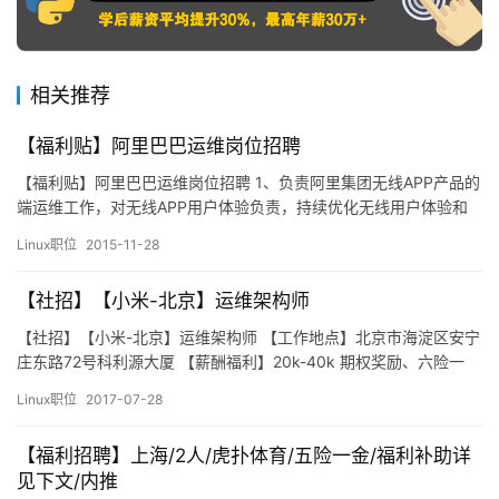
相关推荐
​【福利贴】阿里巴巴运维岗位招聘
【福利贴】阿里巴巴运维岗位招聘 1、负责阿里集团无线APP产品的
端运维工作，对无线APP用户体验负责，持续优化无线用户体验和
访问速度、服务质量； 2、参与无线APP接入层技术方案和系统设计
Linux职位
2015-11-28
评审；把握复杂系统的设计，确保系统的架构质量； 3、通过数据
运营和度量用户体验和访问质量，主导无线APP产品的优化及端运
【社招】【小米-北京】运维架构师
维工作开展； 4、制定和输出统一的无线产品运维标准和…
【社招】【小米-北京】运维架构师 【工作地点】北京市海淀区安宁
庄东路72号科利源大厦 【薪酬福利】20k-40k 期权奖励、六险一
金、水果花茶、班车、健身房、食堂 【投递方式】邮件主题“岗位
Linux职位
2017-07-28
+姓名”发送至lipengcheng3@xiaomi.com 岗位职责： 1、负责小
米云平台、大数据系统、MIUI后台系统、支付金融等系统部署、
【福利招聘】上海/2人/虎扑体育/五险一金/福利补助详
监…
见下文/内推