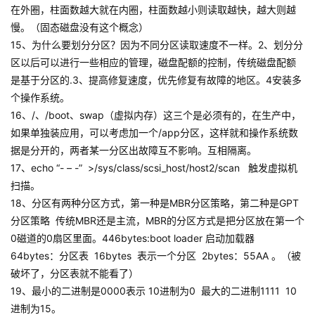
在外圈，柱面数越大就在内圈，柱面数越小则读取越快，越大则越
慢。（固态磁盘没有这个概念）
15、为什么要划分分区？因为不同分区读取速度不一样。2、划分分
区以后可以进行一些相应的管理，磁盘配额的控制，传统磁盘配额
是基于分区的.3、提高修复速度，优先修复有故障的地区。4安装多
个操作系统。
16、/、/boot、swap（虚拟内存）这三个是必须有的，在生产中，
如果单独装应用，可以考虑加一个/app分区，这样就和操作系统数
据是分开的，两者某一分区出故障互不影响。互相隔离。
17、echo “- – -” >/sys/class/scsi_host/host2/scan 触发虚拟机
扫描。
18、分区有两种分区方式，第一种是MBR分区策略，第二种是GPT
分区策略 传统MBR还是主流，MBR的分区方式是把分区放在第一个
0磁道的0扇区里面。446bytes:boot loader 启动加载器
64bytes：分区表 16bytes 表示一个分区 2bytes：55AA 。（被
破坏了，分区表就不能看了）
19、最小的二进制是0000表示 10进制为0 最大的二进制1111 10
进制为15。