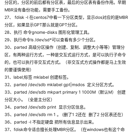
分区的，分区的前后都有分区表，最后的分区表有备份作用。早期
MBR没有备份功能，需要手工备份。
27、 fdisk -l 在centos7中看一下分区类型，显示dos对应的是MBR
分区，如果显示GPT那么就是GPT分区。
28、执行 命令gnome-disks 图形化管理工具。
29、执行命令ls /dev/sd*可以查看有多少个分区。
30、parted 高级分区操作（创建、复制、调整大小等等）管理分
区，有两种运行方式，一种是交互式运行方式，是可以执行子命令
的，也可以执行非交互式方式。（非交互式方式操作都是马上生效
的要谨慎使用）
31、label;标签 mklabel 创建标签。
32、parted /dev/sdb mklabel gpt|msdos 定义分区方式。
33、parted /dev/sdb mkpart primary 1 1000M（默认M） 创建
分区大小。（全是主分区）
34、parted /dev/sdb print 显示分区信息。
35、parted /dev/sdb rm 1 。 (删了1 2还在 删了2 分区表还在）
36、parted -l 不指定硬盘 把所有信息显示出来。
37、fdisk命令适合擅长处理MBR分区。（在windows也有这个命