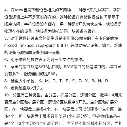
4、在/dev目录下和设备相关的有两种，一种是c开头为字符，字符
设备逻辑上并不是真实存在的，这种设备在存储数据或访问是基于
顺序访问，字符设备没有缓存。另一种是b开头为块文件，块设备是
物理存在的设备，块设备为随机访问，块设备有缓存。
5、对于硬件的设备文件要生成是不能用cp命令的，有专用的命令
mknod（mknod /app/part1 b 8 1）必须要指定设备，编号。新建
的设备与原指向设备为同一设备。
6、对于磁盘的操作表示为对一个文件的操作。
7、家里的接口都是SATA接口的，SATA接口的都是串口的，串口里
没有多针，服务器用的是SAS。
8、硬盘大小单位：K、M、G、T、P、E、Z、Y、B、N、D
9、虚拟磁盘以v开头。
10、分区有三种类型，主分区，扩展分区，逻辑分区，数字1-4用来
表示主分区和扩展分区，逻辑分区以数字5开头。主分区和扩展分
区，在一块硬盘上最多4个。在一块硬盘上可以创建多个主分区，最
多4个，但一块硬盘上最多只能创建1个扩展分区，但是他们加起来
是4个（3个主分区1个扩展分区）。主分区不能分成小的分区，而扩