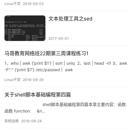
cp -r /etc/skel /home/tuser1 (复制/etc/skel为/home/tuser1)
Linux干货
2016-09-05
[root@localho…
文本处理工具之sed
2017-05-01
马哥教育网络班22期第三周课程练习1
1、who | awk {'print $1'} | sort | uniq 2、last | head -n1 3、awk
-F":" {'print $7'} /etc/passwd | awk
'{for(i=1;i<=NF;i++)a[$i]++}EN…
Linux干货
2016-08-29
关于shell脚本基础编程第四篇
shell脚本基础编程第四篇本章主要内容：函数
函数 function: &n…
系统运维
2016-08-24