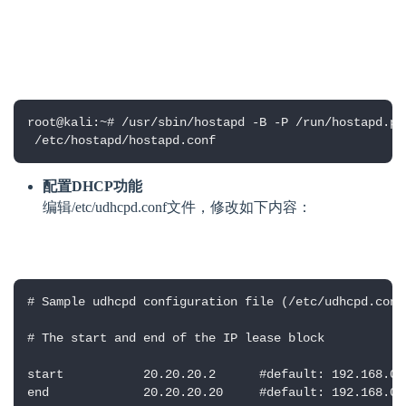
root@kali:~# /usr/sbin/hostapd -B -P /run/hostapd.pid
 /etc/hostapd/hostapd.conf
配置DHCP功能
编辑/etc/udhcpd.conf文件，修改如下内容：
# Sample udhcpd configuration file (/etc/udhcpd.conf)
# The start and end of the IP lease block

start           20.20.20.2      #default: 192.168.0.2
end             20.20.20.20     #default: 192.168.0.2