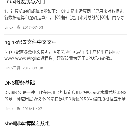
linux的发展与入门
1，计算机的组成和功能如下： CPU:是由运算器（是用来对数据进
行数据运算和逻辑运算）， 控制器（是用来对总线的控制，内存寻
址的控制，以及对读，写访问的控制）， 寄存器和缓存器（都是用
Linux干货
2017-07-03
来暂存数据的。） 存储器：内存RAM（随机接入存储器）和硬盘：
都是用来存储数据的。 输入设备：用来输入需要处理的数据和指
nginx配置文件中文文档
令。 输出设备：是用来显示加工过的数据。 2，LINUX…
Nginx配置参数中文说明。 #定义Nginx运行的用户和用户组user
www www; #nginx进程数，建议设置为等于CPU总核心数。
worker_processes 8; #全局错误日志定义类型，[ debug | info |
Linux干货
2017-08-08
notice | warn | error | crit ]error_log /var/log/nginx/error…
DNS服务基础
DNS服务:是一种工作在应用层的特定应用,也是.c/s架构模式的,DNS
的是一种应用层协议,他的端口是UPD协议的53号端口,()根据应用场
景不同也会用到tcp协议)这就意味着DNS是默认通过UDP协议进行
Linux干货
2016-11-07
通信的 我们访问任何一个网站都是通过主机名的方式进行访问的;例
如www.baidu.com,这是个主机名.称之为FQDN(完全限定域名) 常
shell脚本编程之数组
见的顶级域中的…