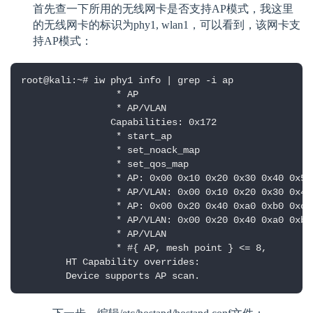
首先查一下所用的无线网卡是否支持AP模式，我这里
的无线网卡的标识为phy1, wlan1，可以看到，该网卡支
持AP模式：
root@kali:~# iw phy1 info | grep -i ap

                 * AP

                 * AP/VLAN

                Capabilities: 0x172

                 * start_ap

                 * set_noack_map

                 * set_qos_map

                 * AP: 0x00 0x10 0x20 0x30 0x40 0x50
                 * AP/VLAN: 0x00 0x10 0x20 0x30 0x40
                 * AP: 0x00 0x20 0x40 0xa0 0xb0 0xc0 
                 * AP/VLAN: 0x00 0x20 0x40 0xa0 0xb0 
                 * AP/VLAN

                 * #{ AP, mesh point } <= 8,

        HT Capability overrides:

        Device supports AP scan.