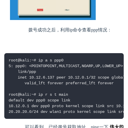
        拨号成功之后，利用ip命令查看ppp情况：
root@kali:~# ip a s ppp0

5: ppp0: <POINTOPOINT,MULTICAST,NOARP,UP,LOWER_UP> m
    link/ppp

    inet 10.12.6.137 peer 10.12.0.1/32 scope global p
       valid_lft forever preferred_lft forever

root@kali:~# ip r s t main

default dev ppp0 scope link

10.12.0.1 dev ppp0 proto kernel scope link src 10.12.
20.20.20.0/24 dev wlan1 proto kernel scope link src 
伟大的
    可以看到，已经拨号获取地址，ping一下 