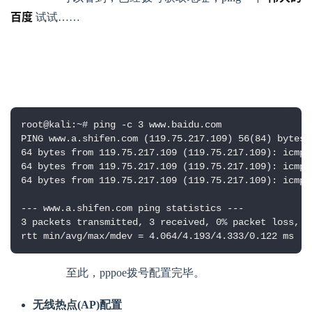
百度
 试试……
root@kali:~# ping -c 3 www.baidu.com

PING www.a.shifen.com (119.75.217.109) 56(84) bytes o
64 bytes from 119.75.217.109 (119.75.217.109): icmp_
64 bytes from 119.75.217.109 (119.75.217.109): icmp_
64 bytes from 119.75.217.109 (119.75.217.109): icmp_
--- www.a.shifen.com ping statistics ---

3 packets transmitted, 3 received, 0% packet loss, ti
rtt min/avg/max/mdev = 4.064/4.193/4.333/0.122 ms
            至此，pppoe拨号配置完毕。
无线热点(AP)配置