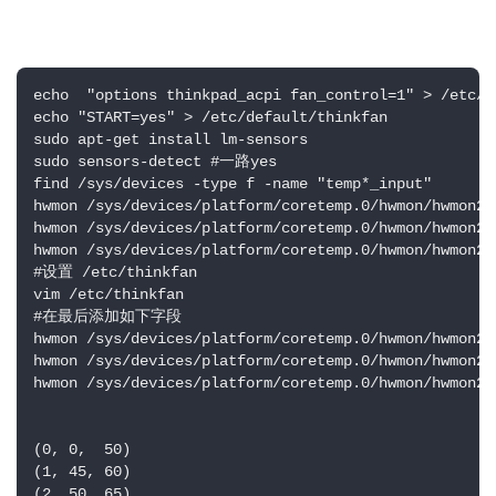
echo  "options thinkpad_acpi fan_control=1" > /etc/m
echo "START=yes" > /etc/default/thinkfan

sudo apt-get install lm-sensors

sudo sensors-detect #一路yes

find /sys/devices -type f -name "temp*_input"

hwmon /sys/devices/platform/coretemp.0/hwmon/hwmon2/t
hwmon /sys/devices/platform/coretemp.0/hwmon/hwmon2/t
hwmon /sys/devices/platform/coretemp.0/hwmon/hwmon2/t
#设置 /etc/thinkfan

vim /etc/thinkfan

#在最后添加如下字段

hwmon /sys/devices/platform/coretemp.0/hwmon/hwmon2/t
hwmon /sys/devices/platform/coretemp.0/hwmon/hwmon2/t
hwmon /sys/devices/platform/coretemp.0/hwmon/hwmon2/t
(0, 0,  50)

(1, 45, 60)

(2, 50, 65)
