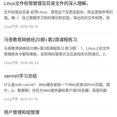
Linux文件权限管理及目录文件的深入理解。
文件权限及目录 初学Linux，感觉这个东西该复杂，而且逻辑非常的
强。难~！ 自己根据学习到的理论和实践，得出的对文件权限，进
程，以及特殊权限的深入理解。希望能解决初学者对于权限的困
Linux干货
2016-08-10
惑。如有错误请指正。 文件的权限，指定的是什么？ 是文件的权限
位上的权限，针对三类用户，任何用户都必须是三类用户中的一
马哥教育网络班20期+第2周课程练习
种，属主属组和其他人的权限rwx &…
马哥教育网络班20期+第2周课程练习 练习题： 1、Linux上的文件
管理类命令都有哪些，其常用的使用方法及其相关示例演示。2、
bash的工作特性之命令执行状态返回值和命令行展开所涉及的内容
Linux干货
2016-06-23
及其示例演示。3、请使用命令行展开功能来完成以下练习： (1)、
创建/tmp目录下的：a_c, a_d, b_c, b_d …
varnish学习总结
什么是web cache? Web缓存是指一个Web资源(如html页面，图
片，js，数据等）存在与Web服务器和客户端(浏览器）直接的副
本。缓存会根据进来的请求保存输出内容的副本；当下一个请求到
Linux干货
2015-07-15
来的时候，如果是相同的URL，缓存会根据缓存机制决定是直接使
用副本响应访问请求还是向源服务器再次发送请求。 …
用户管理和组管理