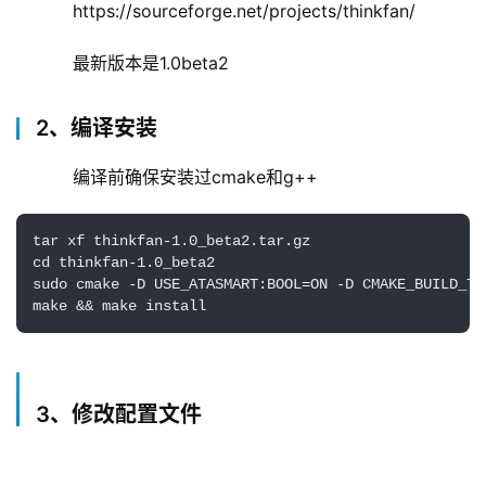
    https://sourceforge.net/projects/thinkfan/
    最新版本是1.0beta2
2、编译安装
    编译前确保安装过cmake和g++
tar xf thinkfan-1.0_beta2.tar.gz 

cd thinkfan-1.0_beta2

sudo cmake -D USE_ATASMART:BOOL=ON -D CMAKE_BUILD_TYP
make && make install
3、修改配置文件