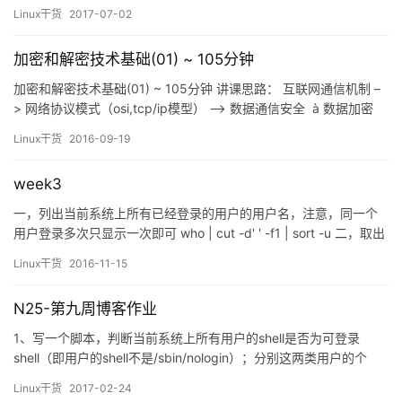
理网卡共享虚拟网卡的IP和mac地址，也就表现为一个网卡设备。
Linux干货
2017-07-02
通过bonding技术可以实现高可用或者负载均衡。 bonding有7种
工作模式：&nbsp…
加密和解密技术基础(01) ~ 105分钟
加密和解密技术基础(01) ~ 105分钟 讲课思路： 互联网通信机制 –
> 网络协议模式（osi,tcp/ip模型） –> 数据通信安全 à 数据加密
–> 加密算法 –> OpenSSL是什么 à SSL通信原理 –> CA –>
Linux干货
2016-09-19
OpenSSL命令用法 à CA 自签及签证演示 1.1 &nbs…
week3
一，列出当前系统上所有已经登录的用户的用户名，注意，同一个
用户登录多次只显示一次即可 who | cut -d' ' -f1 | sort -u 二，取出
最后登录到当前系统的用户相关信息 who | cut -d'&nb…
Linux干货
2016-11-15
N25-第九周博客作业
1、写一个脚本，判断当前系统上所有用户的shell是否为可登录
shell（即用户的shell不是/sbin/nologin）；分别这两类用户的个
数；通过字符串比较来实现； #!/bin/bash # 统计登录用户和非登陆
Linux干货
2017-02-24
用户的个数 # author: han declare -i loginnum=0 declare -i