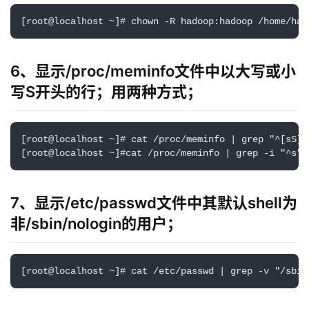
[root@localhost ~]# chown -R hadoop:hadoop /home/had
6、显示/proc/meminfo文件中以大写或小
写S开头的行；用两种方式；
[root@localhost ~]# cat /proc/meminfo | grep "^[sS]"

[root@localhost ~]#cat /proc/meminfo | grep -i "^s"
7、显示/etc/passwd文件中其默认shell为
非/sbin/nologin的用户；
[root@localhost ~]# cat /etc/passwd | grep -v "/sbin