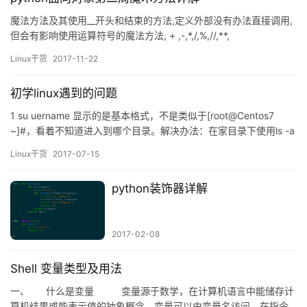
魔法方法及其使用__开头和结束的方法,定义外部没有办法直接调用,
但会有影响使用运算符号的魔法方法, + ,-,*,/,%,//,**,
__add__,__sub__,__mul__,__truediv__,__mod__,__floordiv__,__pow__
Linux干货
2017-11-22
,__divmod__(?),系统内部对于数值型,字符串型,容器内型都定义了其
中部分或者全部的运…
初学linux遇到的问题
1 su uername 显示的是基本格式，不是类似于[root@Centos7
~]#，看着不知道进入到哪个目录。解决办法：在家目录下使用ls -a
命令显示隐藏文件，使用nano .bash_profile命令,在那里编辑PS1=”
Linux干货
2017-07-15
[\u@\h \W]\\$”保存退出就好了。 疑问：为什么不在/etc/bashrc下
更改呢？自答：改…
python装饰器详解
2017-02-08
Shell 变量类型及用法
一、 什么是变量 变量源于数学，在计算机语言中能储存计
算机结果或能表示值的抽象概念，变量可以由变量名访问，在指令