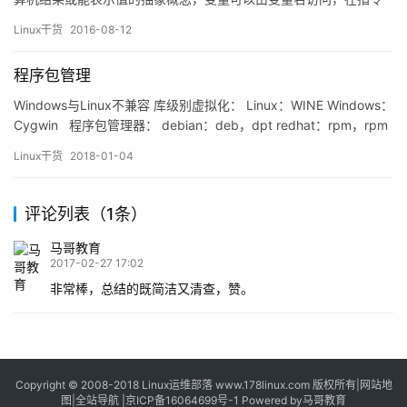
语言中，变量通常是可变的。Linux是一个多用户的操作系统。每个
Linux干货
2016-08-12
用户登录系统后，都会有一个…
程序包管理
Windows与Linux不兼容 库级别虚拟化： Linux：WINE Windows：
Cygwin 程序包管理器： debian：deb，dpt redhat：rpm，rpm
Archlinux Gentoo 获取rpm程序包的途径： 1、系统发行版光盘
Linux干货
2018-01-04
或官方的服务器 centos镜像： http://mirror…
评论列表（1条）
马哥教育
2017-02-27 17:02
非常棒，总结的既简洁又清查，赞。
Copyright © 2008-2018
Linux运维部落
www.178linux.com 版权所有|
网站地
图
|
全站导航
|
京ICP备16064699号-1
Powered by
马哥教育