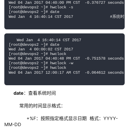
Wed 04 Jan 2017 04:40:00 PM CST  -0.376727 seconds
[root@devops2 ~]# hwclock -s
[root@devops2 ~]# date
Wed Jan  4 16:40:14 CST 2017                #
Wed Jan  4 16:40:14 CST 2017
[root@devops2 ~]# date
Wed Jan  4 00:00:02 CST 2017
[root@devops2 ~]# hwclock 
Wed 04 Jan 2017 04:40:48 PM CST  -0.751578 seconds
[root@devops2 ~]# hwclock -w
[root@devops2 ~]# hwclock 
Wed 04 Jan 2017 12:00:17 AM CST  -0.064612 sec
date
：查看系统时间
    常用的时间显示格式：
         +%F：按照指定格式显示日期  格式：YYYY-
MM-DD