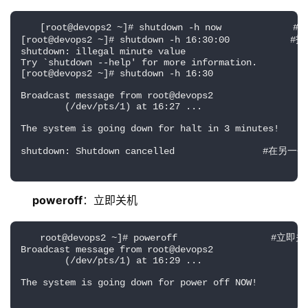
[root@devops2 ~]# shutdown -h now             
[root@devops2 ~]# shutdown -h 16:30:00          
shutdown: illegal minute value
Try `shutdown --help' for more information.
[root@devops2 ~]# shutdown -h 16:30
Broadcast message from root@devops2
        (/dev/pts/1) at 16:27 ...
The system is going down for halt in 3 minutes!
shutdown: Shutdown cancelled                #在另
poweroff
：立即关机
root@devops2 ~]# poweroff                 #立即
Broadcast message from root@devops2
        (/dev/pts/1) at 16:29 ...
The system is going down for power off NOW!