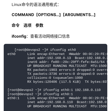
Linux命令的语法通用格式：
COMMAND  [OPTIONS…]  [ARGUMENTS…]
命令    选项    参数
ifconfig
：查看活动网络接口信息
[root@devops2 ~]# ifconfig eth0              
eth0      Link encap:Ethernet  HWaddr 00:0C:29:FE:8A
          inet addr:192.168.0.13  Bcast:192.168.0.25
          inet6 addr: fe80::20c:29ff:fefe:8a51/64 Sc
          UP BROADCAST RUNNING MULTICAST  MTU:1500  
          RX packets:1903 errors:0 dropped:0 overrun
          TX packets:3736 errors:0 dropped:0 overrun
          collisions:0 txqueuelen:1000 
          RX bytes:120406 (117.5 KiB)  TX bytes:8371
[root@devops2 ~]# ifconfig eth0:1 192.168.0.110  
[root@devops2 ~]# ifconfig eth0:1
eth0:1    Link encap:Ethernet  HWaddr 00:0C:29:FE:8A
          inet addr:192.168.0.110  Bcast:192.168.0.2
          UP BROADCAST RUNNING MULTICAST  MTU:1500  