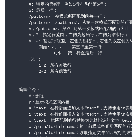
        #: 特定的第#行，例如5行即匹配第5行；

        $: 最后一行；

        /pattern/：被模式所匹配到的每一行；

        /pattern/，/pattern/: 从第一次模式匹配到
        #，/pattern/: 第#行到第一次模式匹配到的行为止；

        #，#: 指定行范围，左侧为起始行，右侧为结束行；

        #,+#: 指定行范围, 左侧为起始行，右侧为以左侧为标
            例如: 3,+7    第三行至第十行

                  1,$   第一行至最后一行

        步进：~

            1~2：所有奇数行

            2~2：所有偶数行

    编辑命令：

        d：删除；

        p：显示模式空间内容；

        a \text：在行后面追加文本"text"，支持使用\n实现
        i \text：在行前面插入文本"text"，支持使用\n实现
        c \text: 把匹配到的行替换为此处指定的文本"text";

        w /path/to/filename：将当前模式空间所匹配的行
        r /path/to/filename：读取指定文件至匹配行的