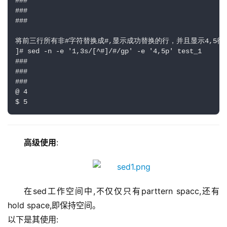
###

###

###

将前三行所有非#字符替换成#,显示成功替换的行，并且显示4,5行

]# sed -n -e '1,3s/[^#]/#/gp' -e '4,5p' test_1 

###

###

###

@ 4

$ 5
高级使用
:
在sed工作空间中,不仅仅只有parttern spacc,还有
hold space,即保持空间。
以下是其使用: