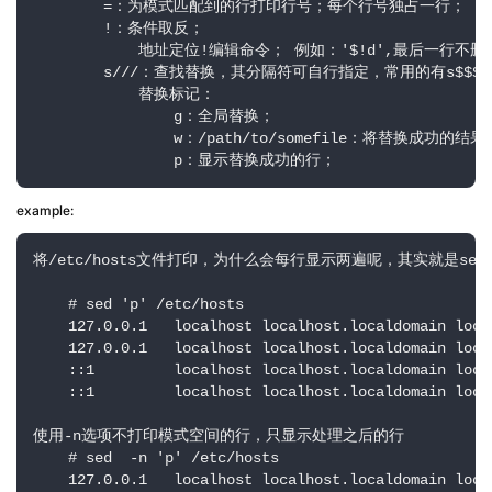
        =：为模式匹配到的行打印行号；每个行号独占一行；

        !：条件取反；

            地址定位!编辑命令； 例如：'$!d',最后一行不删
        s///：查找替换，其分隔符可自行指定，常用的有s$$$,s
            替换标记：

                g：全局替换；

                w：/path/to/somefile：将替换成功
                p：显示替换成功的行；
example:
将/etc/hosts文件打印，为什么会每行显示两遍呢，其实就
    # sed 'p' /etc/hosts 

    127.0.0.1   localhost localhost.localdomain loca
    127.0.0.1   localhost localhost.localdomain loca
    ::1         localhost localhost.localdomain loca
    ::1         localhost localhost.localdomain loca
使用-n选项不打印模式空间的行，只显示处理之后的行

    # sed  -n 'p' /etc/hosts

    127.0.0.1   localhost localhost.localdomain loca