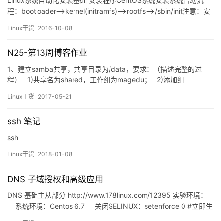
Linux系统自动化安装基础 安装程序CentOS系统安装系统启动流
程：bootloader–>kernel(initramfs)–>rootfs–>/sbin/init注意：安
装过程中与启动过程中的文件不同 anaconda系统安装程序tui: 基于
Linux干货
2016-10-08
图形库curses的文本窗口gui：图形窗口 安装程序…
N25-第13周博客作业
1、建立samba共享，共享目录为/data，要求：（描述完整的过
程） 1)共享名为shared，工作组为magedu； 2)添加组
develop，添加用户gentoo,centos和ubuntu，其中gentoo和
Linux干货
2017-05-21
centos以develop为附加组，ubuntu不属于develop组；密码均为
用户名； &n…
ssh 笔记
ssh
Linux干货
2018-01-08
DNS 子域授权和高级应用
DNS 基础主从部分 http://www.178linux.com/12395 实验环境：
系统环境：Centos 6.7 关闭SELINUX：setenforce 0 #立即生
效 （实际是宽容模式） 配置防火墙：iptables…