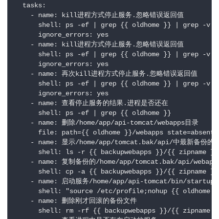
  tasks:

    - name: kill进程方式停止服务.忽略错误返回值

      shell: ps -ef | grep {{ oldhome }} | grep -v gr
      ignore_errors: yes

    - name: kill进程方式停止服务.忽略错误返回值

      shell: ps -ef | grep {{ oldhome }} | grep -v gr
      ignore_errors: yes

    - name: 再次kill进程方式停止服务.忽略错误返回值

      shell: ps -ef | grep {{ oldhome }} | grep -v gr
      ignore_errors: yes

    - name: 查看停止服务的结果.进程是否还在

      shell: ps -ef | grep {{ oldhome }}

    - name: 删除/home/app/api-tomcat/webapps目录

      file: path={{ oldhome }}/webapps state=absent

    - name: 显示/home/app/tomcat.bak/api/中最新备
      shell: ls -r {{ backupwebapps }}/{{ zipname }} 
    - name: 复制备份的/home/app/tomcat.bak/api/weba
      shell: cp -a {{ backupwebapps }}/{{ zipname }}
    - name: 启动服务/home/app/api-tomcat/bin/startup.s
      shell: "source /etc/profile;nohup {{ oldhome }
    - name: 删除刚才回滚的备份文件

      shell: rm -rf {{ backupwebapps }}/{{ zipname }