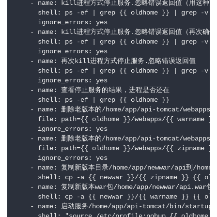
    - name: kill进程方式停止服务.忽略错误返回值（用
      shell: ps -ef | grep {{ oldhome }} | grep -v gr
      ignore_errors: yes

    - name: kill进程方式停止服务.忽略错误返回值（再次确
      shell: ps -ef | grep {{ oldhome }} | grep -v gr
      ignore_errors: yes

    - name: 再次kill进程方式停止服务.忽略错误返回值

      shell: ps -ef | grep {{ oldhome }} | grep -v gr
      ignore_errors: yes

    - name: 查看停止服务的结果，进程是否还在

      shell: ps -ef | grep {{ oldhome }}

    - name: 删除老版本的/home/app/api-tomcat/webapps/a
      file: path={{ oldhome }}/webapps/{{ warname }} 
      ignore_errors: yes

    - name: 删除老版本的/home/app/api-tomcat/webapps
      file: path={{ oldhome }}/webapps/{{ zipname }} 
      ignore_errors: yes

    - name: 复制新版本目录/home/app/newwar/api到/home/a
      shell: cp -a {{ newwar }}/{{ zipname }} {{ oldh
    - name: 复制新版本war包/home/app/newwar/api.war包到
      shell: cp -a {{ newwar }}/{{ warname }} {{ oldh
    - name: 启动服务/home/app/api-tomcat/bin/s
      shell: "source /etc/profile;nohup {{ oldhome }