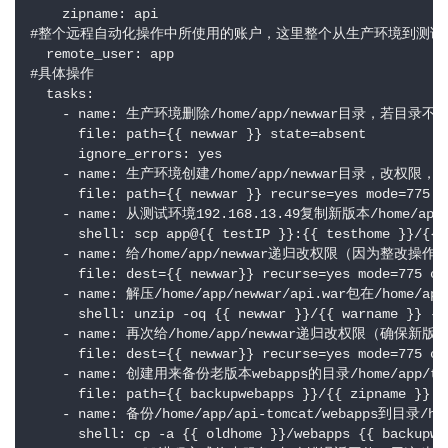
    zipname: api

#整个远程自动化操作中所使用的账户，这里整个从生产环境到测试环
  remote_user: app

#具体操作

  tasks:

    - name: 生产环境删除/home/app/newwar目录
      file: path={{ newwar }} state=absent

      ignore_errors: yes

    - name: 生产环境创建/home/app/newwar目录，改权
      file: path={{ newwar }} recurse=yes mode=775 o
    - name: 从测试环境192.168.13.49复制新版本/home/ap
      shell: scp app@{{ testIP }}:{{ testhome }}/{{ 
    - name: 给/home/app/newwar递归改权限（因为
      file: dest={{ newwar}} recurse=yes mode=775 own
    - name: 解压/home/app/newwar/api.war包在/home/app
      shell: unzip -oq {{ newwar }}/{{ warname }} -d
    - name: 再次给/home/app/newwar递归改权限（确保新版
      file: dest={{ newwar}} recurse=yes mode=775 own
    - name: 创建用来备份老版本webapps的目录/home/app/to
      file: path={{ backupwebapps }}/{{ zipname }} r
    - name: 备份/home/app/api-tomcat/webapps到目
      shell: cp -a {{ oldhome }}/webapps {{ backupwe