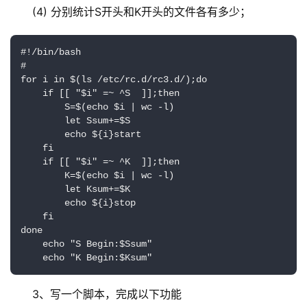
(4) 分别统计S开头和K开头的文件各有多少；
#!/bin/bash

#

for i in $(ls /etc/rc.d/rc3.d/);do

    if [[ "$i" =~ ^S  ]];then

        S=$(echo $i | wc -l)

        let Ssum+=$S

        echo ${i}start

    fi

    if [[ "$i" =~ ^K  ]];then

        K=$(echo $i | wc -l)

        let Ksum+=$K

        echo ${i}stop

    fi

done

    echo "S Begin:$Ssum"

    echo "K Begin:$Ksum"
3、写一个脚本，完成以下功能