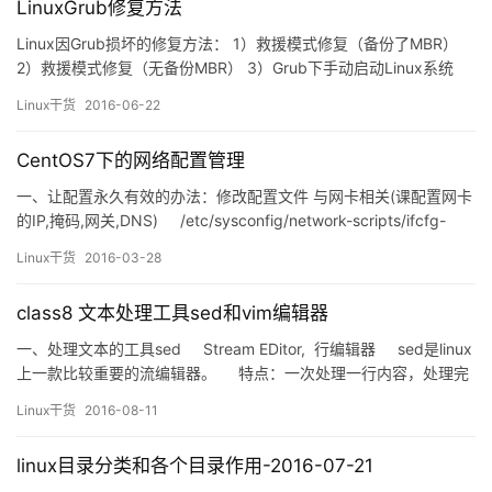
LinuxGrub修复方法
组名和索引 索引：编号从0 开始，属于数值索引 注意…
Linux因Grub损坏的修复方法： 1）救援模式修复（备份了MBR）
2）救援模式修复（无备份MBR） 3）Grub下手动启动Linux系统
1、救援模式修复（备份了MBR） MBR中存放了Bootloader信息
Linux干货
2016-06-22
(Grub)，在磁盘的最开始512字节，当这512字节出现故障，系统将
无法引导启动。 &nbsp…
CentOS7下的网络配置管理
一、让配置永久有效的办法：修改配置文件 与网卡相关(课配置网卡
的IP,掩码,网关,DNS) /etc/sysconfig/network-scripts/ifcfg-
INTERFACE 字段解释: TYPE &nbsp…
Linux干货
2016-03-28
class8 文本处理工具sed和vim编辑器
一、处理文本的工具sed Stream EDitor, 行编辑器 sed是linux
上一款比较重要的流编辑器。 特点：一次处理一行内容，处理完
成后，把缓冲区的内容送往屏幕。这样不断重复，直到文件末尾。
Linux干货
2016-08-11
&…
linux目录分类和各个目录作用-2016-07-21