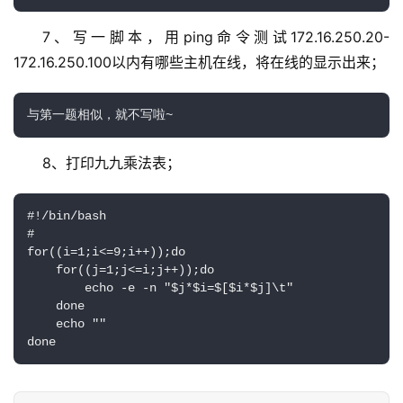
7、写一脚本，用ping命令测试172.16.250.20-
172.16.250.100以内有哪些主机在线，将在线的显示出来；
与第一题相似，就不写啦~
8、打印九九乘法表；
#!/bin/bash

#

for((i=1;i<=9;i++));do

    for((j=1;j<=i;j++));do

        echo -e -n "$j*$i=$[$i*$j]\t"

    done

    echo ""

done