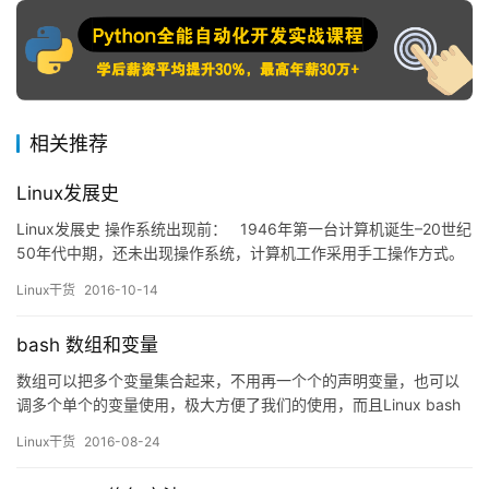
相关推荐
Linux发展史
Linux发展史 操作系统出现前： 1946年第一台计算机诞生–20世纪
50年代中期，还未出现操作系统，计算机工作采用手工操作方式。
程序员将对应于程序和数据的已穿孔的纸带（或卡片）装入输入
Linux干货
2016-10-14
机，然后启动输入机把程序和数据输入计算机内存，接着通过控制
台开关启动程序针对数据运行；计算完毕，打印机输出计算结果；
bash 数组和变量
用户取走结果并卸下纸带（或卡片…
数组可以把多个变量集合起来，不用再一个个的声明变量，也可以
调多个单个的变量使用，极大方便了我们的使用，而且Linux bash
中的数组还支持同一个数组中同时有数字和字符串。下面让我们来
Linux干货
2016-08-24
了解一下数组。 一，数组的简介 变量：存储单个元素的内存空间 数
组：存储多个元素的连续的内存空间，相当于多个变量的集合。 数