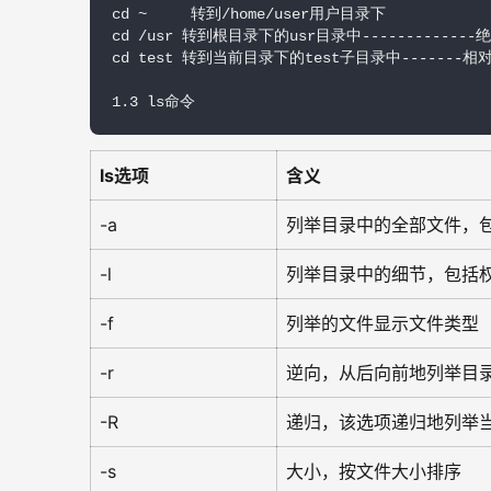
cd ~     转到/home/user用户目录下 

cd /usr 转到根目录下的usr目录中-------------
cd test 转到当前目录下的test子目录中-------相对
1.3 ls命令
ls选项
含义
-a
列举目录中的全部文件，
-l
列举目录中的细节，包括
-f
列举的文件显示文件类型
-r
逆向，从后向前地列举目
-R
递归，该选项递归地列举
-s
大小，按文件大小排序