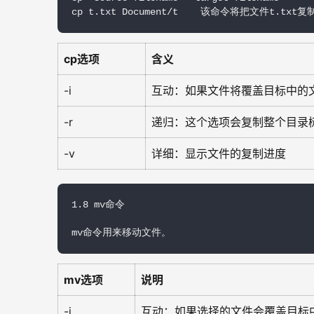
cp t.txt Document/t    该命令将把文件t.tx
cp选项
含义
-i
互动：如果文件将覆盖目标中的
-r
递归：这个选项会复制整个目录
-v
详细：显示文件的复制进度
1.8 mv命令

mv命令用来移动文件。
mv选项
说明
-i
互动：如果选择的文件会覆盖目标