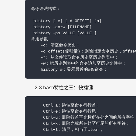
命令语法格式：

 history [-c] [-d OFFSET] [n]

 history -anrw [FILENAME]

 history -ps VALUE [VALUE…]

常用参数

    -c: 清空命令历史；

    -d offset(偏移量)：删除指定命令历史，offs
    -r: 从文件读取命令历史至历史列表中；

    -w：把历史列表中的命令追加至历史文件中；

    history #：显示最近的#条命令；
2.3.bash特性之三：快捷键
     Ctrl+a：跳转至命令行行首；

     Ctrl+e：跳转至命令行行尾；

     Ctrl+u：删除行首至光标所在处之间的所有字符；
     Ctrl+k：删除光标所在处至行尾的所有字符；

     Ctrl+l：清屏，相当于clear；