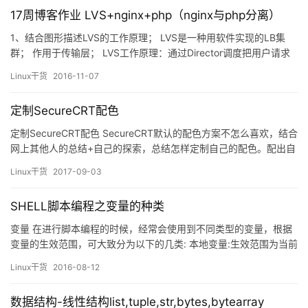
一个部分功能基于软件实现； 软件防火墙：应用软件处理逻辑运行
17周博客作业 LVS+nginx+php（nginx与php分离）
于通用硬…
1、结合图形描述LVS的工作原理； LVS是一种用软件实现的LB集
群； 作用于传输层； LVS工作原理：通过Director调度把用户请求
按照分配算法分配给后端的Real server,然后由后端Real server响应
Linux干货
2016-11-07
客户请求; lvs模式分为三种。 lvs-nat: 多目标的DNAT：通过将请求
报文的目标地址和目标端口修改为挑选出某…
定制SecureCRT配色
定制SecureCRT配色 SecureCRT默认的配色方案不怎么喜欢，结合
网上其他人的总结+自己的探索，总结怎样定制自己的配色。配出自
己喜欢的界面，还是会很有成就感的。 使用SecureCRT自带主题 效
Linux干货
2017-09-03
果图 图中个文件的类型： compress.tar.gz 压缩文件 directory 目
录 file.txt 普通文件&n…
SHELL脚本编程之变量的种类
变量 在进行脚本编程的时候，经常会使用到不同类型的变量，根据
变量的生效范围，可大致分为以下的几类: 本地变量:生效范围为当前
shell进程，对当前shell之外的其他shell进程，包括当前shell进程的
Linux干货
2016-08-12
子shell进程都是无效的，它的作用域就是当前shell进程 环境变量:生
效范围是当前shell进程及其子进程 局部变量:生效范围是当前shell进
数据结构-线性结构list,tuple,str,bytes,bytearray
程中某…