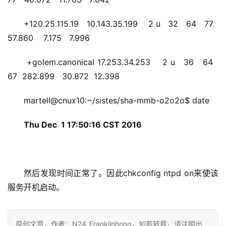
+120.25.115.19   10.143.35.199    2 u   32   64   77   
57.860    7.175   7.996
+golem.canonical 17.253.34.253    2 u   36   64   
67  282.899   30.872  12.398
martell@cnux10:~/sistes/sha-mmb-o2o2o$ date
Thu Dec  1 17:50:16 CST 2016
然后发现时间正常了。因此chkconfig ntpd on来使该
服务开机启动。
原创文章，作者：N24_Franklinhong，如若转载，请注明出