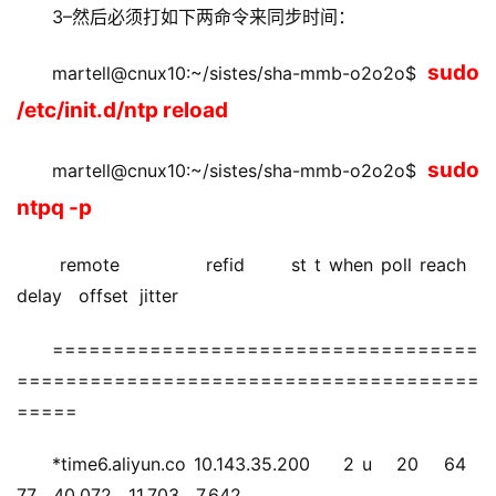
3–然后必须打如下两命令来同步时间：
sudo 
martell@cnux10:~/sistes/sha-mmb-o2o2o$ 
/etc/init.d/ntp reload
 sudo 
martell@cnux10:~/sistes/sha-mmb-o2o2o$
ntpq -p
 remote           refid      st t when poll reach   
delay   offset  jitter
===================================
======================================
=====
*time6.aliyun.co 10.143.35.200    2 u   20   64   
77   40.072   11.703   7.642