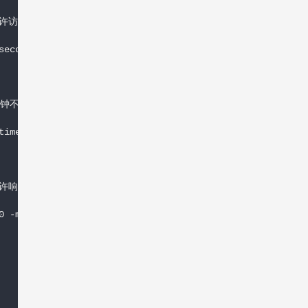
许访问；web服务器仅允许响应报文离开本机；

econd

钟不得超过5个；

imest

仅允许响应报文通过其服务端口离开本机；

 -m l
