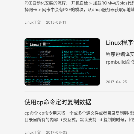
PXE自动化安装的流程： 开机自检 > 加载ROM中的bio
择网卡 > 网卡中会有PXE的模块，从dhcp服务器获取ip地址 
bootloder的文件名的信息 > 从tftp中加载p…
Linux干货
2015-08-11
Linux
Linux干货
程序包编译安装：
rpmbui
译–>汇编–
2017-04-25
使用cp命令定时复制数据
cp命令 cp命令用来将一个或多个源文件或者目录复制到指定的目
目录里所有的内容 -i 交互式，默认支持 -d 复制的时候，如
性一起复制 -a = -dpR -v 复制的时候显示详细过程 如何
Linux干货
2017-04-03