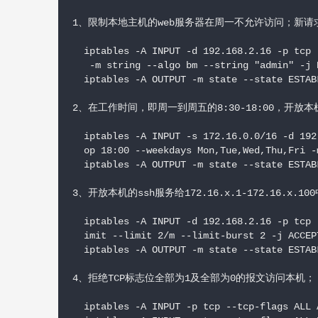
1、限制本地主机的web服务器在周一不允许访问；新请求
  iptables -A INPUT -d 192.168.2.16 -p tcp 
   -m string --algo bm --string "admin" -j D
  iptables -A OUTPUT -m state --state ESTAB
2、在工作时间，即周一到周五的8:30-18:00，开放本
  iptables -A INPUT -s 172.16.0.0/16 -d 192
  op 18:00 --weekdays Mon,Tue,Wed,Thu,Fri -
  iptables -A OUTPUT -m state --state ESTAB
3、开放本机的ssh服务给172.16.x.1-172.1
  iptables -A INPUT -d 192.168.2.16 -p tcp 
  imit --limit 2/m --limit-burst 2 -j ACCEPT
  iptables -A OUTPUT -m state --state ESTAB
4、拒绝TCP标志位全部为1及全部为0的报文访问本机；

  iptables -A INPUT -p tcp --tcp-flags ALL A