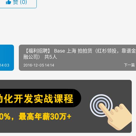
赞
(0)
【福利招聘】 Base 上海 拍拍货（红杉领投，靠谱
融公司） 共5人
14:03
2016-12-05 14:14
下一篇