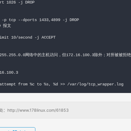
rt 1026 -j DROP

 -p tcp --dports 1433,4899 -j DROP

 报文

imit 10/second -j ACCEPT

.0/255.255.0.0网络中的主机访问，但172.16.100.3除外；对所被被拒绝
6.100.3

attempt from %c to %s, %d >> /var/log/tcp_wrapper.log
//www.178linux.com/61853