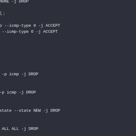
ONE -j DROP

；

p --icmp-type 8 -j ACCEPT

 --icmp-type 0 -j ACCEPT

 -p icmp -j DROP

-p icmp -j DROP

state --state NEW -j DROP

 ALL ALL -j DROP
