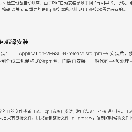
s代码 > 检查设备启动顺序，由于PXE自动安装是基于网卡作引导的，所以，
掩码 网关 dns 重要的是tftp服务器的地址 从tftp服务器需要获取的
程序包编译安装
 Application-VERSION-release.src.rpm–> 安装后，
ld命令制作成二进制格式的rpm包，而后再安装 源代码–>预处理–
>链接–>执行 源代码…
的文件或者目录。 cp [选项] [参数] 常用选项： -r -R 递归拷贝目
果目录有链接文件，则只复制链接文件 -p –preserv，复制的时候将文件
定期执…