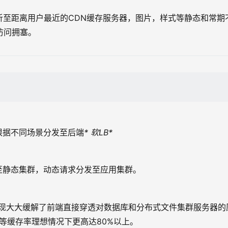
解析至距离用户最近的CDN缓存服务器，图片，样式等静态和常期
峰访问拥塞。
根据不同场景分发至后端
* 软LB*
至静态集群，动态请求分发至应用集群。
NoSQL的出现大大缓解了前端直接穿透对数据库和分布式文件集群服务器的
nish等缓存率理想情况下更高达80%以上。