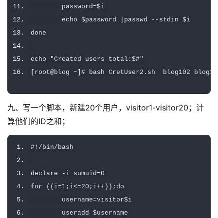
        password
=
$i
        echo $password 
|
passwd 
--
stdin $i
done
echo 
"Created users total:$#"
[
root@blog 
~]#
 bash 
CretUser2
.
sh  blog102 blog10
九、写一个脚本，新建20个用户，visitor1-visitor20；计
算他们的ID之和；
#!/bin/bash
declare 
-
i sumuid
=
0
for
((
i
=
1
;
i
<=
20
;
i
++));
do
        username
=
visitor$i
        useradd $username