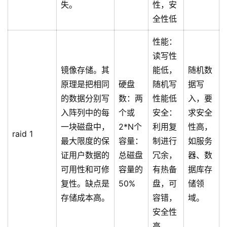
失。
性，安
全性低
性能：
读写性
镜像存储。其
能低，
随机数
原理是把相同
硬盘
随机写
据写
的数据分别写
数：两
性能低
入，要
入阵列中的每
个或
安全：
求安全
一块磁盘中，
2*N个
利用复
性高，
raid 1
最大限度的保
容量：
制进行
如服务
证用户数据的
总磁盘
冗余，
器、数
可用性和可修
容量的
有热备
据库存
复性。缺点是
50%
盘，可
储领
存储成本高。
容错，
域。
安全性
高