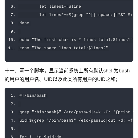
        let lines1
+=
$line
        let lines2
+=
$
(
grep 
"^[[:space:]]*$"
 $i 
|
done
echo 
"The first char is # lines total:$lines1"
echo 
"The space lines total:$lines2"
十一、写一个脚本，显示当前系统上所有默认shell为bash
的用户的用户名、UID以及此类所有用户的UID之和；
#!/bin/bash
grep 
"/bin/bash$"
/
etc
/
passwd
|
awk 
-
F
:
'{print $1
uid
=
$
(
grep 
"/bin/bash$"
/
etc
/
passwd
|
cut 
-
d
:
-
f 
3
for
 i  
in
 $uid
;
do