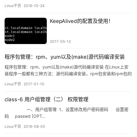
对、校验之后，按另一个局域网的格式重新组装，发往它的物理
Linux干货
2016-10-24
层。由于网桥是链路层设备，因此不处理数据链路层以上层次协议
所加的报头。 集线器的主要功能是对接收到的信号进行再生整形放
KeepAlived的配置及使用！
大，以扩大网络的传输距离，同时把所有节点…
2017-05-13
程序包管理：rpm、yum以及(make)源代码编译安装
程序包管理：rpm、yum以及(make)源代码编译安装 在Linux上安
装程序一般都有三种方法：源代码编译安装，rpm包安装和rpm包的
前端安装yum, (rpm，和yum程序包管理器是针对CentOS6平台的)
Linux干货
2017-01-10
程序包管理方式都大同小异: 源代码–>目标二进制格式(二进制程
序、库文件、配置文件、帮助文件）–&gt…
class-6 用户组管理（二） 权限管理
一、用户组管理 1、设置修改用户密码密码 设置密
码 passwd [OPT…
Linux干货
2016-08-05