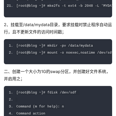
[
root@blog 
~]#
 mke2fs 
-
t ext4 
-
b 
2048
-
L 
'MYDATA
2、挂载至/data/mydata目录，要求挂载时禁止程序自动运
行，且不更新文件的访问时间戳；
[
root@blog 
~]#
 mkdir 
-
pv 
/
data
/
mydata
[
root@blog 
~]#
 mount 
-
o noexec
,
noatime 
/
dev
/
sdf1
二、创建一个大小为1G的swap分区，并创建好文件系统，
并启用之；
[
root@blog 
~]#
 fdisk 
/
dev
/
sdf 
Command
(
m 
for
 help
):
 n
Command
 action