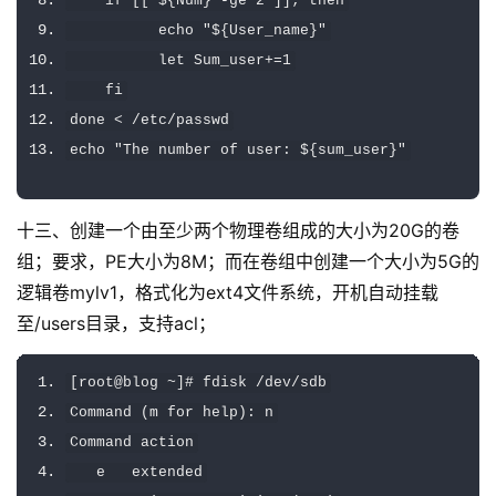
if
[[
 $
{
Num
}
-
ge 
2
]];
then
          echo 
"${User_name}"
          let 
Sum_user
+=
1
fi
done
<
/
etc
/
passwd
echo 
"The number of user: ${sum_user}"
十三、创建一个由至少两个物理卷组成的大小为20G的卷
组；要求，PE大小为8M；而在卷组中创建一个大小为5G的
逻辑卷mylv1，格式化为ext4文件系统，开机自动挂载
至/users目录，支持acl；
[
root@blog 
~]#
 fdisk 
/
dev
/
sdb
Command
(
m 
for
 help
):
 n
Command
 action
   e   extended