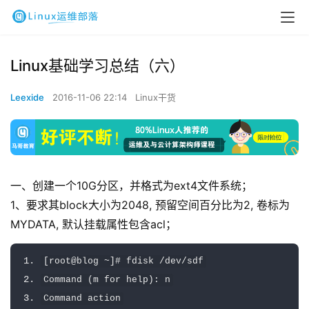
Linux基础学习总结（六）
Leexide
2016-11-06 22:14
Linux干货
一、创建一个10G分区，并格式为ext4文件系统；
1、要求其block大小为2048, 预留空间百分比为2, 卷标为
MYDATA, 默认挂载属性包含acl；
[
root@blog 
~]#
 fdisk 
/
dev
/
sdf
Command
(
m 
for
 help
):
 n
Command
 action