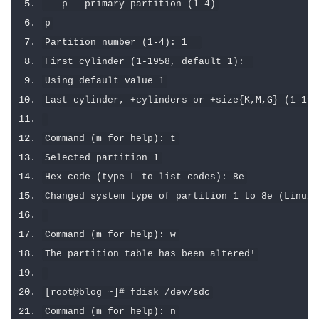
   p   primary partition 
(
1
-
4
)
p
Partition
 number 
(
1
-
4
):
1
First
 cylinder 
(
1
-
1958
,
 default 
1
):
Using
 default value 
1
Last
 cylinder
,
+
cylinders or 
+
size
{
K
,
M
,
G
}
(
1
-
195
Command
(
m 
for
 help
):
 t
Selected
 partition 
1
Hex
 code 
(
type L to list codes
):
8e
Changed
 system type of partition 
1
 to 
8e
(
Linux
 
Command
(
m 
for
 help
):
 w
The
 partition table has been altered
!
[
root@blog 
~]#
 fdisk 
/
dev
/
sdc
Command
(
m 
for
 help
):
 n