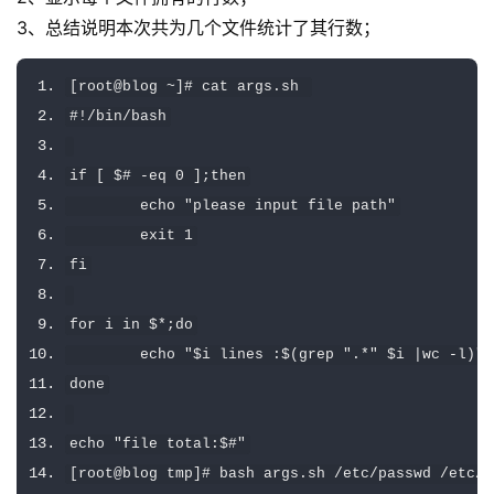
3、总结说明本次共为几个文件统计了其行数；
[
root@blog 
~]#
 cat args
.
sh 
#!/bin/bash
if
[
 $
# -eq 0 ];then
        echo 
"please input file path"
        exit 
1
fi
for
 i 
in
 $
*;
do
        echo 
"$i lines :$(grep "
.*
" $i |wc -l)"
done
echo 
"file total:$#"
[
root@blog tmp
]#
 bash args
.
sh 
/
etc
/
passwd 
/
etc
/
i