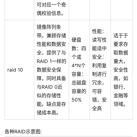
可对应一个奇
偶校验信息。
镜像阵列条
性能：
带。兼顾存储
适于于
硬盘
读写性
性能和数据安
要求存
数：四
能适中
全，提供了与
取数据
个或
安全：
RAID 1一样的
量大，
4*N个
利用复
raid 10
数据安全保
安全性
容量：
制进行
障，同时具备
高，如
总磁盘
冗余，
与RAID 0近
银行、
容量的
可容
似的存储性
金融等
50%
错，安
能。缺点是存
领域。
全高
储成本高。
各种RAID示意图: