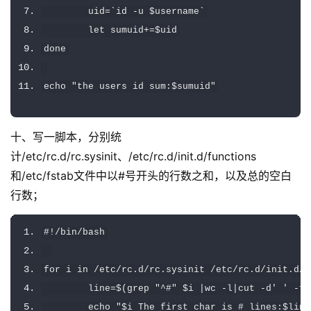
        uid
=
`id -u $username`
        let sumuid
+=
$uid
done
echo 
"the users id sum:$sumuid"
十、写一脚本，分别统
计/etc/rc.d/rc.sysinit、/etc/rc.d/init.d/functions
和/etc/fstab文件中以#号开头的行数之和，以及总的空白
行数；
#!/bin/bash
for
 i 
in
/
etc
/
rc
.
d
/
rc
.
sysinit 
/
etc
/
rc
.
d
/
init
.
d
/
f
        line
=
$
(
grep 
"^#"
 $i 
|
wc 
-
l
|
cut 
-
d
' '
-
f1
        echo 
"$i The first char is # lines:$line