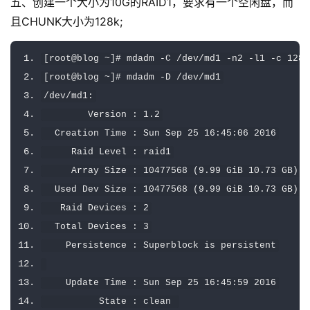
五、创建一个大小为10G的RAID1，要求有一个空闲盘，而
且CHUNK大小为128k;
[
root@blog 
~]#
 mdadm 
-
C 
/
dev
/
md1 
-
n2 
-
l1 
-
c 
128
[
root@blog 
~]#
 mdadm 
-
D 
/
dev
/
md1
/
dev
/
md1
:
Version
:
1.2
Creation
Time
:
Sun
Sep
25
16
:
45
:
06
2016
Raid
Level
:
 raid1
Array
Size
:
10477568
(
9.99
GiB
10.73
 GB
)
Used
Dev
Size
:
10477568
(
9.99
GiB
10.73
 GB
)
Raid
Devices
:
2
Total
Devices
:
3
Persistence
:
Superblock
 is persistent
Update
Time
:
Sun
Sep
25
16
:
45
:
59
2016
State
:
 clean 