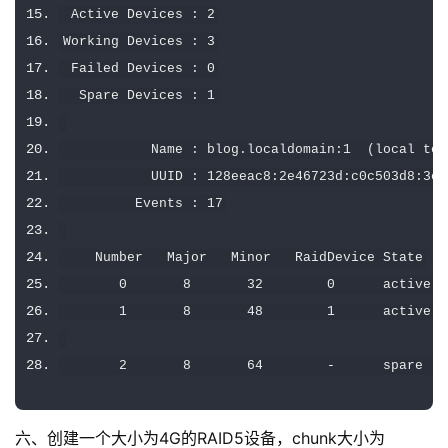
Active
Devices
:
2
Working
Devices
:
3
Failed
Devices
:
0
Spare
Devices
:
1
Name
:
 blog
.
localdomain
:
1
(
local
 to 
           UUID 
:
128eeac8
:
2e46723d
:
c0c503d8
:
3ca
Events
:
17
Number
Major
Minor
RaidDevice
State
0
8
32
0
      active s
1
8
48
1
      active s
2
8
64
-
      spare   
六、创建一个大小为4G的RAID5设备，chunk大小为