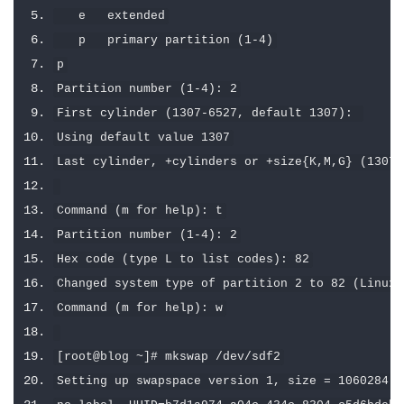
   e   extended
   p   primary partition 
(
1
-
4
)
p
Partition
 number 
(
1
-
4
):
2
First
 cylinder 
(
1307
-
6527
,
 default 
1307
):
Using
 default value 
1307
Last
 cylinder
,
+
cylinders or 
+
size
{
K
,
M
,
G
}
(
1307
-
Command
(
m 
for
 help
):
 t
Partition
 number 
(
1
-
4
):
2
Hex
 code 
(
type L to list codes
):
82
Changed
 system type of partition 
2
 to 
82
(
Linux
 
Command
(
m 
for
 help
):
 w
[
root@blog 
~]#
 mkswap 
/
dev
/
sdf2
Setting
 up swapspace version 
1
,
 size 
=
1060284
K