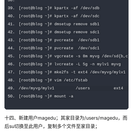
[
root@blog 
~]#
 kpartx 
-
af 
/
dev
/
sdb
[
root@blog 
~]#
 kpartx 
-
af 
/
dev
/
sdc
[
root@blog 
~]#
 dmsetup remove sdb1
[
root@blog 
~]#
 dmsetup remove sdc1
[
root@blog 
~]#
 pvcreate  
/
dev
/
sdb1
[
root@blog 
~]#
 pvcreate  
/
dev
/
sdc1
[
root@blog 
~]#
 vgcreate 
-
s 
8m
 myvg 
/
dev
/
sd
{
b
,
c
}
1
[
root@blog 
~]#
 lvcreate 
-
L 
5g
-
n mylv1 myvg
[
root@blog 
~]#
 mke2fs 
-
t ext4 
/
dev
/
myvg
/
mylv1
[
root@blog 
~]#
 vim 
/
etc
/
fstab
/
dev
/
myvg
/
mylv1         
/
users          ext4    
[
root@blog 
~]#
 mount 
-
a
十四、新建用户magedu；其家目录为/users/magedu，而
后su切换至此用户，复制多个文件至家目录；