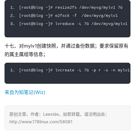
[
root@blog 
~]#
 resize2fs 
/
dev
/
myvg
/
mylv1 
7G
[
root@blog 
~]#
 e2fsck 
-
f  
/
dev
/
myvg
/
mylv1
[
root@blog 
~]#
 lvreduce 
-
L 
7G
/
dev
/
myvg
/
mylv1
十七、对mylv1创建快照，并通过备份数据；要求保留原有
的属主属组等信息；
[
root@blog 
~]#
 lvcreate 
-
L 
7G
-
p r 
-
s 
-
n mylv1_s
来自为知笔记(Wiz)
原创文章，作者：Leexide，如若转载，请注明出处：
http://www.178linux.com/58081