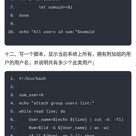
        let sumuid
+=
$i
done
echo 
"All users id sum:"
$sumuid
十二、写一个脚本，显示当前系统上所有，拥有附加组的用
户的用户名；并说明共有多少个此类用户；
#!/bin/bash
sum_user
=
0
echo 
"attach group users list:"
while
 read line
;
do
User_name
=
$
(
echo $
{
line
}
|
 cut 
-
d
:
-
f1
)
Num
=
$
(
id 
-
G $
{
User_name
}
|
 wc 
-
w
)