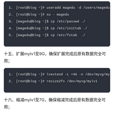
[
root@blog 
~]#
 useradd magedu 
-
d 
/
users
/
magedu
[
root@blog 
~]#
 su 
-
 magedu
[
magedu@blog 
~]
$ cp 
/
etc
/
passwd 
./
[
magedu@blog 
~]
$ cp 
/
etc
/
inittab 
./
[
magedu@blog 
~]
$ cp 
/
etc
/
fstab  
./
十五、扩展mylv1至9G，确保扩展完成后原有数据完全可
用；
[
root@blog 
~]#
 lvextend 
-
L 
+
4G
-
n 
/
dev
/
myvg
/
mylv
[
root@blog 
~]#
 resize2fs 
/
dev
/
myvg
/
mylv1
十六、缩减mylv1至7G，确保缩减完成后原有数据完全可
用；