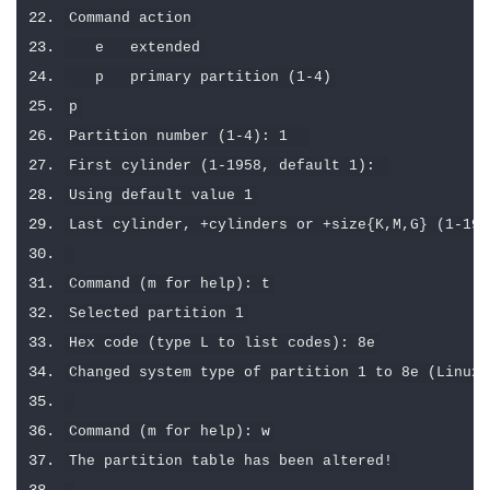
Command
 action
   e   extended
   p   primary partition 
(
1
-
4
)
p
Partition
 number 
(
1
-
4
):
1
First
 cylinder 
(
1
-
1958
,
 default 
1
):
Using
 default value 
1
Last
 cylinder
,
+
cylinders or 
+
size
{
K
,
M
,
G
}
(
1
-
195
Command
(
m 
for
 help
):
 t
Selected
 partition 
1
Hex
 code 
(
type L to list codes
):
8e
Changed
 system type of partition 
1
 to 
8e
(
Linux
 
Command
(
m 
for
 help
):
 w
The
 partition table has been altered
!