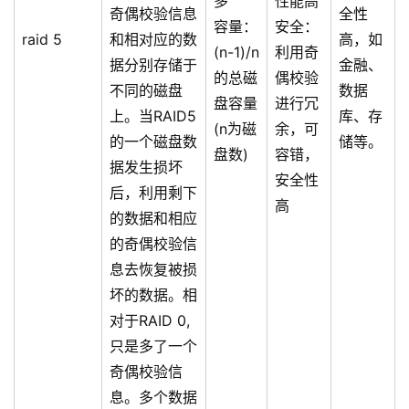
多
性能高
奇偶校验信息
全性
容量：
安全：
raid 5
和相对应的数
高，如
(n-1)/n
利用奇
据分别存储于
金融、
的总磁
偶校验
不同的磁盘
数据
盘容量
进行冗
上。当RAID5
库、存
(n为磁
余，可
的一个磁盘数
储等。
盘数)
容错，
据发生损坏
安全性
后，利用剩下
高
的数据和相应
的奇偶校验信
息去恢复被损
坏的数据。相
对于RAID 0,
只是多了一个
奇偶校验信
息。多个数据