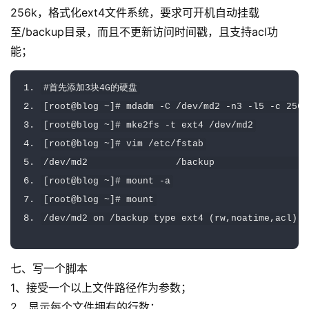
256k，格式化ext4文件系统，要求可开机自动挂载
至/backup目录，而且不更新访问时间戳，且支持acl功
能；
#首先添加3块4G的硬盘
[
root@blog 
~]#
 mdadm 
-
C 
/
dev
/
md2 
-
n3 
-
l5 
-
c 
256
[
root@blog 
~]#
 mke2fs 
-
t ext4 
/
dev
/
md2
[
root@blog 
~]#
 vim 
/
etc
/
fstab
/
dev
/
md2                
/
backup                 
[
root@blog 
~]#
 mount 
-
a
[
root@blog 
~]#
 mount
/
dev
/
md2 on 
/
backup type ext4 
(
rw
,
noatime
,
acl
)
七、写一个脚本
1、接受一个以上文件路径作为参数；
2、显示每个文件拥有的行数；