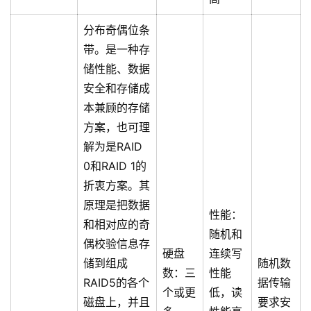
分布奇偶位条
带。是一种存
储性能、数据
安全和存储成
本兼顾的存储
方案，也可理
解为是RAID
0和RAID 1的
折衷方案。其
原理是把数据
性能：
和相对应的奇
随机和
偶校验信息存
硬盘
连续写
储到组成
随机数
数：三
性能
RAID5的各个
据传输
个或更
低，读
磁盘上，并且
要求安