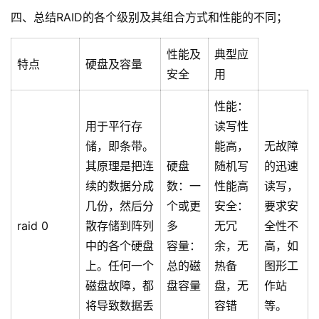
四、总结RAID的各个级别及其组合方式和性能的不同；
性能及
典型应
特点
硬盘及容量
安全
用
性能：
用于平行存
读写性
储，即条带。
能高，
无故障
其原理是把连
硬盘
随机写
的迅速
续的数据分成
数：一
性能高
读写，
几份，然后分
个或更
安全：
要求安
raid 0
散存储到阵列
多
无冗
全性不
中的各个硬盘
容量：
余，无
高，如
上。任何一个
总的磁
热备
图形工
磁盘故障，都
盘容量
盘，无
作站
将导致数据丢
容错
等。