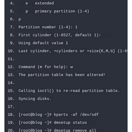
   e   extended
   p   primary partition 
(
1
-
4
)
p
Partition
 number 
(
1
-
4
):
1
First
 cylinder 
(
1
-
6527
,
 default 
1
):
Using
 default value 
1
Last
 cylinder
,
+
cylinders or 
+
size
{
K
,
M
,
G
}
(
1
-
652
Command
(
m 
for
 help
):
 w
The
 partition table has been altered
!
Calling
 ioctl
()
 to re
-
read partition table
.
Syncing
 disks
.
[
root@blog 
~]#
 kpartx 
-
af 
/
dev
/
sdf
[
root@blog 
~]#
 dmsetup status   
[
root@blog 
~]#
 dmsetup remove_all   