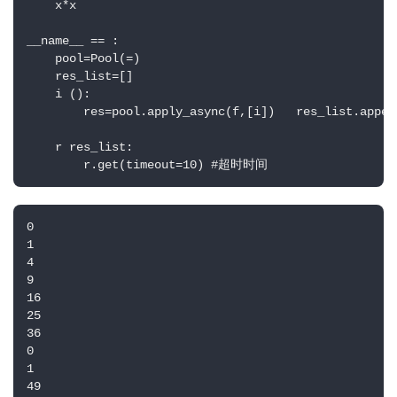
    x*x

__name__ == :

    pool=Pool(=)

    res_list=[]

    i ():

        res=pool.apply_async(f,[i])   res_list.append
    r res_list:

        r.get(timeout=10) #超时时间
0

1

4

9

16

25

36

0

1

49
