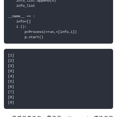
    info_list.append(n)

    info_list

__name__ == :

    info=[]

    i ():

        p=Process(=run,=[info,i])

        p.start()
[1]

[2]

[3]

[0]

[4]

[5]

[6]

[7]

[8]

[9]