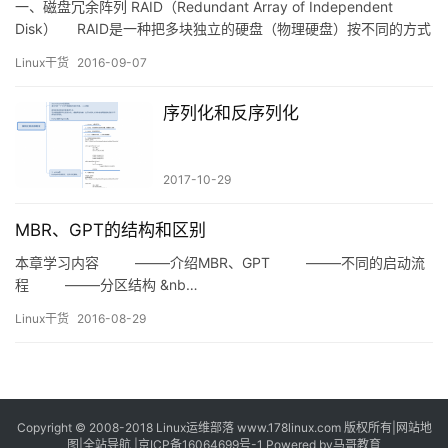
一、磁盘冗余阵列 RAID（Redundant Array of Independent
Disk） RAID是一种把多块独立的硬盘（物理硬盘）按不同的方式
组合起来形成一个硬盘组（逻辑硬盘），从而提供比单个硬盘更高
Linux干货
2016-09-07
的存储性能和提供数据备份技术。根据磁盘陈列的不同组合方式，
可以将RAID分为不同的级别。 其中提高传输速率和…
序列化和反序列化
2017-10-29
MBR、GPT的结构和区别
本章学习内容 ——–介绍MBR、GPT ——–不同的启动流
程 ——–分区结构 &nb…
Linux干货
2016-08-29
Copyright © 2008-2018
Linux运维部落
www.178linux.com 版权所有|
网站地
图
|
全站导航
|
京ICP备16064699号-1
Powered by
马哥教育