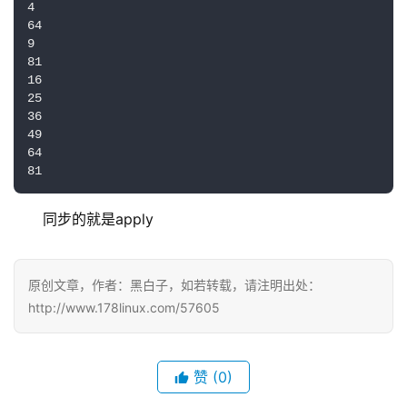
4

64

9

81

16

25

36

49

64

81
同步的就是apply
原创文章，作者：黑白子，如若转载，请注明出处：
http://www.178linux.com/57605
赞
(0)