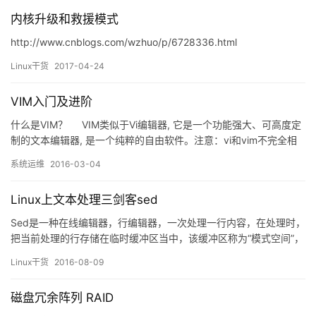
内核升级和救援模式
http://www.cnblogs.com/wzhuo/p/6728336.html
Linux干货
2017-04-24
VIM入门及进阶
什么是VIM？ VIM类似于Vi编辑器, 它是一个功能强大、可高度定
制的文本编辑器, 是一个纯粹的自由软件。注意：vi和vim不完全相
同 为什么要使用VIM？ 相信大多数人接触Linux时使用的第一个
系统运维
2016-03-04
文本编辑器都不是VIM,很多人看到VIM复杂的命令操作就望而祛步…
Linux上文本处理三剑客sed
Sed是一种在线编辑器，行编辑器，一次处理一行内容，在处理时，
把当前处理的行存储在临时缓冲区当中，该缓冲区称为“模式空间”，
接着用sed命令处理缓冲区中的内容，处理完毕后，把缓冲区的内容
Linux干货
2016-08-09
送到标准输出：然后紧接着去处理下一行，重复完成相同的操作，
直至文件末尾；sed处理的整个过程中，对象文件中的内容并没有发
磁盘冗余阵列 RAID
生改变，除非使用重定向来存储处理后的结果。sed主要用…