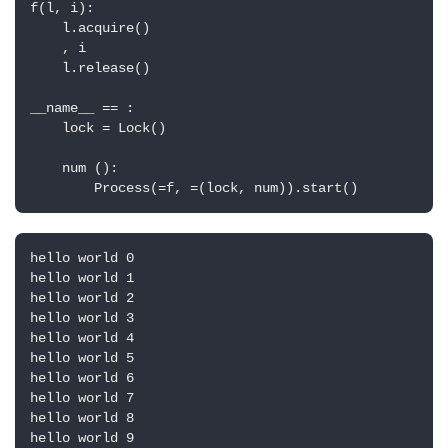
f(l, i):

    l.acquire()

    , i

    l.release()

__name__ == :

    lock = Lock()

    num ():

        Process(=f, =(lock, num)).start()
hello world 0

hello world 1

hello world 2

hello world 3

hello world 4

hello world 5

hello world 6

hello world 7

hello world 8

hello world 9