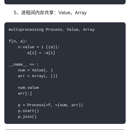
5、进程间内存共享：Value，Array
multiprocessing Process, Value, Array

f(n, a):

    n.value = i ((a)):

        a[i] = -a[i]

__name__ == :

    num = Value(, )

    arr = Array(, ())

    num.value

    arr[:]

    p = Process(=f, =(num, arr))

    p.start()

    p.join()