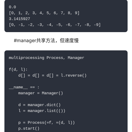
0.0

[0, 1, 2, 3, 4, 5, 6, 7, 8, 9]

3.1415927

[0, -1, -2, -3, -4, -5, -6, -7, -8, -9]
#manager共享方法，但速度慢
multiprocessing Process, Manager

f(d, l):

    d[] = d[] = d[] = l.reverse()

__name__ == :

    manager = Manager()

    d = manager.dict()

    l = manager.list(())

    p = Process(=f, =(d, l))

    p.start()
