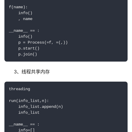
f(name):

    info()

    , name

__name__ == :

    info()

    p = Process(=f, =(,))

    p.start()

    p.join()
3、线程共享内存
threading

run(info_list,n):

    info_list.append(n)

    info_list

__name__ == :

    info=[]
