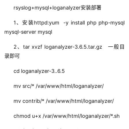
rsyslog+mysql+loganalyzer安装部署
1、安装httpd:yum  -y install php php-mysql 
mysql-server mysql     
2、tar xvzf loganalyzer-3.6.5.tar.gz   一般目
录即可
cd loganalyzer-3..6.5
mv src/* /var/www/html/loganalyzer/
mv contrib/* /var/www/html/loganalyzer/
chmod u+x /var/www/html/loganalyzer/*.sh