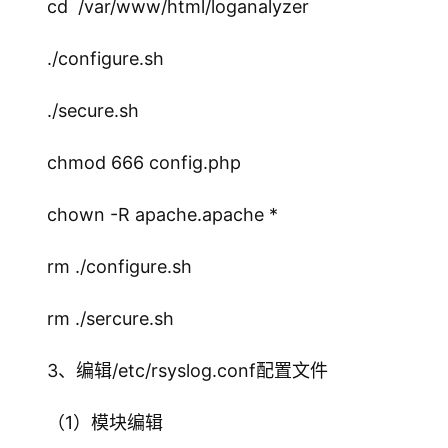
cd  /var/www/html/loganalyzer
./configure.sh
./secure.sh
chmod 666 config.php
chown -R apache.apache *
rm ./configure.sh
rm ./sercure.sh
3、编辑/etc/rsyslog.conf配置文件
（1）模块编辑