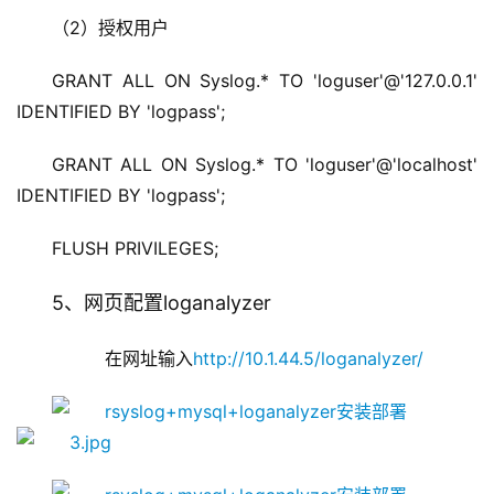
（2）授权用户
GRANT ALL ON Syslog.* TO 'loguser'@'127.0.0.1' 
IDENTIFIED BY 'logpass';
GRANT ALL ON Syslog.* TO 'loguser'@'localhost' 
IDENTIFIED BY 'logpass';
FLUSH PRIVILEGES;
5、网页配置loganalyzer
   	在网址输入
http://10.1.44.5/loganalyzer/