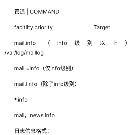
管道 | COMMAND
facitlity.priority     			   Target
mail.info （info级别以上）		
/var/log/maillog
mail.=info（仅info级别）
mail.!info（除了info级别）
*.info
mail，news.info
日志信息格式：