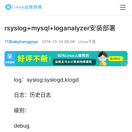
rsyslog+mysql+loganalyzer安装部署
178babyhanggege
2016-10-24 09:08
Linux干货
log：syslog:syslogd,klogd
日志：历史日志
级别：
debug