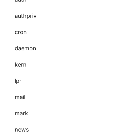
authpriv
cron
daemon
kern
lpr
mail
mark
news