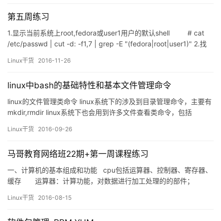
在Linux中，提供网络的服务器有很多种，那么今天我们就讲一个比
第五周练习
较老牌，且依然能存活的服务器“阿帕奇”…
1.显示当前系统上root,fedora或user1用户的默认shell # cat
/etc/passwd | cut -d: -f1,7 | grep -E "(fedora|root|user1)" 2.找
出/etc/rc.d/init.…
Linux干货
2016-11-26
linux中bash的基础特性和基本文件管理命令
linux的文件管理类命令 linux系统下的涉及到目录管理命令，主要有
mkdir,rmdir linux系统下也会用到许多文件查看类命令，包括
cat,tac,head,tail,more,less等 linux系统下涉及的文件管理类命令主
Linux干货
2016-09-26
要有cp,mv,rm 本节我们主要说明文件管理类命令的使用方法。 cp
命令的使用方法 首先，cp这个命令的作用是可以复…
马哥教育网络班22期+第一周课程练习
一、计算机的基本组成和功能 cpu包括运算器、控制器、寄存器、
缓存 运算器：计算功能，对数据进行加工处理的的部件；
控制器：负责从存储器取出指令，控制cpu计算器之间的运行结果和
Linux干货
2016-08-15
状态； 寄存器：暂存指令和数据的地方，存储…