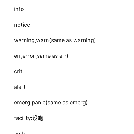
info
notice
warning,warn(same as warning)
err,error(same as err)
crit
alert
emerg,panic(same as emerg)
facility:设施
auth