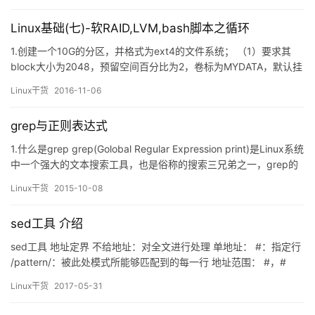
Linux基础(七)-软RAID,LVM,bash脚本之循环
1.创建一个10G的分区，并格式为ext4的文件系统； （1）要求其
block大小为2048，预留空间百分比为2，卷标为MYDATA，默认挂
载属性包含acl；（2）挂载至/data/mydata目录，要求挂载时禁止
Linux干货
2016-11-06
程序自动运行，且不更新文件的访问时间戳；
[root@localhost ~]# fdisk /dev/sdb We…
grep与正则表达式
1.什么是grep grep(Golobal Regular Expression print)是Linux系统
中一个强大的文本搜索工具，也是俗称的搜索三兄弟之一，grep的
最大意义就是搜索文本，把匹配的行打印到屏幕上，但不影响原文
Linux干货
2015-10-08
件的内容；在搜索文本的过程中，可以利用到“正则表达式”来定以自
己的搜索匹配模式。 Unix的grep家族包括了grep、egre…
sed工具 介绍
sed工具 地址定界 不给地址：对全文进行处理 单地址： #：指定行
/pattern/：被此处模式所能够匹配到的每一行 地址范围： #，#
#，+# /pat1/,/pat2/ #,/pat1/ ~:步进 1~2 奇树行 2~2 偶数行 cat -
Linux干货
2017-05-31
n passwd >passwd2 新建文件 sep -n ‘/^h//^s/’…