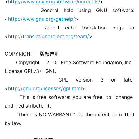
<
http://www.gnu.org/software/coreutils/
> 
       General help using GNU software: 
<
http://www.gnu.org/gethelp/
> 
       Report echo translation bugs to 
<
http://translationproject.org/team/
> 
COPYRIGHT    版权声明 
       Copyright    2010  Free Software Foundation, Inc.  
License GPLv3+: GNU 
       GPL version 3 or later 
<
http://gnu.org/licenses/gpl.html
>. 
       This is free software: you are free  to  change  
and  redistribute  it. 
       There is NO WARRANTY, to the extent permitted 
by law. 