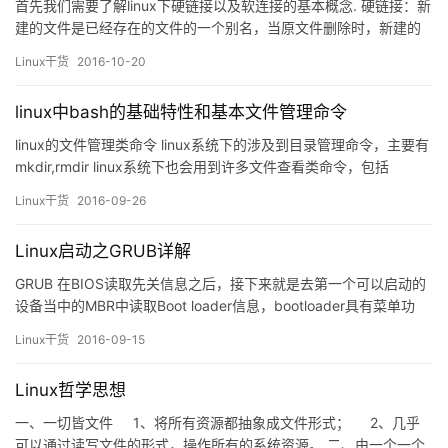
首先我们需要了解linux下硬链接以及软连接的基本概念. 硬链接：新
建的文件是已经存在的文件的一个别名，当原文件删除时，新建的
文件仍然可以使用. 软链接：也称为符号链接，新建的文件以“路径”
Linux干货
2016-10-20
的形式来表示另一个文件，和Windows的快捷方式十分相似，新建
的软链接可以指向不存在的文件. 硬链接和软连接之间的区别： 1.硬
linux中bash的基础特性和基本文件管理命令
链接和原来的文件没有什么区别，而且共享一…
linux的文件管理类命令 linux系统下的涉及到目录管理命令，主要有
mkdir,rmdir linux系统下也会用到许多文件查看类命令，包括
cat,tac,head,tail,more,less等 linux系统下涉及的文件管理类命令主
Linux干货
2016-09-26
要有cp,mv,rm 本节我们主要说明文件管理类命令的使用方法。 cp
命令的使用方法 首先，cp这个命令的作用是可以复…
Linux启动之GRUB详解
GRUB 在BIOS读取先关信息之后，接下来就是去第一个可以启动的
设备当中的MBR中读取Boot loader信息，bootloader具有菜单功
能、直接加载内核信息，以及相关控制权限转交功能。所以说系统
Linux干货
2016-09-15
的启动必须有bootloader，然后才能去加载内核 grub：
GRand Unified Bootloader …
Linux哲学思想
一、一切皆文件 1、将所有资源都抽象成文件形式； 2、几乎
可以通过读写文件的形式，操作所有的系统资源。 二、由一个一个