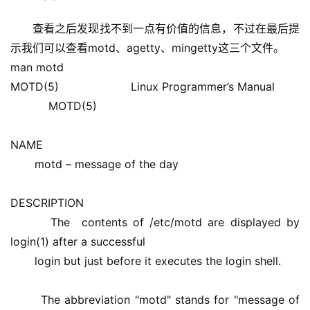
查看之后发现找不到一点有价值的信息，不过在最后提
示我们可以查看motd、agetty、mingetty这三个文件。
man motd 
MOTD(5)                    Linux Programmer’s Manual        
           MOTD(5) 
NAME 
       motd – message of the day 
DESCRIPTION 
       The  contents of /etc/motd are displayed by 
login(1) after a successful 
       login but just before it executes the login shell. 
       The abbreviation "motd" stands for "message of 