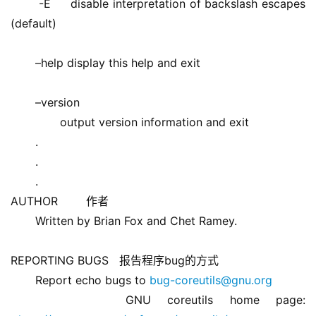
       -E     disable interpretation of backslash escapes 
(default) 
       –help display this help and exit
       –version 
              output version information and exit
       . 
       . 
       . 
AUTHOR        作者 
       Written by Brian Fox and Chet Ramey. 
REPORTING BUGS   报告程序bug的方式 
       Report echo bugs to 
bug-coreutils@gnu.org
       GNU coreutils home page: 