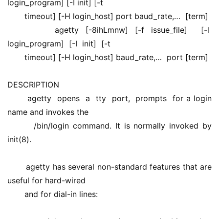
login_program] [-I init] [-t 
       timeout] [-H login_host] port baud_rate,…  [term] 
       agetty [-8ihLmnw] [-f issue_file]  [-l  
login_program]  [-I  init]  [-t 
       timeout] [-H login_host] baud_rate,…  port [term] 
DESCRIPTION 
       agetty  opens  a  tty  port,  prompts  for a login 
name and invokes the 
       /bin/login command. It is normally invoked by 
init(8). 
       agetty has several non-standard features that are 
useful for hard-wired 
       and for dial-in lines: 