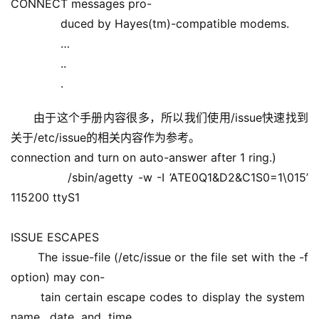
CONNECT messages pro- 
              duced by Hayes(tm)-compatible modems. 
              … 
              .. 
              .
由于这个手册内容很多，所以我们使用/issue快速找到
关于/etc/issue的相关内容作为参考。
connection and turn on auto-answer after 1 ring.) 
            /sbin/agetty -w -I ’ATE0Q1&D2&C1S0=1\015’ 
115200 ttyS1 
ISSUE ESCAPES 
       The issue-file (/etc/issue or the file set with the -f 
option) may con- 
       tain certain escape codes to display the system  
name,  date  and  time