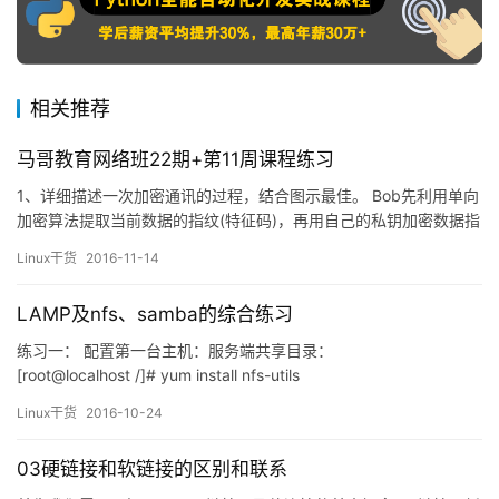
相关推荐
马哥教育网络班22期+第11周课程练习
1、详细描述一次加密通讯的过程，结合图示最佳。 Bob先利用单向
加密算法提取当前数据的指纹(特征码)，再用自己的私钥加密数据指
纹并附加于数据尾部， 然后利用对称加密将整个文件加密，之后用
Linux干货
2016-11-14
Alice的公钥加密对称加密密钥附加于尾部。 Alice收到数据后，先用
自己的私钥解密，得到对称加密密钥，之后用对称加密密钥解密，
LAMP及nfs、samba的综合练习
然后用Bob的公钥 解密得到数据指纹，并且验…
练习一： 配置第一台主机：服务端共享目录：
[root@localhost /]# yum install nfs-utils
[root@localhost /]# systemctl start rpcbind
Linux干货
2016-10-24
[root@localhost /]# sy…
03硬链接和软链接的区别和联系