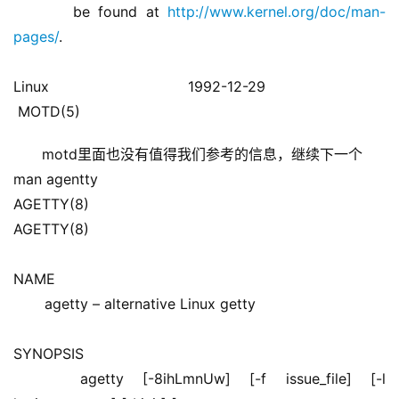
       be found at 
http://www.kernel.org/doc/man-
pages/
. 
Linux                             1992-12-29                          
 MOTD(5)
motd里面也没有值得我们参考的信息，继续下一个
man agentty 
AGETTY(8)                                                            
AGETTY(8) 
NAME 
       agetty – alternative Linux getty 
SYNOPSIS 
       agetty  [-8ihLmnUw]  [-f  issue_file]  [-l 